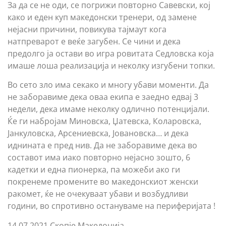
За да се не оди, се погрижи повторно Савевски, кој
како и еден куп македонски тренери, од замене
нејасни причини, повикува тајмаут кога
натпреварот е веќе загубен. Се чини и дека
предолго ја остави во игра ровитата Седловска која
имаше лоша реализација и неколку изгубени топки.
Во сето зло има секако и многу убави моменти. Да
не заборавиме дека оваа екипа е заедно едвај 3
недели, дека имаме неколку одлично потенцијали.
Ќе ги набројам Миновска, Џатевска, Коларовска,
Јанкуловска, Арсениевска, Јовановска… и дека
иднината е пред нив. Да не заборавиме дека во
составот има иако повторно нејасно зошто, 6
кадетки и една пионерка, па можеби ако ги
покренеме промените во македонскиот женски
ракомет, ќе не очекуваат убави и возбудливи
години, во спротивно остануваме на периферијата !
14.07.2021 Скопје Македонија