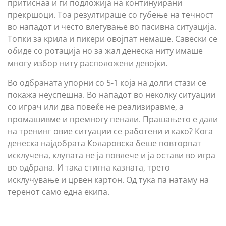
притиснаа и ги подложија на континуирани
прекршоци. Тоа резултираше со губење на течност
во нападот и често влегување во пасивна ситуација.
Топки за крила и пикери овојпат немаше. Савески се
обиде со ротација но за жал денеска ниту имаше
многу избор ниту расположени девојки.
Во одбраната упорни со 5-1 која на долги стази се
покажа неуспешна. Во нападот во неколку ситуации
со играч или два повеќе не реализиравме, а
промашивме и премногу пенали. Прашањето е дали
на тренинг овие ситуации се работени и како? Кога
денеска најдобрата Коларовска беше повторпат
исклучена, клупата не ја повлече и ја остави во игра
во одбрана. И така стигна казната, трето
исклучување и црвен картон. Од тука па натаму на
теренот само една екипа.