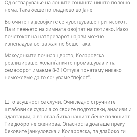
Од остварување на лошите соништа ништо полошо
нема. Така беше попладнево во Јане.
Во очите на девојките се чувствуваше притисокот.
Па и пеењето на химната овојпат на потивко. Иако
почетокот на натпреварот најави можно
изненадување, за жал не беше така.
Македонките почнаа цврсто, Коларовска
реализираше, холанѓанките промашуваа и на
семафорот имавме 8-2 ! Оттука понатаму никако
неможевме да го сочуваме “пејсот”.
Што всушност се случи. Очигледно стручните
штабови се судрија со своите подготовки, анализи и
адаптации, а во оваа битка нашиот беше полошиот.
Тие добро не скенираа. Опасноста доаѓаше преку
бековите Јанкуловска и Коларовска, па длабоко ги