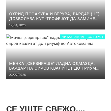
ОХРИД ПОСАКУВА И ВЕРУВА, ВАРДАР (НЕ)
ДОЗВОЛУВА КУП-ТРОФЕЈОТ ДА ЗАМИНЕ
ОД СКОПЈЕ
19/04/2026
ЧИТАЈ РАКОМЕТ СО ГОРАН
МЕЧКА „СЕРВИРАШЕ“ ЛАДНА ОДМАЗДА,
ВАРДАР НА СИРОВ КВАЛИТЕТ ДО ТРИУМФ
ВО АВТОКОМАНДА
23/02/2026
СЕ УШТЕ СВЕЖО....