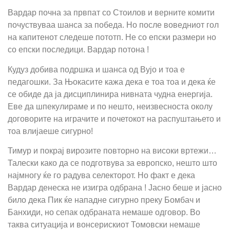
Вардар почна за првпат со Стоилов и верните комити
почуствуваа шанса за победа. Но после воведниот гол
на капитенот следеше пототп. Не со епски размери но
со епски последици. Вардар потона !
Кудуз добива подршка и шанса од Вујо и тоа е
педагошки. За Њокасите кажа дека е тоа тоа и дека ќе
се обиде да ја дисциплинира нивната чудна енергија.
Еве да шпекулираме и по нешто, неизвесноста околу
договорите на играчите и почетокот на распуштањето и
тоа влијаеше сигурно!
Тимур и покрај вирозите повторно на високи вртежи…
Талески како да се подготвува за европско, нешто што
најмногу ќе го радува селекторот. Но факт е дека
Вардар денеска не изигра одбрана ! Јасно беше и јасно
било дека Пик ќе нападне сигурно преку Бомбач и
Банхиди, но сепак одбраната немаше одговор. Во
таква ситуација и вонсерискиот Томовски немаше