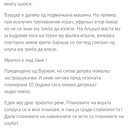
многу шанси.
Вардар е далеку од подмачкана машина. На пример
при исклучен противнички играч, уфрлаат втор пикер
но не се знае кој треба да излезе. На Аљушо маста му
ја вадевме кога на терен му фалеа играчи, вечерва
повторно некое крило бараше со поглед соиграч од
клупа кој треба да влезе.
Мрачно е над Јане !
Предвидено од Вујовиќ, но сепак делува помалку
застрашувачки. И оние негови пред сезоната
планирани 10 бодови сега некако делуваат
недостижно.
Еден мој драг пријател рече, Плановите на мојата
сопруга се и мои планови, и така ја гради стабилноста !
Дали плановите на навивачите се исти со плановите на
клубот.