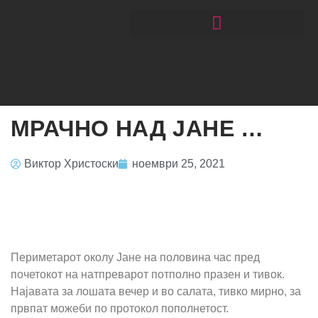
ЧИТАЈ РАКОМЕТ СО ЃОРГОНОСКИ
МРАЧНО НАД ЈАНЕ …
Виктор Христоски
ноември 25, 2021
Периметарот околу Јане на половина час пред
почетокот на натпреварот потполно празен и тивок.
Најавата за лошата вечер и во салата, тивко мирно, за
првпат можеби по протокол пополнетост.