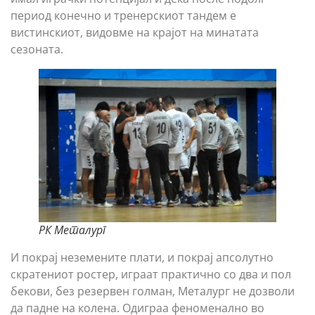
период конечно и тренерскиот тандем е
вистинскиот, видовме на крајот на минатата
сезоната.
РК Металург
И покрај неземените плати, и покрај апсолутно
скратениот ростер, играат практично со два и пол
бекови, без резервен голман, Металург не дозволи
да падне на колена. Одиграа феноменално во