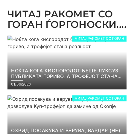
ЧИТАЈ РАКОМЕТ СО
ГОРАН ЃОРГОНОСКИ....
ЧИТАЈ РАКОМЕТ СО ГОРАН
НОЌТА КОГА КИСЛОРОДОТ БЕШЕ ЛУКСУЗ,
ПУБЛИКАТА ГОРИВО, А ТРОФЕЈОТ СТАНА
РЕАЛНОСТ
01/06/2026
ЧИТАЈ РАКОМЕТ СО ГОРАН
ОХРИД ПОСАКУВА И ВЕРУВА, ВАРДАР (НЕ)