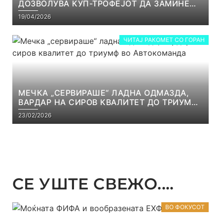
ДОЗВОЛУВА КУП-ТРОФЕЈОТ ДА ЗАМИНЕ
ОД СКОПЈЕ
19/04/2026
ЧИТАЈ РАКОМЕТ СО ГОРАН
МЕЧКА „СЕРВИРАШЕ“ ЛАДНА ОДМАЗДА,
ВАРДАР НА СИРОВ КВАЛИТЕТ ДО ТРИУМФ
ВО АВТОКОМАНДА
23/02/2026
СЕ УШТЕ СВЕЖО....
ВО ФОКУСОТ