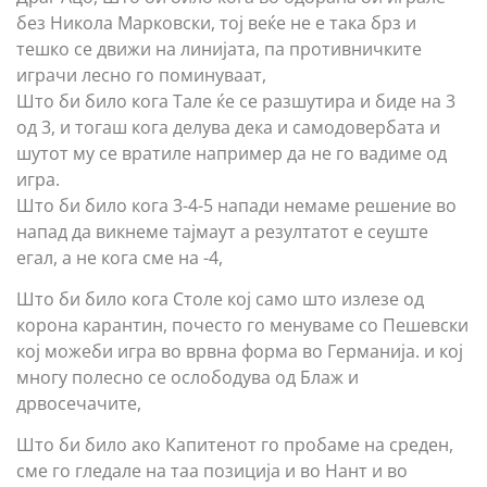
без Никола Марковски, тој веќе не е така брз и
тешко се движи на линијата, па противничките
играчи лесно го поминуваат,
Што би било кога Тале ќе се разшутира и биде на 3
од 3, и тогаш кога делува дека и самодовербата и
шутот му се вратиле например да не го вадиме од
игра.
Што би било кога 3-4-5 напади немаме решение во
напад да викнеме тајмаут а резултатот е сеуште
егал, а не кога сме на -4,
Што би било кога Столе кој само што излезе од
корона карантин, почесто го менуваме со Пешевски
кој можеби игра во врвна форма во Германија. и кој
многу полесно се ослободува од Блаж и
дрвосечачите,
Што би било ако Капитенот го пробаме на среден,
сме го гледале на таа позиција и во Нант и во