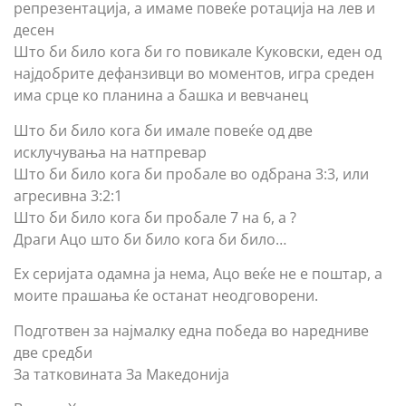
репрезентација, а имаме повеќе ротација на лев и
десен
Што би било кога би го повикале Куковски, еден од
најдобрите дефанзивци во моментов, игра среден
има срце ко планина а башка и вевчанец
Што би било кога би имале повеќе од две
исклучувања на натпревар
Што би било кога би пробале во одбрана 3:3, или
агресивна 3:2:1
Што би било кога би пробале 7 на 6, а ?
Драги Ацо што би било кога би било…
Ех серијата одамна ја нема, Ацо веќе не е поштар, а
моите прашања ќе останат неодговорени.
Подготвен за најмалку една победа во наредниве
две средби
За татковината За Македонија