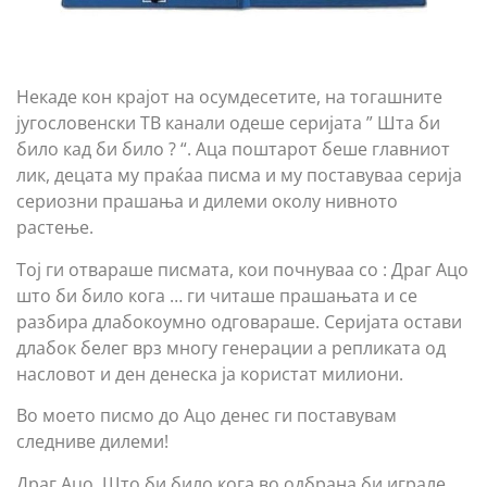
Некаде кон крајот на осумдесетите, на тогашните
југословенски ТВ канали одеше серијата ” Штa би
било кад би било ? “. Аца поштарот беше главниот
лик, децата му праќаа писма и му поставуваа серија
сериозни прашања и дилеми околу нивното
растење.
Тој ги отвараше писмата, кои почнуваа со : Драг Ацо
што би било кога … ги читаше прашањата и се
разбира длабокоумно одговараше. Серијата остави
длабок белег врз многу генерации а репликата од
насловот и ден денеска ја користат милиони.
Во моето писмо до Ацо денес ги поставувам
следниве дилеми!
Драг Ацо, Што би било кога во одбрана би играле