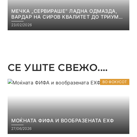
МЕЧКА „СЕРВИРАШЕ“ ЛАДНА ОДМАЗДА,
ВАРДАР НА СИРОВ КВАЛИТЕТ ДО ТРИУМФ
ВО АВТОКОМАНДА
23/02/2026
СЕ УШТЕ СВЕЖО....
ВО ФОКУСОТ
МОЌНАТА ФИФА И ВООБРАЗЕНАТА ЕХФ
27/06/2026