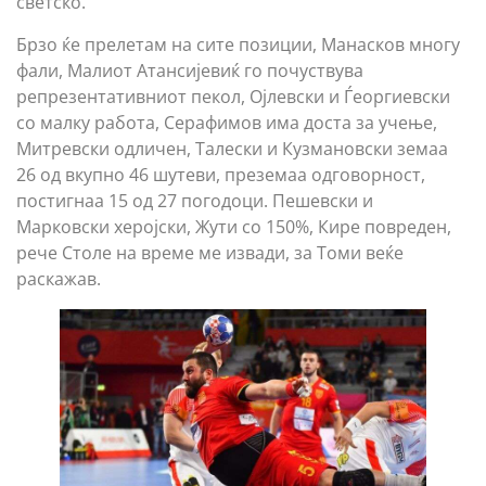
светско.
Брзо ќе прелетам на сите позиции, Манасков многу
фали, Малиот Атансијевиќ го почуствува
репрезентативниот пекол, Ојлевски и Ѓеоргиевски
со малку работа, Серафимов има доста за учење,
Митревски одличен, Талески и Кузмановски земаа
26 од вкупно 46 шутеви, преземаа одговорност,
постигнаа 15 од 27 погодоци. Пешевски и
Марковски херојски, Жути со 150%, Кире повреден,
рече Столе на време ме извади, за Томи веќе
раскажав.