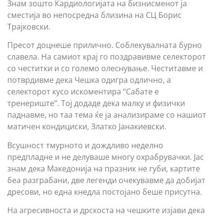
Знам зошто Кардиологијата на бизнисменот ја
сместија во непосредна близина на СЦ Борис
Трајковски.
Пресот доцнеше прилично. Соблекувалната бурно
славела. На самиот крај го поздравивме селекторот
со честитки и со големо олеснување. Честитавме и
потврдивме дека Чешка одигра одлично, а
селекторот кусо искоментира “Сабате е
тренериште”. Тој додаде дека малку и физички
паднавме, но таа тема ќе ја анализираме со нашиот
матичен кондициски, Златко Јанакиевски.
Всушност тмурното и дождливо неделно
предпладне и не делуваше многу охрабрувачки. Јас
знам дека Македонија на празник не губи, картите
беа разграбани, две легенди очекувавме да добијат
дресови, но една кнедла постојано беше присутна.
На агресивноста и дрскоста на чешките изјави дека