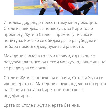
И полека дојдов до пресот, таму многу емоции,
Столе изјави дека се повлекува, за Кире тоа е
премногу, Жути и Столе … премногу ги сака и
почитува. Рече ќе се обидам да го разубедам и
побара помош од медиумите и јавноста.
Македoнија имала големи играчи, од некои се
разделувала тивко од некои молкум, од овие двајца
се разделува со солзи.
Столе и Жути се повеќе од играчи, Столе и Жути се
икони, ерата на Македонија веќе поделена на ерата
на Пепи и ерата на Кире, повторно ќе се
редефинира…
Ерата со Столе и Жути и ерата без нив.