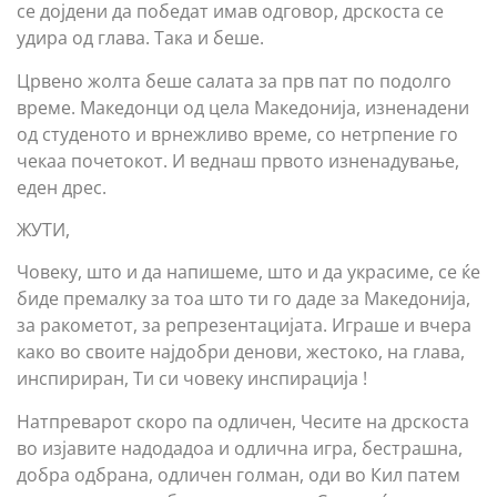
се дојдени да победат имав одговор, дрскоста се
удира од глава. Така и беше.
Црвено жолта беше салата за прв пат по подолго
време. Македонци од цела Македонија, изненадени
од студеното и врнежливо време, со нетрпение го
чекаа почетокот. И веднаш првото изненадување,
еден дрес.
ЖУТИ,
Човеку, што и да напишеме, што и да украсиме, се ќе
биде премалку за тоа што ти го даде за Македонија,
за ракометот, за репрезентацијата. Играше и вчера
како во своите најдобри денови, жестоко, на глава,
инспириран, Ти си човеку инспирација !
Натпреварот скоро па одличен, Чесите на дрскоста
во изјавите надодадоа и одлична игра, бестрашна,
добра одбрана, одличен голман, оди во Кил патем