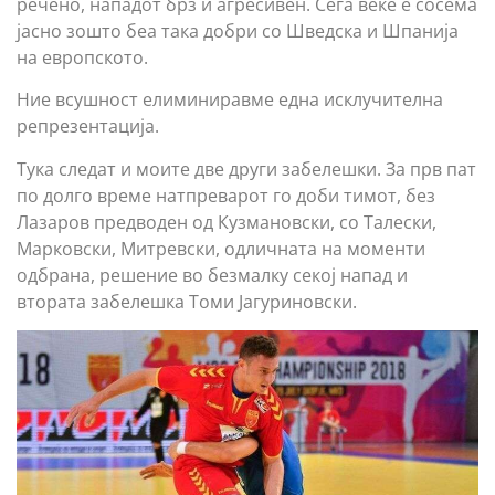
речено, нападот брз и агресивен. Сега веќе е сосема
јасно зошто беа така добри со Шведска и Шпанија
на европското.
Ние всушност елиминиравме една исклучителна
репрезентација.
Тука следат и моите две други забелешки. За прв пат
по долго време натпреварот го доби тимот, без
Лазаров предводен од Кузмановски, со Талески,
Марковски, Митревски, одличната на моменти
одбрана, решение во безмалку секој напад и
втората забелешка Томи Јагуриновски.