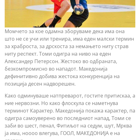
Момчето за кое одамна зборуваме дека има она
што не се учи или тренира, има еден малски термин
за храброста, за дрскоста за немањето ниту страв
ниту респект. Томи одигра на ниво на еден
Александер Петерсон. Жестоко во одбраната,
безкомпромисно во нападот. Македoнија
дефинитивно добива жестока конкуренција на
позиција десен надворешен.
Како одминуваше натпреварот, гостите притискаа, а
ние нервозни. Но како флоскула се наметнува
терминот Карактер. Македонија покажа карактер, па
одигра самоуверено во последниот напад, Томи се
заби во шест, пенал, Фитиљот на седум, шут, Мрква
ја има, ноооо влегува, ГООЛ, МАКЕДОНИЈА е на