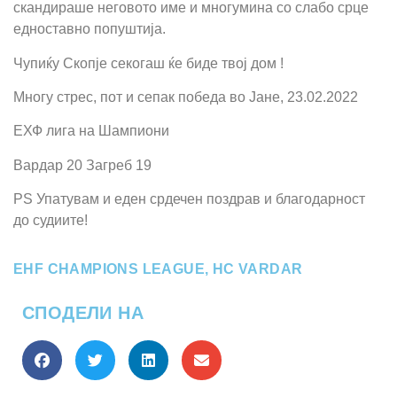
скандираше неговото име и многумина со слабо срце
едноставно попуштија.
Чупиќу Скопје секогаш ќе биде твој дом !
Многу стрес, пот и сепак победа во Јане, 23.02.2022
ЕХФ лига на Шампиони
Вардар 20 Загреб 19
PS Упатувам и еден срдечен поздрав и благодарност
до судиите!
EHF CHAMPIONS LEAGUE
,
HC VARDAR
СПОДЕЛИ НА