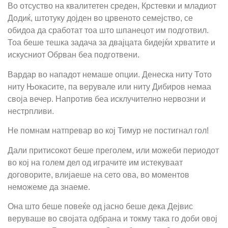
Во отсуство на квалитетен среден, Крстевки и младиот
Додиќ, штотуку дојден во црвеното семејство, се
обидоа да сработат тоа што шпанецот им подготвил.
Тоа беше тешка задача за двајцата бидејќи хрватите и
искусниот Обрван беа подготвени.
Вардар во нападот немаше опции. Денеска ниту Тото
ниту Њокасите, па верувале или ниту Дибиров немаа
своја вечер. Напротив беа исклучително нервозни и
нестрпливи.
Не помнам натпревар во кој Тимур не постигнал гол!
Дали притисокот беше преголем, или можеби периодот
во кој на голем дел од играчите им истекуваат
договорите, влијаеше на сето ова, во моментов
неможеме да знаеме.
Она што беше повеќе од јасно беше дека Дејвис
веруваше во својата одбрана и токму така го доби овој