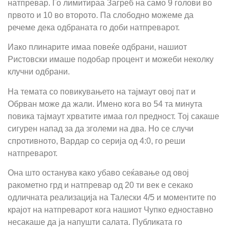
натпревар. Го лимитираа Загреб на само 9 голови во
првото и 10 во второто. Па слободно можеме да
речеме дека одбраната го доби натпреварот.
Иако плинарите имаа повеќе одбрани, нашиот
Ристовски имаше подобар процент и можеби неколку
клучни одбрани.
На темата со повикувањето на тајмаут овој пат и
Обрван може да жали. Имено кога во 54 та минута
повика тајмаут хрватите имаа гол предност. Тој сакаше
сигурен напад за да зголеми на два. Но се случи
спротивното, Вардар со серија од 4:0, го реши
натпреварот.
Она што останува како убаво сеќавање од овој
ракометно грд и натпревар од 20 ти век е секако
одличната реализација на Талески 4/5 и моментите по
крајот на натпреварот кога нашиот Чупко едноставно
несакаше да ја напушти салата. Публиката го