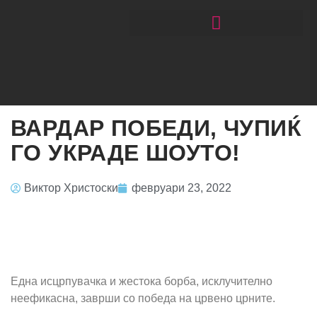
ЧИТАЈ РАКОМЕТ СО ЃОРГОНОСКИ
ВАРДАР ПОБЕДИ, ЧУПИЌ
ГО УКРАДЕ ШОУТО!
Виктор Христоски
февруари 23, 2022
Една исцрпувачка и жестока борба, исклучително
неефикасна, заврши со победа на црвено црните.