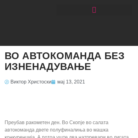
ЧИТАЈ РАКОМЕТ СО ЃОРГОНОСКИ
ВО АВТОКОМАНДА БЕЗ
ИЗНЕНАДУВАЊЕ
Виктор Христоски
мај 13, 2021
Преубав ракометен ден. Во Скопје во салата
автокоманда двете полуфиналиња во машка
конкуренција. А потоа уште два натпревари во лигата