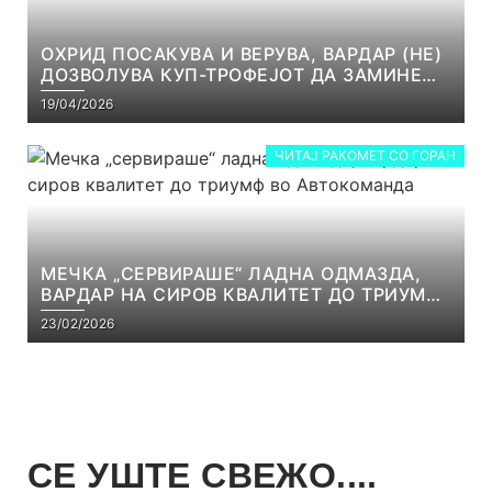
ОХРИД ПОСАКУВА И ВЕРУВА, ВАРДАР (НЕ)
ДОЗВОЛУВА КУП-ТРОФЕЈОТ ДА ЗАМИНЕ
ОД СКОПЈЕ
19/04/2026
ЧИТАЈ РАКОМЕТ СО ГОРАН
МЕЧКА „СЕРВИРАШЕ“ ЛАДНА ОДМАЗДА,
ВАРДАР НА СИРОВ КВАЛИТЕТ ДО ТРИУМФ
ВО АВТОКОМАНДА
23/02/2026
СЕ УШТЕ СВЕЖО....