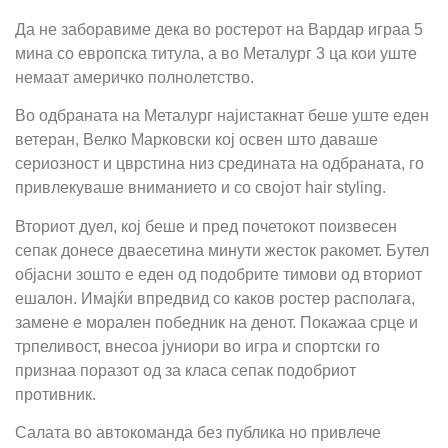
Да не заборавиме дека во ростерот на Вардар играа 5
мина со европска титула, а во Металург 3 ца кои уште
немаат америчко полнолетство.
Во одбраната на Металург најистакнат беше уште еден
ветеран, Велко Марковски кој освен што даваше
сериозност и цврстина низ средината на одбраната, го
привлекуваше вниманието и со својот hair styling.
Вториот дуел, кој беше и пред почетокот поизвесен
сепак донесе дваесетина минути жесток ракомет. Бутел
објасни зошто е еден од подобрите тимови од вториот
ешалон. Имајќи впредвид со каков ростер располага,
замене е морален победник на денот. Покажаа срце и
трпеливост, внесоа јуниори во игра и спортски го
признаа поразот од за класа сепак подобриот
противник.
Салата во автокоманда без публика но привлече