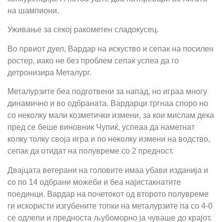
на шампиони.
Уживање за секој ракометен сладокусец.
Во првиот дуел, Вардар на искуство и сепак на посилен
ростер, иако не без проблем сепак успеа да го
детронизира Металург.
Металурзите беа подготвени за напад, но играа многу
динамично и во одбраната. Вардарци тргнаа споро но
со неколку мали козметички измени, за кои мислам дека
пред се беше виновник Чупиќ, успеаа да наметнат
колку толку своја игра и по неколку измени на водство,
сепак да отидат на полувреме со 2 предност.
Двајцата ветерани на головите имаа убави изданија и
со по 14 одбрани можеби и беа најистакнатите
поединци. Вардар на почетокот од второто полувреме
ги искористи изгубените топки на металурзите па со 4-0
се одлепи и предноста љубоморно ја чуваше до крајот.