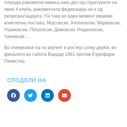
плејада ракометни имиња како дел од структурите на
овие 4 клуба, ракометната федерација но и од
репрезентацијата. Па така во еден момент имавме
комплетна постава, Мојсовски, Ангеловски, Марковски,
Наумовски, Петровски, Димовски, Недановски,
Чаневски …
Во очекување на по рејтинг и ростер супер дерби, во
финалето во сабота Вардар 1961 против Еурофарм
Пелистер.
СПОДЕЛИ НА