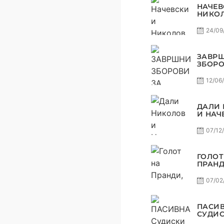
НАЧЕВ
НИКОЛ
КЛУБО
МОРА 
24/09
РАБОТ
МАРКЕ
САМО 
ЗАВР
С5Е2 
ЗБОРО
РАКОМ
СЕЗОН
12/06
ЏОЛЕ 
САМО 
С4Е11
ДАЛИ
И НАЧ
ОДСУД
ШТО 
07/12
СЕ ОД
ГОЛОТ
ПРАНД
ЧЕКОР
ЏИМ И
07/02
НЕКОЈ
КОНТР
ПАСИВ
ПАСИВ
САМО 
СУДИ
НЕПРА