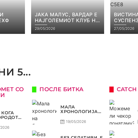
 И
ЈАКА МАЛУС, ВАРДАР Е
ВИСТИНА
ЕХФ
НАЈГОЛЕМИОТ КЛУБ НА
СУСПЕНЗ
БАЛКАНОТ!
НАЧЕВСК
29/05/2026
27/05/2026
САМО РА
И 5...
ОМЕТ СО
ПОСЛЕ БИТКА
CATCH
КИ
МАЛА
ХРОНОЛОГИЈА
 КОГА
НА БАРАЖИТЕ
ОРОДОТ
ЗА СВЕТСКО
ЛУКСУЗ,
19/05/2026
КАТА
/2026
О, А
ЈОТ
БЕЗ СЕДАТИВИ, Е