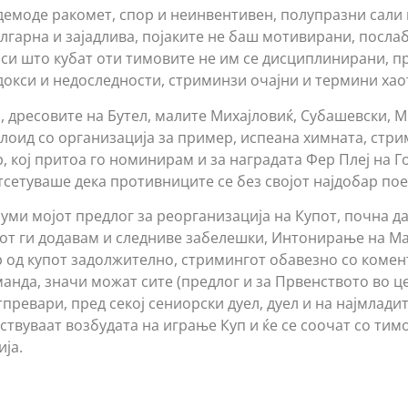
емоде ракомет, спор и неинвентивен, полупразни сали 
лгарна и зајадлива, појаките не баш мотивирани, послаб
оси што кубат оти тимовите не им се дисциплинирани, пр
окси и недоследности, стриминзи очајни и термини хао
, дресовите на Бутел, малите Михајловиќ, Субашевски, 
алоид со организација за пример, испеана химната, стр
 кој притоа го номинирам и за наградата Фер Плеј на Го
тсетуваше дека противниците се без својот најдобар пое
уми мојот предлог за реорганизација на Купот, почна да
нот ги додавам и следниве забелешки, Интонирање на М
р од купот задолжително, стримингот обавезно со комен
анда, значи можат сите (предлог и за Првенството во ц
превари, пред секој сениорски дуел, дуел и на најмлади
ствуваат возбудата на играње Куп и ќе се соочат со тим
ја.