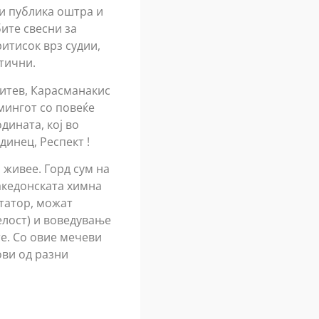
и публика оштра и
ите свесни за
итисок врз судии,
тични.
Митев, Карасманакис
имингот со повеќе
дината, кој во
динец, Респект !
 живее. Горд сум на
акедонската химна
татор, можат
елост) и воведување
те. Со овие мечеви
ови од разни