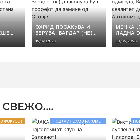
ОХРИД ПОСАКУВА И
МЕЧКА „
ЕШЕ
ВЕРУВА, ВАРДАР (НЕ)
ЛАДНА 
КАТА
ДОЗВОЛУВА КУП-
ВАРДАР 
19/04/2026
23/02/2026
ЕЈОТ
ТРОФЕЈОТ ДА ЗАМИНЕ
КВАЛИТЕ
СТ
ОД СКОПЈЕ
ВО АВТ
СВЕЖО....
ВО ФОКУСОТ
ПОДКАСТ САМО РАКОМЕТ
ПО