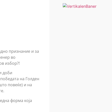
идно признание и за
ренер во
ов избор?!
и доби
 победата на Голден
што повеќе) и на
те.
 една форма која