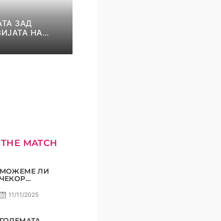
ТА ЗАД
ИЈАТА НА
И И НИКОЛОВ!
КОМЕТ С5Е8
 THE MATCH
МОЖЕМЕ ЛИ
ЧЕКОР
ПОНАТАМУ?
11/11/2025
ГОЛЕМАТА