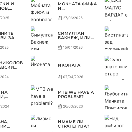
СКИ И
МОЌНАТА ФИФА
ОВ,
И
ВИТЕ
ВООБРАЗЕНАТА
ДА
ЕХФ
/2025
27/06/2026
АТ НА
ТИНГОТ,
РАКОМЕТ
ШНИТЕ
СИМУЛТАН
ПАСИВНА
ВИ ЗА
БАКНЕЖ, ИЛИ
ЕТНАТА
ЗОШТО
А 24/25 СО
ПОСТОЈАНО СЕ
/2025
15/04/2026
И СЛАВЕ
СЛУША ЕХФ
РАКОМЕТ
МАФИА?
 НИКОЛОВ
ИКОНАТА
ЕВСКИ
ИЛЕ СЕ
МОЖЕ ДА
/2024
07/04/2026
СУДИ?
 НА
МТВ,WE HAVE A
И,
PROBLEM!?
ИТЕ НА
 УШТЕ
/2024
26/03/2026
А
ОВЕРЗА !
НА НА
НА,
ИМАМЕ ЛИ
РАКОМЕТ
СКИ
СТРАТЕГИЈА?
ВДИ СО