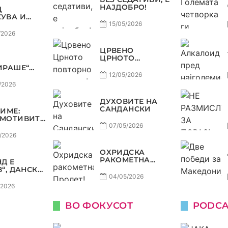
НАЈДОБРО!
Д
ОСТ
УВА И
А, ВАРДАР
15/05/2026
ДОЗВОЛУВА
/2026
РОФЕЈОТ
МИНЕ ОД
ЦРВЕНО
Е
ЦРНОТО
ПОВТОРНО ВО
ИРАШЕ“
МОДА!
А
12/05/2026
ДА,
/2026
Р НА
В
ДУХОВИТЕ НА
ТЕТ ДО
САНДАНСКИ
ЗИМЕ:
Ф ВО
МОТИВИТЕ“
КОМАНДА
Л И
07/05/2026
НИЈА,
/2026
ОТ ДАГУР
ЕДОНСКАТА
ОХРИДСКА
СТ
РАКОМЕТНА
Д Е
ПРОЛЕТ!
В“, ДАНСКА
НА,
04/05/2026
НИЈА И
/2026
СКА СЕ
 АМА НЕ СЕ
ВО ФОКУСОТ
PODCA