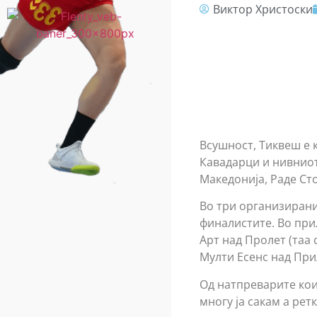
Виктор Христоски
Всушност, Тиквеш е к
Кавадарци и нивниот
Македонија, Раде Сто
Во три организирани
финалистите. Во при
Арт над Пролет (таа 
Мулти Есенс над При
Од натпреварите кои
многу ја сакам а рет