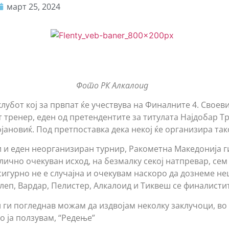
март 25, 2024
Фото РК Алкалоид
лубот кој за првпат ќе учествува на Финалните 4. Своев
 тренер, еден од претендентите за титулата Најдобар Т
јановиќ. Под претпоставка дека некој ќе организира так
 и еден неорганизиран турнир, Ракометна Македонија г
лично очекуван исход, на безмалку секој натпревар, сем
сигурно не е случајна и очекувам наскоро да дознеме не
леп, Вардар, Пелистер, Алкалоид и Тиквеш се финалисти
 ги погледнав можам да издвојам неколку заклучоци, во
ко ја ползувам, “Редење”