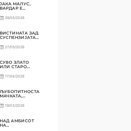
ЈАКА МАЛУС,
ВАРДАР Е
НАЈГОЛЕМИОТ
КЛУБ НА
29/05/2026
БАЛКАНОТ!
ВИСТИНАТА ЗАД
СУСПЕНЗИЈАТА
НА НАЧЕВСКИ И
НИКОЛОВ! САМО
27/05/2026
РАКОМЕТ С5Е8
СУВО ЗЛАТО
ИЛИ СТАРО
ЖЕЛЕЗО? САМО
РАКОМЕТ С5Е7
17/04/2026
ЉУБОПИТНОСТА
МАЧКАТА,
ПРИТИСОКОТ
ПЕЛИСТЕР ?
19/03/2026
САМО РАКОМЕТ
С5Е6
НАД АМБИСОТ
НА
АМАТЕРИЗМОТ !