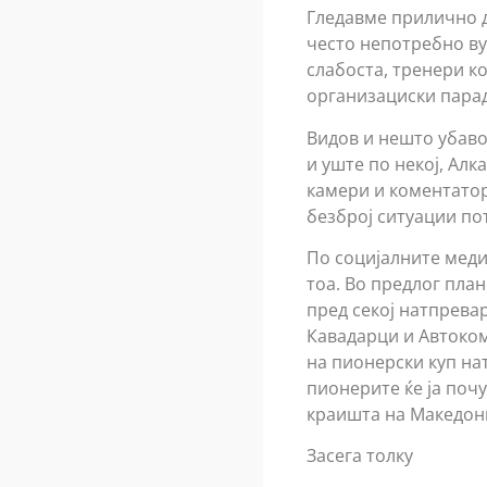
Гледавме прилично д
често непотребно ву
слабоста, тренери к
организациски парад
Видов и нешто убаво
и уште по некој, Алк
камери и коментатор,
безброј ситуации по
По социјалните меди
тоа. Во предлог пла
пред секој натпрева
Кавадарци и Автоком
на пионерски куп нат
пионерите ќе ја почу
краишта на Македони
Засега толку