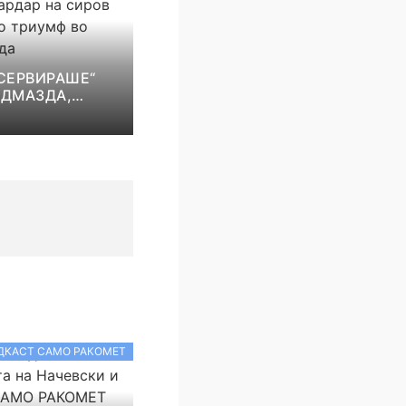
СЕРВИРАШЕ“
ОДМАЗДА,
НА СИРОВ
Т ДО ТРИУМФ
ОКОМАНДА
ДКАСТ САМО РАКОМЕТ