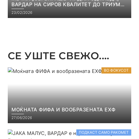
ВАРДАР НА СИРОВ КВАЛИТЕТ ДО ТРИУМФ
ВО АВТОКОМАНДА
23/02/2026
СЕ УШТЕ СВЕЖО....
ВО ФОКУСОТ
МОЌНАТА ФИФА И ВООБРАЗЕНАТА ЕХФ
27/06/2026
ПОДКАСТ САМО РАКОМЕТ