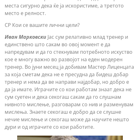
места сигурно дека ќе ја искористиме, а третото
место е релност.
СР Кои се вашите лични цели?
Иван Марковски
Јас сум релативно млад тренер и
единствено што сакам во овој момент е да
напредувам и да го стекнувам потребното искуство
кое е многу важно во развојот на еден модерен
тренер. Во јуни месец ја добивам Мастер Лиценцата
за која сметам дека не е пресудна да бидеш добар
тренер и нема да ве направи најдобар, но добро е
да ја имате. Играчите со кои работам знаат дека не
сум суетен и дека секогаш сакам да го слушнам
нивното мислење, разговарам со нив и разменувам
мислења. Знаете секогаш е добро да се слушне
нечие мислење и секогаш може да научите нешто
дури и од играчите со кои работите.