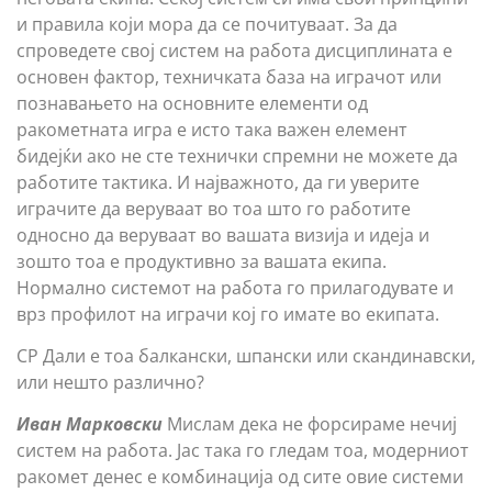
и правила који мора да се почитуваат. За да
спроведете свој систем на работа дисциплината е
основен фактор, техничката база на играчот или
познавањето на основните елементи од
ракометната игра е исто така важен елемент
бидејќи ако не сте технички спремни не можете да
работите тактика. И најважното, да ги уверите
играчите да веруваат во тоа што го работите
односно да веруваат во вашата визија и идеја и
зошто тоа е продуктивно за вашата екипа.
Нормално системот на работа го прилагодувате и
врз профилот на играчи кој го имате во екипата.
СР Дали е тоа балкански, шпански или скандинавски,
или нешто различно?
Иван Марковски
Мислам дека не форсираме нечиј
систем на работа. Јас така го гледам тоа, модерниот
ракомет денес е комбинација од сите овие системи