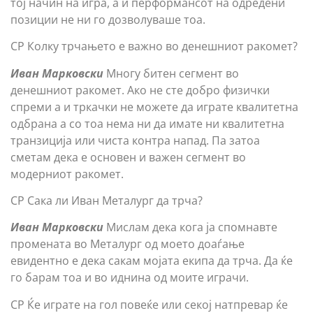
тој начин на игра, а и перформансот на одредени
позиции не ни го дозволуваше тоа.
СР Колку трчањето е важно во денешниот ракомет?
Иван Марковски
Многу битен сегмент во
денешниот ракомет. Ако не сте добро физички
спреми а и тркачки не можете да играте квалитетна
одбрана а со тоа нема ни да имате ни квалитетна
транзиција или чиста контра напад. Па затоа
сметам дека е основен и важен сегмент во
модерниот ракомет.
СР Сака ли Иван Металург да трча?
Иван Марковски
Мислам дека кога ја спомнавте
промената во Металург од моето доаѓање
евидентно е дека сакам мојата екипа да трча. Да ќе
го барам тоа и во иднина од моите играчи.
СР Ќе играте на гол повеќе или секој натпревар ќе