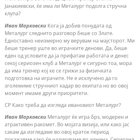
Јанакиевски, ќе има ли Металург подолга стручна
клупа?
Иван Марковски
Кога ја добив понудата од
Металург следнито разговор беше со Злате.
Едноставно неизмерно му верувам на мајсторот. Ми
беше тренер уште во играчките денови. Да, беше
еден од условите да ја прифатам работата и денес
секој сериозен клуб а Металург е сигурно тоа, мора
да има тренер кој ке се грижи за физичката
подготовка на играчите. Не е исклучено да го
зголемиме стручниот кадар во екипата но во овој
момент имаме други приоритети.
СР Како треба да изгледа ивановиот Металург?
Иван Марковски
Металург ќе игра брз, модерен и
атрактивен ракомет. Во мојата визија, или како јас
сакам да изгледаме во овој краток период
покажавме како ќе наликуваме во иднина. Сериозна