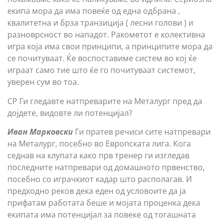
екипа мора да има повеќе од една одбрана ,
квалитетна и брза транзиција ( лесни голови ) и
разноврсност во нападот. Ракометот е колективна
игра која има свои принципи, а принципите мора да
се почитуваат. Ќе воспоставиме систем во кој ќе
играат само тие што ќе го почитуваат системот,
уверен сум во тоа.
СР Ги гледавте натпреварите на Металург пред да
дојдете, видовте ли потенцијал?
Иван Марковски
Ги пратев речиси сите натпревари
на Металург, посебно во Европската лига. Кога
седнав на клупата како прв тренер ги изгледав
последните натпревари од домашното првенство,
посебно со играчкиот кадар што располагав. И
предходно реков дека еден од условоите да ја
прифатам работата беше и мојата проценка дека
екипата има потенцијал за повеке од тогашната