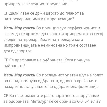
припрема за следниот предизвик.
СР Дали Иван се држи цврсто до планот за
натпревар или има и импровизации?
Иван Марковски
Во принцип сум перфекционист и
сакам да се држиме до планот и припремата за секој
следен натпревар. Има и натпревари кога
импровизицијата е неминовна но тоа е составен
дел од спортот.
СР Се префрламе на одбраната. Кога почнува
одбраната?
Иван Марковски
Со последниот упатен шут на голот
во напад почнува одбраната, односно враќањето
назад и поставувањето во одбрамбена формација.
СР Во неформалните разговори често зборувавме
за одбраната, Металург ќе се брани со 6-0, 5-1 или ?