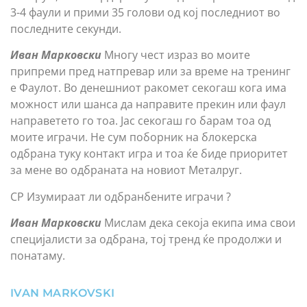
3-4 фаули и прими 35 голови од кој последниот во
последните секунди.
Иван Марковски
Многу чест израз во моите
припреми пред натпревар или за време на тренинг
е Фаулот. Во денешниот ракомет секогаш кога има
можност или шанса да направите прекин или фаул
направетето го тоа. Јас секогаш го барам тоа од
моите играчи. Не сум поборник на блокерска
одбрана туку контакт игра и тоа ќе биде приоритет
за мене во одбраната на новиот Металруг.
СР Изумираат ли одбранбените играчи ?
Иван Марковски
Мислам дека секоја екипа има свои
специјалисти за одбрана, тој тренд ќе продолжи и
понатаму.
IVAN MARKOVSKI