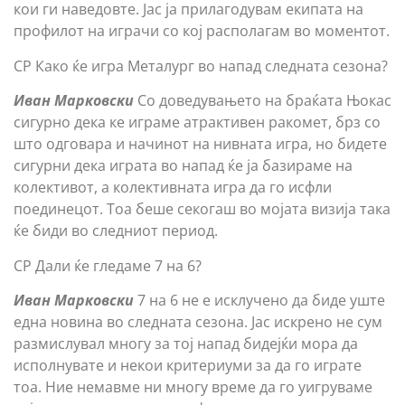
кои ги наведовте. Јас ја прилагодувам екипата на
профилот на играчи со кој располагам во моментот.
СР Како ќе игра Металург во напад следната сезона?
Иван Марковски
Со доведувањето на браќата Њокас
сигурно дека ке играме атрактивен ракомет, брз со
што одговара и начинот на нивната игра, но бидете
сигурни дека играта во напад ќе ја базираме на
колективот, а колективната игра да го исфли
поединецот. Тоа беше секогаш во мојата визија така
ќе биди во следниот период.
СР Дали ќе гледаме 7 на 6?
Иван Марковски
7 на 6 не е исклучено да биде уште
една новина во следната сезона. Јас искрено не сум
размислувал многу за тој напад бидејќи мора да
исполнувате и некои критериуми за да го играте
тоа. Ние немавме ни многу време да го уигруваме