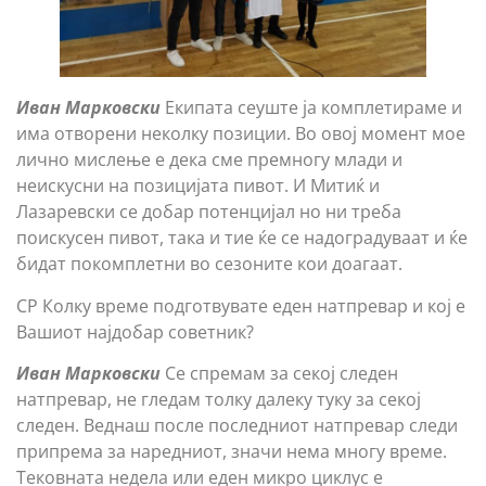
Иван Марковски
Екипата сеуште ја комплетираме и
има отворени неколку позиции. Во овој момент мое
лично мислење е дека сме премногу млади и
неискусни на позицијата пивот. И Митиќ и
Лазаревски се добар потенцијал но ни треба
поискусен пивот, така и тие ќе се надоградуваат и ќе
бидат покомплетни во сезоните кои доагаат.
СР Колку време подготвувате еден натпревар и кој е
Вашиот најдобар советник?
Иван Марковски
Се спремам за секој следен
натпревар, не гледам толку далеку туку за секој
следен. Веднаш после последниот натпревар следи
припрема за наредниот, значи нема многу време.
Тековната недела или еден микро циклус е