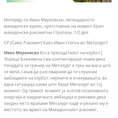
Интервју со Иван Марковски, легендарното
македонско крило, претставник на новиот бран
македонски ракометни стратези. 1/2 дел
СР (Само Ракомет) Како Иван стигна во Металург?
Иван Марковски
Кога преседателот на клубот (
Зорица Блажевска ) ме контактираше знаев дека
понудата за тренер на Металург е тука на маса што
се вели, сакав да разговараме да ги слушнам
амбициите на клубот, нејзните и очекувањата, во
една ситуација каква што беше Металург во тој
момент. Од првиот момент ја осетив позитивната
енергија и заедничката амбиција и рековме дека
заедно ке го враќаме Металург каде и релано му е
местото, во врвот на Македонскиот ракомет.