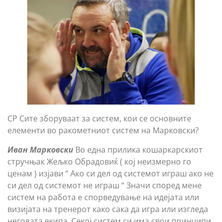
СР Сите зборуваат за систем, кои се основните
елементи во ракометниот систем на Марковски?
Иван Марковски
Во една прилика кошаркарскиот
стручњак Жељко Обрадовиќ ( кој неизмерно го
ценам ) изјави “ Ако си дел од системот играш ако не
си дел од системот не играш “ Значи според мене
систем на работа е спорведување на идејата или
визијата на тренерот како сака да игра или изгледа
неговата екипа. Секој систем си има свои принципи