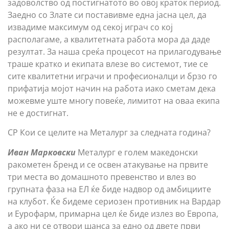
задоволство од постигнатото во овој краток период.
Заедно со Злате си поставивме една јасна цел, да
извадиме максимум од секој играч со кој
располагаме, а квалитетната работа мора да даде
резултат. За наша среќа процесот на прилагодување
траше кратко и екипата влезе во системот, тие се
сите квалитетни играчи и професионалци и брзо го
прифатија мојот начин на работа иако сметам дека
можевме уште многу повеќе, лимитот на оваа екипа
не е достигнат.
СР Кои се целите на Металург за следната година?
Иван Марковски
Металург е голем македонски
ракометен бренд и се освен атакување на првите
три места во домашното превенство и влез во
групната фаза на ЕЛ ќе биде надвор од амбициите
на клубот. Ќе бидеме сериозен противник на Вардар
и Еурофарм, примарна цел ќе биде излез во Европа,
а ако ни се отвори шанса за едно од двете први