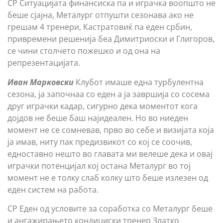
СР Ситуацијата финансиска па и играчка воопшто не
беше сјајна, Металург отпушти сезонава ако не
грешам 4 тренери, Кастратовиќ па еден србин,
привремени решенија беа Димитриоски и Глигоров,
се чини столчето пожешко и од она на
репрезентацијата.
Иван Марковски
Клубот имаше една турбулентна
сезона, ја започнаа со еден а ја завршија со сосема
друг играчки кадар, сигурно дека моментот кога
дојдов не беше баш најидеален. Но во ниеден
момент не се сомневав, прво во себе и визијата која
ја имав, ниту пак предизвикот со кој се соочив,
едноставно нешто во главата ми велеше дека и овај
играчки потенцијал кој остана Металург во тој
момент не е толку слаб колку што беше излезен од
еден систем на работа.
СР Еден од условите за соработка со Металург беше
и ангажирањето кондициски тренер Златко