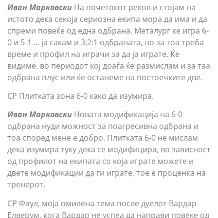
Иван Марковски
На почетокот реков и стојам на
истото дека секоја сериозна екипа мора да има и да
спреми повеќе од една одбрана. Металург ке игра 6-
0 и 5-1 … ја сакам и 3:2:1 одбраната, но за тоа треба
време и профил на играчи за да ја играте. Ќе
видиме, во периодот кој доаѓа ќе размислам и за таа
одбрана плус или ќе останеме на постоечките две.
СР Плитката зона 6-0 како да изумира.
Иван Марковски
Новата модификација на 6-0
одбрана нуди можност за поагресивна одбрана и
тоа според мене е добро. Плитката 6-0 не мислам
дека изумира туку дека се модифицира, во зависност
од профилот на екипата со која играте можете и
двете модификации да ги играте, тое е проценка на
тренерот.
СР Фаул, моја омилена тема после дуелот Вардар
Елверум, кога Вардар не успеа да направи повеке од