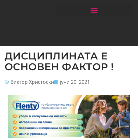
ЧИТАЈ РАКОМЕТ СО ЃОРГОНОСКИ
ДИСЦИПЛИНАТА Е
ОСНОВЕН ФАКТОР !
Виктор Христоски
јуни 20, 2021