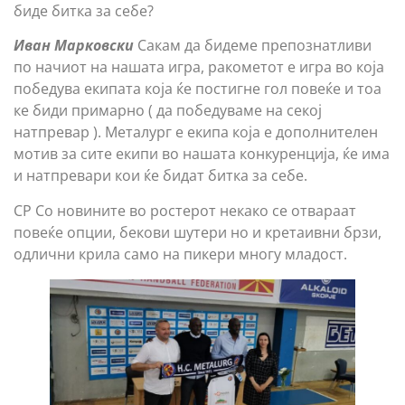
биде битка за себе?
Иван Марковски
Сакам да бидеме препознатливи
по начиот на нашата игра, ракометот е игра во која
победува екипата која ќе постигне гол повеќе и тоа
ке биди примарно ( да победуваме на секој
натпревар ). Металург е екипа која е дополнителен
мотив за сите екипи во нашата конкуренција, ќе има
и натпревари кои ќе бидат битка за себе.
СР Со новините во ростерот некако се отвараат
повеќе опции, бекови шутери но и кретаивни брзи,
одлични крила само на пикери многу младост.