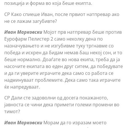
позиција и форма во која беше екипта.
СР Како спиеше Иван, после првиот натпревар ако
не се лажам загубивте?
Иван Марковски
Мојот прв натпревар беше против
Еурофарм Пелистер 2 само неколку дена по
назначувањето и не изгубивме туку тргнавме со
победа и искрен да бидам немав баш некој сон, и то
беше нормално. Доаѓате во нова екипа, треба да ја
насочите екипата во еден друг ситем, да победувате
и да ги уверите играчите дека само со работа се
надминуваат проблемите. Дека само така играчите
ќе напредуваат.
СР Дали сте задоволни од досега покажаното,
јавноста се чини дека примети големи промени во
тимот?
Иван Марковски
Морам да го изразам моето