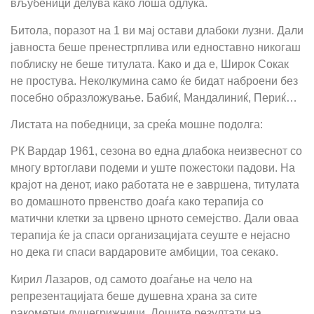
вљубеници делува како лоша одлука.
Битола, поразот на 1 ви мај остави длабоки лузни. Дали
јавноста беше пренестрплива или едноставно никогаш
поблиску не беше титулата. Како и да е, Широк Сокак
не простува. Неколкумина само ќе бидат наброени без
посебно образложување. Бабиќ, Мандалиниќ, Периќ…
Листата на победници, за среќа мошне подолга:
РК Вардар 1961, сезона во една длабока неизвеснот со
многу вртоглави подеми и уште пожестоки падови. На
крајот на денот, иако работата не е завршена, титулата
во домашното првенство доаѓа како терапија со
матични клетки за црвено црното семејство. Дали оваа
терапија ќе ја спаси организацијата сеуште е нејасно
но дека ги спаси вардаровите амбиции, тоа секако.
Кирил Лазаров, од самото доаѓање на чело на
репрезентацијата беше душевна храна за сите
ракометни душегрижници. Лошите резултати на