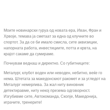
Моите новинарски гуруа од новата ера, Иван, Фран и
Хрвоје, темава ја сметаат за една од клучните во
спортот. За да се би имало смисла, сите аквизиции,
напорната работа, инвестициите, потта и крвта, на
крајот сакаме да сумираме.
Почнувам веднаш и директно. Со губитниците:
Металург, клубот воден или неводен, небитно, веќе го
нема. Штетата за македонскиот ракомет и за угледот на
Металург немерлива. За жал ниту виновник
детектиравме, ниту некој презема одговорност.
Изгубивме сите, Автокоманда, Скопје, Македонија,
играчите, тренерите!