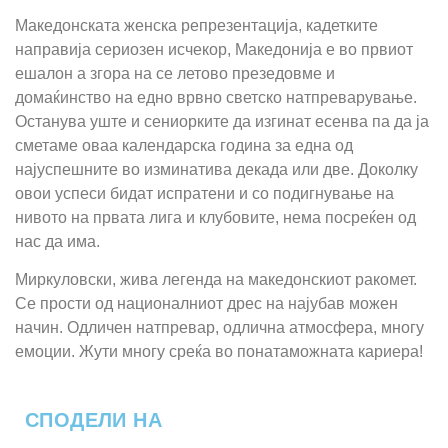
Македонската женска репрезентација, кадетките
направија сериозен исчекор, Македонија е во првиот
ешалон а згора на се летово презедовме и
домаќинство на едно врвно светско натпреварување.
Останува уште и сениорките да изгинат есенва па да ја
сметаме оваа календарска година за една од
најуспешните во изминатива декада или две. Доколку
овои успеси бидат испратени и со подигнување на
нивото на првата лига и клубовите, нема посреќен од
нас да има.
Миркуловски, жива легенда на македонскиот ракомет.
Се прости од националниот дрес на најубав можен
начин. Одличен натпревар, одлична атмосфера, многу
емоции. Жути многу среќа во понатаможната кариера!
СПОДЕЛИ НА