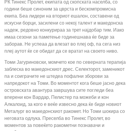
РК Тинекс Пролет, екипата од скопската населба, со
години беше синоним за цврста и бескомпромисна
екипа. Беа лидери на вториот ешалон, составени од
искусни борци, засилени со некој талент и македонска
надеж, редовно конкурираа за трет најдобар тим. Иако
имаа сезони за паметење годинешнава ќе биде за
заборав. Не успеаа да влезат во плеј оф, па сега низ
плеј аутот ќе се обидат да се вратат на своето ниво.
Томи Јагуриновски, момчето кое по северната терапија
заблеска во македонскиот дрес. Селекторот, заменикот
па и соиграчите не штедеа пофални зборови за
напредокот на Томи. Во моментот кога беше јасно дека
островската авантура завршува сите погледи беа
вперени кон Вардар, Пелистер па можеби и кон
Алкалоид, за кого е веќе извесно дека ќе биде новиот
Металург во македонскиот ракомет. Но Томи шокира со
неговата одлука. Преселба во Тинекс Пролет, во
моментов за повеќето ракометни познавачи и