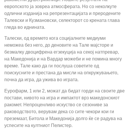
европското ја зовреа атмосферата. Но со неколкуте
одлични изданија на репрезентацијата и преродените
Талевски и Кузмановски, селекторот со крената глава
гледа во иднината.
Талески, од времето кога социјалните медиуми
неможеа без него, до деновите на Тале мајсторе и
безмалку двоцифрена егзекуција на секој натпревар,
на Македонија и на Вардар можеби и не помина многу
време. Тале како да ги послуша советите од
поискусните и престана да мисли на опкружувањето,
почна да игра, да ужива во играта.
Еурофарм, 1 или 2, можат да бидат горди на своите две
постави, нивото на игра и импактот врз македонскиот
ракомет. Непроценливо искуство се сезониве за
раководството, верувам дека со сите чекори кои ги
преземаат, Битола и Македонија долго ќе се радува на
успесите на култниот Пелистер.