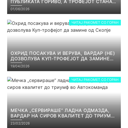
ПУБЛИКАТА ГОРИВО, А ТРОФЕЈОТ СТАНА
РЕАЛНОСТ
01/06/2026
ЧИТАЈ РАКОМЕТ СО ГОРАН
ОХРИД ПОСАКУВА И ВЕРУВА, ВАРДАР (НЕ)
ДОЗВОЛУВА КУП-ТРОФЕЈОТ ДА ЗАМИНЕ
ОД СКОПЈЕ
19/04/2026
ЧИТАЈ РАКОМЕТ СО ГОРАН
МЕЧКА „СЕРВИРАШЕ“ ЛАДНА ОДМАЗДА,
ВАРДАР НА СИРОВ КВАЛИТЕТ ДО ТРИУМФ
ВО АВТОКОМАНДА
23/02/2026