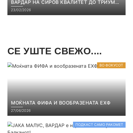
ВАРДАР НА СИРОВ КВАЛИТЕТ ДО ТРИУМФ
ВО АВТОКОМАНДА
23/02/2026
СЕ УШТЕ СВЕЖО....
ВО ФОКУСОТ
МОЌНАТА ФИФА И ВООБРАЗЕНАТА ЕХФ
27/06/2026
ПОДКАСТ САМО РАКОМЕТ