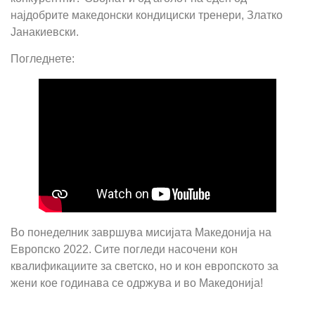
најдобрите македонски кондициски тренери, Златко
Јанакиевски.
Погледнете:
Во понеделник завршува мисијата Македонија на
Европско 2022. Сите погледи насочени кон
квалификациите за светско, но и кон европското за
жени кое годинава се одржува и во Македонија!