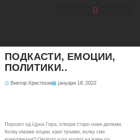
ЧИТАЈ РАКОМЕТ СО ЃОРГОНОСКИ
ПОДКАСТИ, ЕМОЦИИ,
ПОЛИТИКИ..
Виктор Христоски
јануари 18, 2022
Поразот од Црна Гора, отвори старо нови дилеми.
Колку имаме опции, како трчаме, колку сме
конкурентни? Овојпат и од аголот на еден од