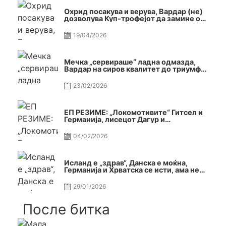
Охрид посакува и верува, Вардар (не)
дозволува Куп-трофејот да замине од
Скопје
19/04/2026
Мечка „сервираше“ ладна одмазда,
Вардар на сиров квалитет до триумф
во Автокоманда
23/02/2026
ЕП РЕЗИМЕ: „Локомотивите“ Гитсел и
Германија, лисецот Дагур и
македонската гордост
04/02/2026
Исланд е „здрав“, Данска е моќна,
Германија и Хрватска се исти, ама не
се исти
29/01/2026
После битка