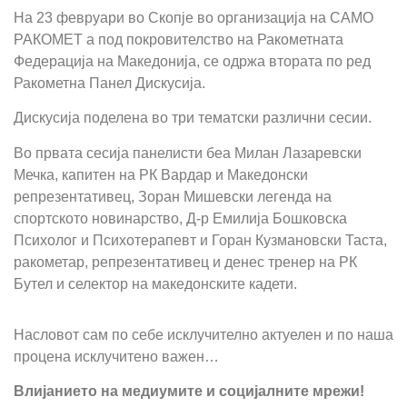
На 23 февруари во Скопје во организација на САМО
РАКОМЕТ а под покровителство на Ракометната
Федерација на Македонија, се одржа втората по ред
Ракометна Панел Дискусија.
Дискусија поделена во три тематски различни сесии.
Во првата сесија панелисти беа Милан Лазаревски
Мечка, капитен на РК Вардар и Македонски
репрезентативец, Зоран Мишевски легенда на
спортското новинарство, Д-р Емилија Бошковска
Психолог и Психотерапевт и Горан Кузмановски Таста,
ракометар, репрезентативец и денес тренер на РК
Бутел и селектор на македонските кадети.
Насловот сам по себе исклучително актуелен и по наша
процена исклучитено важен…
Влијанието на медиумите и социјалните мрежи!