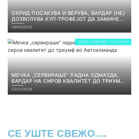
ОХРИД ПОСАКУВА И ВЕРУВА, ВАРДАР (НЕ)
ДОЗВОЛУВА КУП-ТРОФЕЈОТ ДА ЗАМИНЕ
ОД СКОПЈЕ
19/04/2026
ЧИТАЈ РАКОМЕТ СО ГОРАН
МЕЧКА „СЕРВИРАШЕ“ ЛАДНА ОДМАЗДА,
ВАРДАР НА СИРОВ КВАЛИТЕТ ДО ТРИУМФ
ВО АВТОКОМАНДА
23/02/2026
СЕ УШТЕ СВЕЖО....