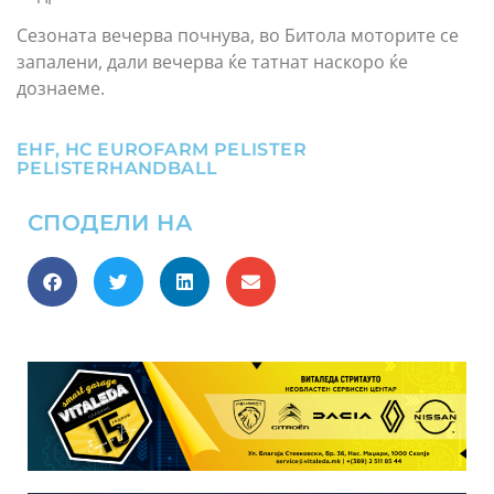
Сезоната вечерва почнува, во Битола моторите се
запалени, дали вечерва ќе татнат наскоро ќе
дознаеме.
EHF
,
HC EUROFARM PELISTER
PELISTERHANDBALL
СПОДЕЛИ НА