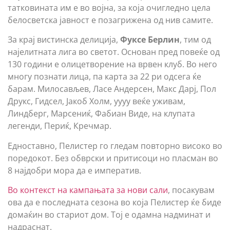
татковината им е во војна, за која очигледно цела
белосветска јавност е позагрижена од нив самите.
За крај вистинска делиција,
Фуксе Берлин
, тим од
најелитната лига во светот. Основан пред повеќе од
130 години е олицетворение на врвен клуб. Во него
многу познати лица, па карта за 22 ри одсега ќе
барам. Милосављев, Ласе Андерсен, Макс Дарј, Пол
Друкс, Гидсел, Јакоб Холм, уууу веќе уживам,
Линдберг, Марсениќ, Фабиан Виде, на клупата
легенди, Периќ, Кречмар.
Едноставно, Пелистер го гледам повторно високо во
поредокот. Без обврски и притисоци но пласман во
8 најдобри мора да е императив.
Во контекст на кампањата за нови сали
, посакувам
ова да е последната сезона во која Пелистер ќе биде
домаќин во стариот дом. Тој е одамна надминат и
надраснат.