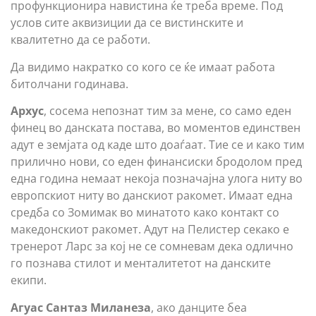
профункционира навистина ќе треба време. Под
услов сите аквизиции да се вистинските и
квалитетно да се работи.
Да видимо накратко со кого се ќе имаат работа
битолчани годинава.
Архус
, сосема непознат тим за мене, со само еден
финец во данската постава, во моментов единствен
адут е земјата од каде што доаѓаат. Тие се и како тим
прилично нови, со еден финансиски бродолом пред
една година немаат некоја позначајна улога ниту во
европскиот ниту во данскиот ракомет. Имаат една
средба со Зомимак во минатото како контакт со
македонскиот ракомет. Адут на Пелистер секако е
тренерот Ларс за кој не се сомневам дека одлично
го познава стилот и менталитетот на данските
екипи.
Агуас Сантаз Миланеза
, ако данците беа