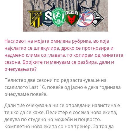
Насловот на мојата омилена рубрика, во која
најслатко се шпекулира, дрско се прогнозира и
надмено клима со главата, го копирам од минатата
сезона. Бројките ги менувам се разбира, дали и
очекувањата?
Пелистер две сезони по ред застануваше на
скалилото Last 16, повеќе од јасно е дека годинава
очекуваме повеќе.
Дали тие очекувања ни се оправдани навистина е
тешко да се каже. Пелистер е сосема нова екипа,
делува по студено но можеби и поцврсто.
Комплетно нова екипа со нов тренер. За тоа да