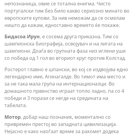
непознаница, овие се тотална енигма. Чисто
португалски тим без било какво сериозно минато во
европските купови. За нив неможам да се осмелам
ништо да кажам, едноставно времето ќе покаже.
Бидасоа Ирун
, е сосема друга приказна. Тим со
шампионска биографија, освојувач и на лигата на
шампиони. Доаѓа во групната фаза низ иглени уши
со победа од 1 гол во вториот круг против Колстад.
Ростерот главно е шпански, во кој се издвојува едно
легендарно име, Агинагалде. Во тимот има место и
за не така мала група на интернационалци. Во
домашното првенство играат топло ладно, па со 4
победи и 3 порази се негде на средината на
табелата.
Мотор
, добар наш познаник, моментално со
привремен престој во западната цивилизација.
Нејасно е како наоѓаат време за ракомет додека