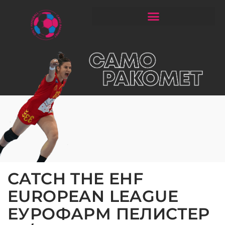
ЧИТАЈ РАКОМЕТ СО ЃОРГОНОСКИ
CATCH THE EHF
EUROPEAN LEAGUE
ЕУРОФАРМ ПЕЛИСТЕР