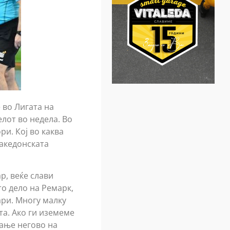
 во Лигата на
лот во недела. Во
и. Кој во каква
Македонската
р, веќе слави
ото дело на Ремарк,
ари. Многу малку
а. Ако ги иземеме
вање негово на