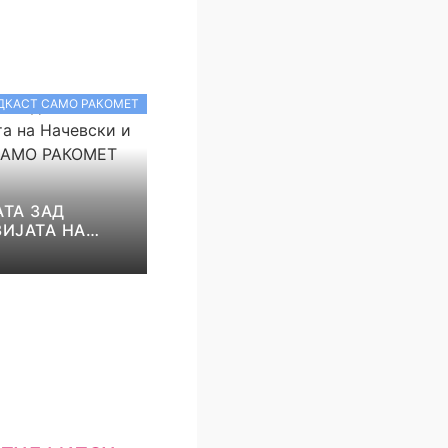
ДКАСТ САМО РАКОМЕТ
ТА ЗАД
ИЈАТА НА
И И НИКОЛОВ!
КОМЕТ С5Е8