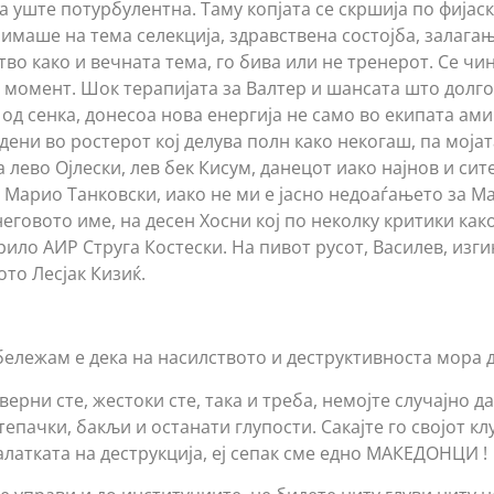
а уште потурбулентна. Таму копјата се скршија по фијас
имаше на тема селекција, здравствена состојба, залагањ
во како и вечната тема, го бива или не тренерот. Се чи
 момент. Шок терапијата за Валтер и шансата што долго
д сенка, донесоа нова енергија не само во екипата ами 
ени во ростерот кој делува полн како некогаш, па мојат
а лево Ојлески, лев бек Кисум, данецот иако најнов и сит
н Марио Танковски, иако не ми е јасно недоаѓањето за М
еговото име, на десен Хосни кој по неколку критики како
крило АИР Струга Костески. На пивот русот, Василев, изг
ото Лесјак Кизиќ.
бележам е дека на насилството и деструктивноста мора 
ерни сте, жестоки сте, така и треба, немојте случајно да
епачки, бакљи и останати глупости. Сакајте го својот кл
алатката на деструкција, еј сепак сме едно МАКЕДОНЦИ !