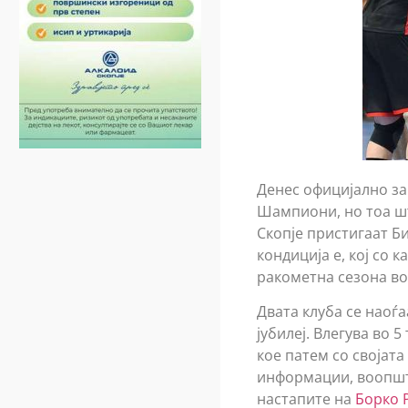
Денес официјално за
Шампиони, но тоа шт
Скопје пристигаат Би
кондиција е, кој со 
ракометна сезона во 
Двата клуба се наоѓа
јубилеј. Влегува во 5
кое патем со својат
информации, воопшто
настапите на
Борко 