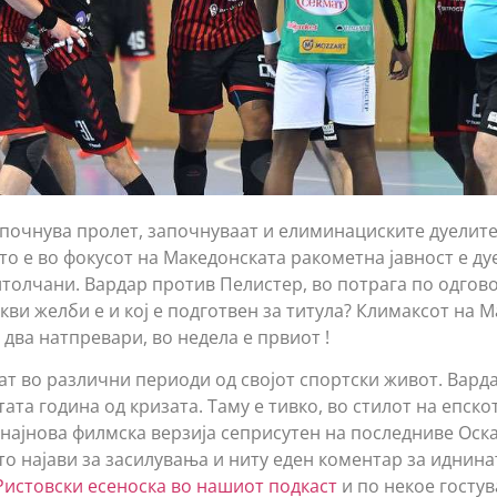
почнува пролет, започнуваат и елиминациските дуелите
о е во фокусот на Македонската ракометна јавност е дуе
толчани. Вардар против Пелистер, во потрага по одговор
какви желби е и кој е подготвен за титула? Климаксот на 
два натпревари, во недела е првиот !
ат во различни периоди од својот спортски живот. Варда
 тата година од кризата. Таму е тивко, во стилот на епск
а најнова филмска верзија сеприсутен на последниве Оск
 најави за засилувања и ниту еден коментар за иднинат
Ристовски есеноска во нашиот подкаст
и по некое госту