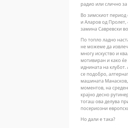
радио или слично за
Во зимскиот период 
и Аларов од Пролет,
замина Савревски во
По топло ладно наста
не можеме да извлеч
многу искуство и ква
мотивиран и како ќе
иднината на клубот. 
се подобро, алтернат
машината Манасков, 
моментов, на среден 
крајно десно рутине
тогаш ова делува пр
посериозни европск
Но дали е така?