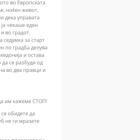
кото во Европската
е, ноќен живот,
ни дека управата
 ја чекаше еден
и во градот.
а седумка за старт
ен по градба делува
акедонија и остава
 да се разбуди од
ина во два правци и
да им кажеме СТОП!
 се обидете да
уб не ги мразете