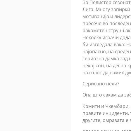
Во Пелистер сезонат
Лига. Многу запирки 
мотивација и лидерст
пресече во последен
ракометен стручњак о
Неколку играчи додад
би изгледала вака: Н
најопасно, на среде
сериозна дамка зад н
некој сон, на десно 
на голот дајнамик ду
Сериозно нели?
Она што сакам да за
Комити и Чкембари, в
правите инциденти, т
другите, омразата е 