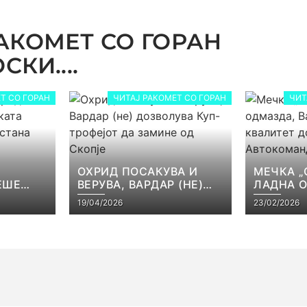
АКОМЕТ СО ГОРАН
КИ....
Т СО ГОРАН
ЧИТАЈ РАКОМЕТ СО ГОРАН
ЧИТ
ОХРИД ПОСАКУВА И
МЕЧКА „
ЕШЕ
ВЕРУВА, ВАРДАР (НЕ)
ЛАДНА 
КАТА
ДОЗВОЛУВА КУП-
ВАРДАР 
19/04/2026
23/02/2026
ЕЈОТ
ТРОФЕЈОТ ДА ЗАМИНЕ
КВАЛИТЕ
СТ
ОД СКОПЈЕ
ВО АВТ