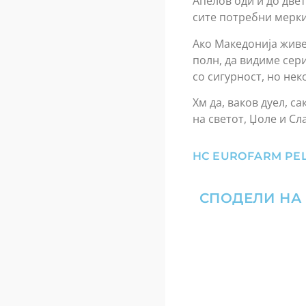
Апелов оди и до двет
сите потребни мерки
Ако Македонија живее
полн, да видиме сер
со сигурност, но нек
Хм да, ваков дуел, с
на светот, Џоле и Сл
HC EUROFARM PEL
СПОДЕЛИ НА