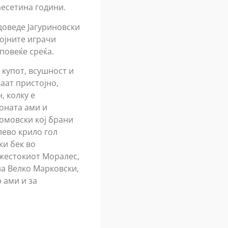
аесетина години.
доведе Јагуриновски
тојните играчи
повеќе среќа.
 купот, всушност и
аат пристојно,
, колку е
зоната ами и
Томовски кој брани
лево крило гол
ки бек во
 жестокиот Моралес,
на Велко Марковски,
 ами и за