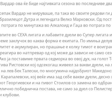
 Вардар ова ќе биде најтивката сезона во последниве дв
сепак Вардар не мируваше, па така во своите редови ги 
 бразилецот Дутра и легендата Велко Марковски. Од пос
 потрага по минутажа во Алкалоид и Гаџа во потрага по 
пите во СЕХА лигата и лабавите дуели во Супер лигата и
еме заклучок во каква форма е екипата. По имиња делув
литет е акумулиран, но прашање е колку тимот е воигран
 реагира во натпревар од кој може да зависи не само се
Ако ја поставиме првата седморка во овој дух, на голот 
ива Ристовски кој одсекогаш живеел за вакви дуели, на 
на лев бек Талески, по многумина најдобриот Македонс
Карапалевски, кој веќе има зад себе вакви дуели, десно
рот Георгиевски и на пивот Стоилов со замена во одбра
илично победничка постава, не само за дуел со Пелистер
и клубови.