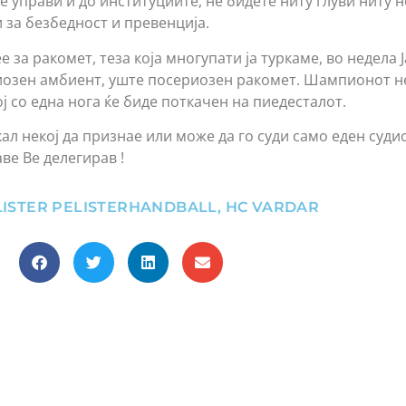
е управи и до институциите, не бидете ниту глуви ниту 
 за безбедност и превенција.
 за ракомет, теза која многупати ја туркаме, во недела 
иозен амбиент, уште посериозен ракомет. Шампионот н
ој со една нога ќе биде поткачен на пиедесталот.
акал некој да признае или може да го суди само еден суди
аве Ве делегирав !
ISTER PELISTERHANDBALL
,
HC VARDAR