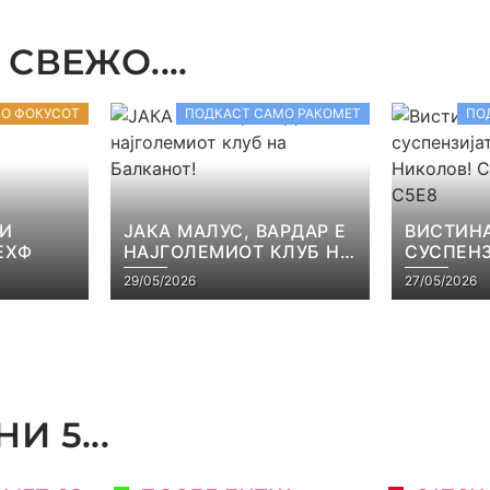
СВЕЖО....
ВО ФОКУСОТ
ПОДКАСТ САМО РАКОМЕТ
ПО
 И
ЈАКА МАЛУС, ВАРДАР Е
ВИСТИНА
ЕХФ
НАЈГОЛЕМИОТ КЛУБ НА
СУСПЕНЗ
БАЛКАНОТ!
НАЧЕВСК
29/05/2026
27/05/2026
САМО РА
И 5...