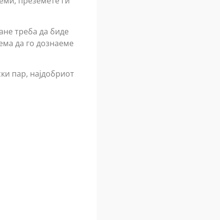
неми, преземете ги
Јане треба да биде
ема да го дознаеме
ски пар, најдобриот