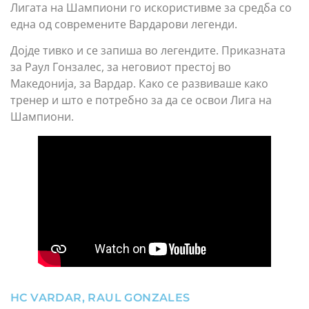
Лигата на Шампиони го искористивме за средба со
една од современите Вардарови легенди.
Дојде тивко и се запиша во легендите. Приказната
за Раул Гонзалес, за неговиот престој во
Македонија, за Вардар. Како се развиваше како
тренер и што е потребно за да се освои Лига на
Шампиони.
HC VARDAR
,
RAUL GONZALES