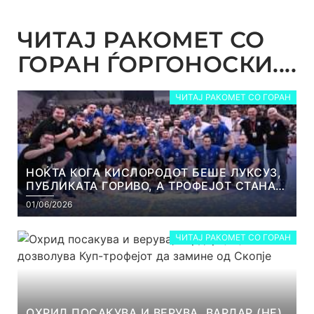
ЧИТАЈ РАКОМЕТ СО
ГОРАН ЃОРГОНОСКИ....
ЧИТАЈ РАКОМЕТ СО ГОРАН
НОЌТА КОГА КИСЛОРОДОТ БЕШЕ ЛУКСУЗ,
ПУБЛИКАТА ГОРИВО, А ТРОФЕЈОТ СТАНА
РЕАЛНОСТ
01/06/2026
ЧИТАЈ РАКОМЕТ СО ГОРАН
ОХРИД ПОСАКУВА И ВЕРУВА, ВАРДАР (НЕ)