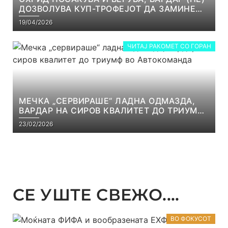
ДОЗВОЛУВА КУП-ТРОФЕЈОТ ДА ЗАМИНЕ
ОД СКОПЈЕ
19/04/2026
ЧИТАЈ РАКОМЕТ СО ГОРАН
МЕЧКА „СЕРВИРАШЕ“ ЛАДНА ОДМАЗДА,
ВАРДАР НА СИРОВ КВАЛИТЕТ ДО ТРИУМФ
ВО АВТОКОМАНДА
23/02/2026
СЕ УШТЕ СВЕЖО....
ВО ФОКУСОТ