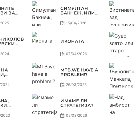
ТИНГОТ,
РАКОМЕТ
ШНИТЕ
СИМУЛТАН
ПАСИВНА
ВИ ЗА
БАКНЕЖ, ИЛИ
ЕТНАТА
ЗОШТО
А 24/25 СО
ПОСТОЈАНО СЕ
/2025
15/04/2026
И СЛАВЕ
СЛУША ЕХФ
РАКОМЕТ
МАФИА?
 НИКОЛОВ
ИКОНАТА
ЕВСКИ
ИЛЕ СЕ
МОЖЕ ДА
/2024
07/04/2026
СУДИ?
 НА
МТВ,WE HAVE A
И,
PROBLEM!?
ИТЕ НА
 УШТЕ
/2024
26/03/2026
А
ОВЕРЗА !
НА НА
НА,
ИМАМЕ ЛИ
РАКОМЕТ
СКИ
СТРАТЕГИЈА?
ВДИ СО
 И ЏОЛЕ
/2023
02/03/2026