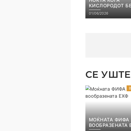
КИСЛОРОДОТ Б
ЛУКСУЗ, ПУБЛИ
01/06/2026
ГОРИВО, А ТРОФ
СТАНА РЕАЛНО
СЕ УШТЕ 
МОЌНАТА ФИФА
ВООБРАЗЕНАТА 