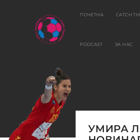
ПОЧЕТНА
CATCH TH
PODCAST
ЗА НАС
УМИРА Л
НОВИНА