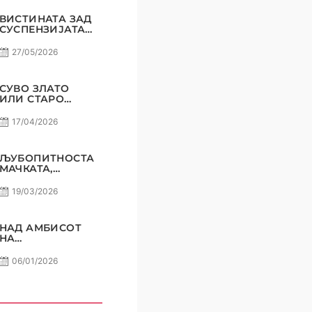
ВИСТИНАТА ЗАД
СУСПЕНЗИЈАТА
НА НАЧЕВСКИ И
НИКОЛОВ! САМО
27/05/2026
РАКОМЕТ С5Е8
СУВО ЗЛАТО
ИЛИ СТАРО
ЖЕЛЕЗО? САМО
РАКОМЕТ С5Е7
17/04/2026
ЉУБОПИТНОСТА
МАЧКАТА,
ПРИТИСОКОТ
ПЕЛИСТЕР ?
19/03/2026
САМО РАКОМЕТ
С5Е6
НАД АМБИСОТ
НА
АМАТЕРИЗМОТ !
САМО РАКОМЕТ
06/01/2026
ПОДКАСТ С5E5