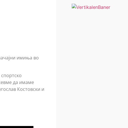
значајни имиња во
 спортско
жевме да имаме
угослав Костовски и