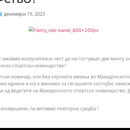
декември 19, 2023
т имавме исклучителна чест да ни гостуваат две многу 
нско спортско новинарство?
ртски новинар, кои беа клучните имиња во Македонското
ма иднина и кој е виновен за сегашните состојби, немо
 од ведетите на Македонското спортско новинарство, Ј
незавршени, па ветивме повторна средба !