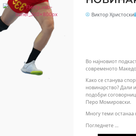
Виктор Христоски
Во најновиот подкас
современото Македо
Како се станува спо
новинарство? Дали и
подобри соговорници
Перо Момировски.
Многу теми останаа 
Погледнете …