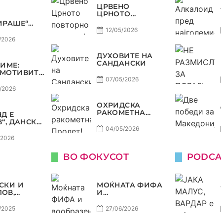
МИНЕ ОД
ЦРВЕНО
Е
ЦРНОТО
ПОВТОРНО ВО
ИРАШЕ“
МОДА!
А
12/05/2026
ДА,
/2026
Р НА
В
ДУХОВИТЕ НА
ТЕТ ДО
САНДАНСКИ
ЗИМЕ:
Ф ВО
МОТИВИТЕ“
КОМАНДА
Л И
07/05/2026
НИЈА,
/2026
ОТ ДАГУР
ЕДОНСКАТА
ОХРИДСКА
СТ
РАКОМЕТНА
Д Е
ПРОЛЕТ!
В“, ДАНСКА
НА,
04/05/2026
НИЈА И
/2026
СКА СЕ
 АМА НЕ СЕ
ВО ФОКУСОТ
PODCA
СКИ И
МОЌНАТА ФИФА
ОВ,
И
ВИТЕ
ВООБРАЗЕНАТА
ДА
ЕХФ
/2025
27/06/2026
АТ НА