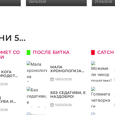
29/05/2026
27/05/2026
САМО РА
И 5...
ОМЕТ СО
ПОСЛЕ БИТКА
CATCH
КИ
МАЛА
ХРОНОЛОГИЈА
 КОГА
НА БАРАЖИТЕ
ОРОДОТ
ЗА СВЕТСКО
ЛУКСУЗ,
19/05/2026
КАТА
/2026
О, А
ЈОТ
БЕЗ СЕДАТИВИ, Е
НАЈДОБРО!
Д
ОСТ
УВА И
А, ВАРДАР
15/05/2026
ДОЗВОЛУВА
/2026
РОФЕЈОТ