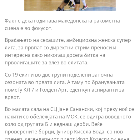
Факт е дека годинава македонската ракометна
сцена е во фокусот.
Враќањето на сехашите, амбициозна женска супер
лига, за првпат со директни стрим преноси и
интересна како никогаш досега битка на
прволигашите за влез во елитата.
Со 19 екипи во две групи поделени започна
сезоната во првата лига. А таму по бранувањата
помеѓу КЛ 7 и Голден Арт, еден куп аспиранти за
врвот.
Во малата сала на СЦ Јане Санански, кој преку ноќ се
накити со обележјата на МОК, се одигра воведното
коло од групата Б и веднаш дерби. Веќе
проверените борци, Јуниор Кисела Вода, со нов
тренер, легендарниот пивот Игор Котески од една