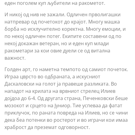
еден поголем куп љубители на ракометот.
И никој од нив не зажали. Одличен прволигашки
натпревар од почетокот до крајот. Многу машка
борба но исклучително коректна. Многу емоции, и
по некој одличен потег. Екипите составени од по
некој докажан ветеран, но и еден куп млади
ракометари за кои овие дуели се од витална
важност.
Голден арт, го наметна темпото од самиот почеток.
Играа цврсто во одбраната, а искусниот
Даскаловски на голот ја правеше разликата. Во
нападот на крилата на врвниот стрелец Илиев
дојдоа до 6-4. Од другата страна, Печенковски беше
мозокот и срцето на Јуниор. Тие успеваа да фатат
приклучок, по раната повреда на Илиев, но се чини
дека беа потенки во ростерот и во играчи кои имаа
храброст да преземат одговорност.