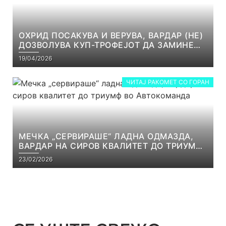
ОХРИД ПОСАКУВА И ВЕРУВА, ВАРДАР (НЕ)
ДОЗВОЛУВА КУП-ТРОФЕЈОТ ДА ЗАМИНЕ
ОД СКОПЈЕ
19/04/2026
ЧИТАЈ РАКОМЕТ СО ГОРАН
МЕЧКА „СЕРВИРАШЕ“ ЛАДНА ОДМАЗДА,
ВАРДАР НА СИРОВ КВАЛИТЕТ ДО ТРИУМФ
ВО АВТОКОМАНДА
23/02/2026