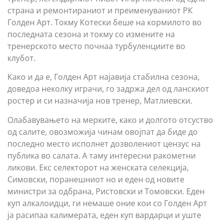
страна и ремонтираниот и преименуваниот РК
Голден Арт. Токму Котески беше на кормилото во
последната сезона и токму со измените на
тренерското место почнаа турбуленциите во
клубот.
Како и да е, Голден Арт најавија стабилна сезона,
доведоа неколку играчи, го задржа дел од ланскиот
ростер и си назначија нов тренер, Матлиевски.
Олабавувањето на мерките, како и долгото отсуство
од салите, овозможија чинам овојпат да биде до
последно место исполнет дозволениот цензус на
публика во салата. А таму интересни ракометни
ликови. Екс селекторот на женската селекција,
Симовски, поранешниот но и еден од новите
министри за одбрана, Ристовски и Томовски. Еден
куп алкалоидци, ги немаше оние кои со Голден Арт
ја расипаа калимерата, еден куп вардарци и уште