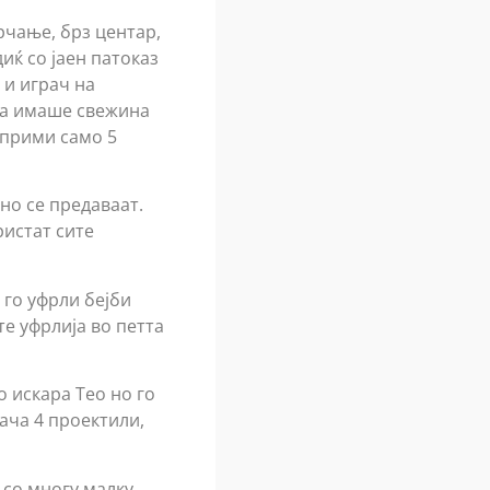
рчање, брз центар,
ќ со јаен патоказ
 и играч на
ка имаше свежина
 прими само 5
но се предаваат.
ристат сите
 го уфрли бејби
те уфрлија во петта
о искара Тео но го
рача 4 проектили,
 со многу малку