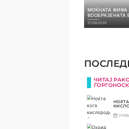
МОЌНАТА ФИФА
ВООБРАЗЕНАТА 
27/06/2026
ПОСЛЕДН
ЧИТАЈ РАК
ЃОРГОНОС
НОЌТА
КИСЛ
БЕШЕ 
ПУБЛИ
01/06
ГОРИВ
ТРОФЕ
СТАНА