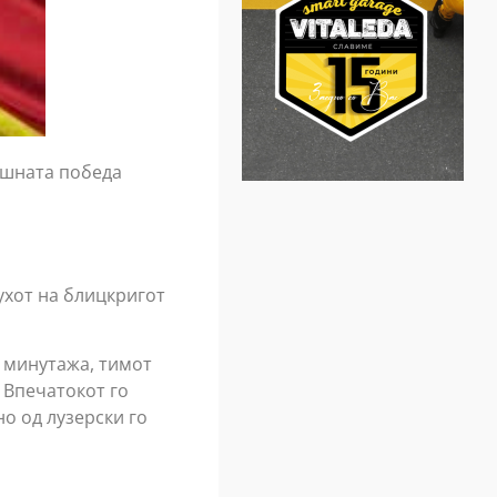
нешната победа
ухот на блицкригот
т минутажа, тимот
 Впечатокот го
но од лузерски го