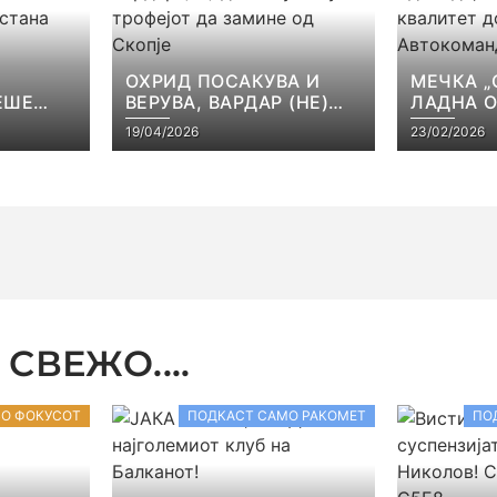
ОХРИД ПОСАКУВА И
МЕЧКА „
ЕШЕ
ВЕРУВА, ВАРДАР (НЕ)
ЛАДНА 
КАТА
ДОЗВОЛУВА КУП-
ВАРДАР 
19/04/2026
23/02/2026
ЕЈОТ
ТРОФЕЈОТ ДА ЗАМИНЕ
КВАЛИТЕ
СТ
ОД СКОПЈЕ
ВО АВТ
СВЕЖО....
ВО ФОКУСОТ
ПОДКАСТ САМО РАКОМЕТ
ПО