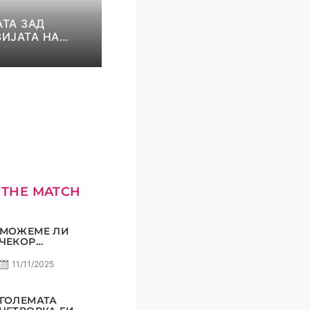
ТА ЗАД
ИЈАТА НА
И И НИКОЛОВ!
КОМЕТ С5Е8
 THE MATCH
МОЖЕМЕ ЛИ
ЧЕКОР
ПОНАТАМУ?
11/11/2025
ГОЛЕМАТА