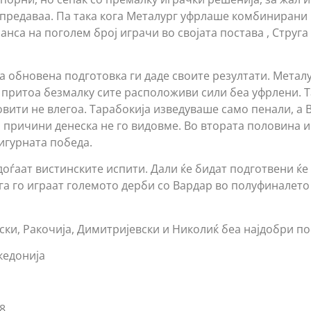
 предаваа. Па така кога Металург уфрлаше комбинирани 
нса на поголем број играчи во својата постава , Струга
га обновена подготовка ги даде своите резултати. Метал
, притоа безмалку сите расположиви сили беа уфрлени. Т
вити не влегоа. Тарабокија изведуваше само пенали, а В
 причини денеска не го видовме. Во втората половина и
сигурната победа.
доѓаат вистинските испити. Дали ќе бидат подготвени ќ
га го играат големото дерби со Вардар во полуфиналето
вски, Ракочија, Димитријевски и Николиќ беа најдобри п
кедонија
8