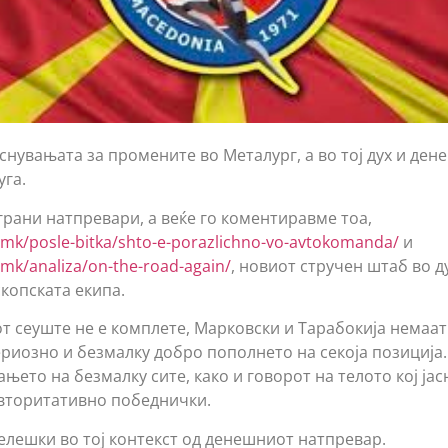
аснувањата за промените во Металург, а во тој дух и де
уга.
грани натпревари, а веќе го коментиравме тоа,
mk/posle-bitka/shto-e-porazlichno-vo-avtokomanda/
и
mk/analiza/on-the-road-again/
, новиот стручен штаб во д
копската екипа.
от сеуште не е комплете, Марковски и Тарабокија немаа
ериозно и безмалку добро пополнето на секоја позиција.
њето на безмалку сите, како и говорот на телото кој јас
вторитативно победнички.
белешки во тој контекст од денешниот натпревар.