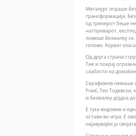
Металург играше без
трансформација. Без
од тренерот беше не
натпреварот, експло
ловеше безмалку се.
голови. Хорват класа 
Од друга страна стру
Тие и покрај огромни
слабости на домаќин
Серафимов немаше св
Рниќ, Тео Тодевски, 
и безмалку дојдоа до
Е тука видовме и едн
остави во игра. Е ов
најавувајќи ја своја
Стружани жилави и у