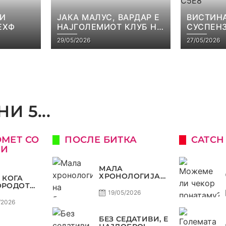
 И
ЈАКА МАЛУС, ВАРДАР Е
ВИСТИНА
ЕХФ
НАЈГОЛЕМИОТ КЛУБ НА
СУСПЕНЗ
БАЛКАНОТ!
НАЧЕВСК
29/05/2026
27/05/2026
САМО РА
И 5...
ОМЕТ СО
ПОСЛЕ БИТКА
CATCH
КИ
МАЛА
ХРОНОЛОГИЈА
 КОГА
НА БАРАЖИТЕ
ОРОДОТ
ЗА СВЕТСКО
ЛУКСУЗ,
19/05/2026
КАТА
/2026
О, А
ЈОТ
БЕЗ СЕДАТИВИ, Е