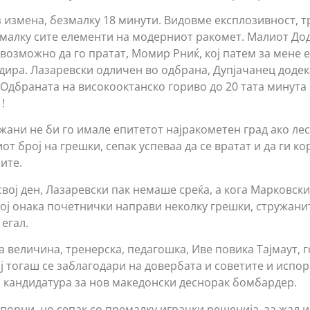
 измена, безмалку 18 минути. Видовме експлозивност, т
малку сите елементи на модерниот ракомет. Малиот Доди
возможно да го пратат, Момир Рниќ, кој патем за мене е
дира. Лазаревски одличен во одбрана, Дупјачанец доде
 Одбраната на високооктанско гориво до 20 тата минута
!
жани не би го имале епитетот најракометен град ако лес
от број на грешки, сепак успеваа да се вратат и да ги ко
ите.
ој ден, Лазаревски пак немаше среќа, а кога Марковски
кој онака почетнички направи неколку грешки, стружани
 егал.
а величина, тренерска, педагошка, Иве повика Тајмаут, г
ој тогаш се заблагодари на довербата и советите и испо
та кандидатура за нов македонски деснорак бомбардер.
порни, но сепак со премалку играчки решенија, за жал и