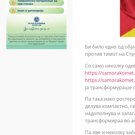
Би било едно од обј
против тимот на Стр
Со само неколку оди
https://samorakomet.
https://samorakomet.
ја трансформураше с
Па така иако ростер
делува компактно, с
надополнува и залага
трансформираа во а
Па еве и неколку за