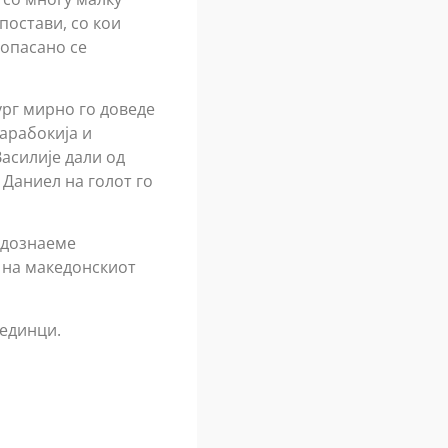
постави, со кои
 опасано се
ург мирно го доведе
арабокија и
асилије дали од
 Даниел на голот го
е дознаеме
 на македонскиот
оединци.