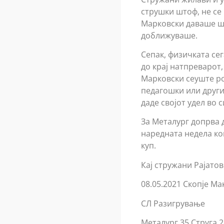
струшки штоф, не се
Марковски даваше ша
доближуваше.
Сепак, физичката се
до крај натпреварот
Марковски сеуште ро
педагошки или други
даде својот удел во 
За Металург допрва 
наредната недела ко
куп.
Кај стружани Рајато
08.05.2021 Скопје Ма
СЛ Разигрување
Металург 35 Струга 2