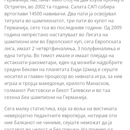
Остриген, во 2002 та година. Салата САП собира
вртоглави 14500 навивачи. Два пати ја освојувал
титулата во шампионатот, три пати во купот на
Германија, сето тоа во последниве години. Од 2009
година непрестано настапуваат во Лигата на
шампиони или во Европскиот куп, сега Европската
лига, имаат 2 четвртфиналиња, 3 полуфиналиња и
една титула. Во тимот имале и имаат плејада на
истакнати ракометари, еден од можеби најдобрите
средни бекови на планетата Енди Шмид е сеуште
носител и главен процесор во нивната игра, за нив
играа и тројца македонци, крилото Манасков,
голманот Ристовски и бекот Талевски и во таа
сезона беа шампиони на Германија.
Сега малку статистика, која за воља на вистината
неверојатно педантните европејци, нотирам оти
ние балканот не чиниме, сеуште неможат да ја
состават во целост и без грешки. На пример од