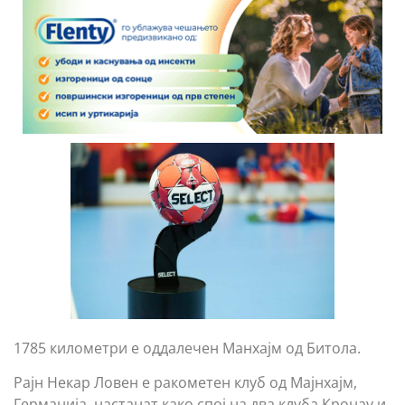
1785 километри е оддалечен Манхајм од Битола.
Рајн Некар Ловен е ракометен клуб од Мајнхајм,
Германија, настанат како спој на два клуба Кронау и