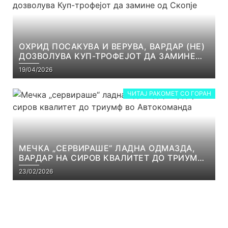
ОХРИД ПОСАКУВА И ВЕРУВА, ВАРДАР (НЕ)
ДОЗВОЛУВА КУП-ТРОФЕЈОТ ДА ЗАМИНЕ
ОД СКОПЈЕ
19/04/2026
ЧИТАЈ РАКОМЕТ СО ГОРАН
МЕЧКА „СЕРВИРАШЕ“ ЛАДНА ОДМАЗДА,
ВАРДАР НА СИРОВ КВАЛИТЕТ ДО ТРИУМФ
ВО АВТОКОМАНДА
23/02/2026