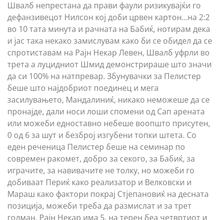
Швалб непрестана да прави фаули ризикувајќи го
дефанзивецот Нилсон кој доби црвен картон…на 2:2
во 10 тата минута и рачната на Бабиќ, нотирам дека
и јас така некако замислувам како би се обидел да се
спротиставам на Рајн Некар Левен, Швалб уфрли во
трета а луцидниот Шмид демонстрираше што значи
да си 100% на натпревар. Збунувачки за Пелистер
беше што најдобриот поединец и мега
засилувањето, Мандалиниќ, никако неможеше да се
пронајде, дали носи лоши спомени од Сап арената
или можеби едноставно небеше воопшто присутен,
0 од 6 за шут и безброј изгубени топки штета. Со
еден реченица Пелистер беше на семинар по
современ ракомет, добро за секого, за Бабиќ, за
играчите, за навивачите не толку, но можеби го
добиваат Периќ како реализатор и Велковски и
Мараш како фактори покрај Стјепановиќ на десната
позиција, можеби треба да размислат и за трет
голман, Рајн Некар има 5, на терен беа четвртиот и