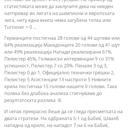
статистиката може да заклучите дека на ниеден
натпревар во лигата на шампиони и европската
лига, ниту една екипа нема загубена топка или
Turnover = 0 …
Германците постигнаа 28 голови од 44 шутеви или
64% реализација Македонците 20 голови од 41 шут
или 49% реализација Напади реализирани 61%,
Пелистер 45%, Голмански интервенции 9 со 31%
успешност, Пелистер 7 со 20%. Пенали 3 од 3,
Пелистер 0 до 1. Официјално технички грешки 2,
Пелистер 5 Асистенции 13 наспроти 5 Нивните
крила постигнаа 15 голови нашите 0 голови. Така
полека без длабока анализа стигнуваме до
резултатската разлика -8.
И сепак прекрасно беше да се гледа пресметката на
двата стратези. На одбраната 5-1 од Бабиќ, Швалб
нападна од крило, на нападот 7 на 6 на Бабиќ,