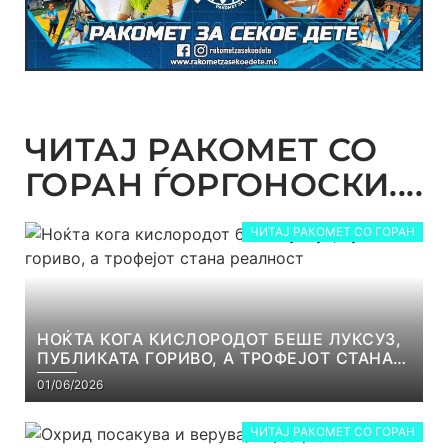
ЧИТАЈ РАКОМЕТ СО
ГОРАН ЃОРГОНОСКИ....
ЧИТАЈ РАКОМЕТ СО ГОРАН
НОЌТА КОГА КИСЛОРОДОТ БЕШЕ ЛУКСУЗ,
ПУБЛИКАТА ГОРИВО, А ТРОФЕЈОТ СТАНА
РЕАЛНОСТ
01/06/2026
ЧИТАЈ РАКОМЕТ СО ГОРАН