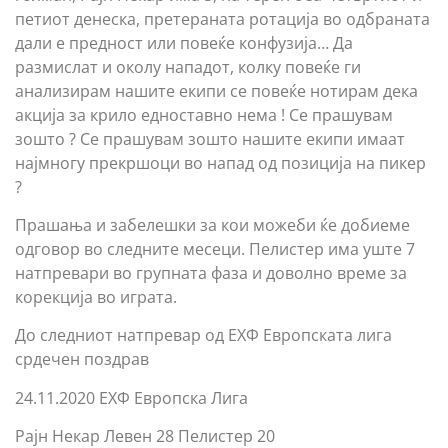
петиот денеска, претераната ротација во одбраната
дали е предност или повеќе конфузија… Да
размислат и околу нападот, колку повеќе ги
анализирам нашите екипи се повеќе нотирам дека
акција за крило едноставно нема ! Се прашувам
зошто ? Се прашувам зошто нашите екипи имаат
најмногу прекршоци во напад од позиција на пикер
?
Прашања и забелешки за кои можеби ќе добиеме
одговор во следните месеци. Пелистер има уште 7
натпревари во групната фаза и доволно време за
корекција во играта.
До следниот натпревар од ЕХФ Европската лига
срдечен поздрав
24.11.2020 ЕХФ Европска Лига
Рајн Некар Левен 28 Пелистер 20