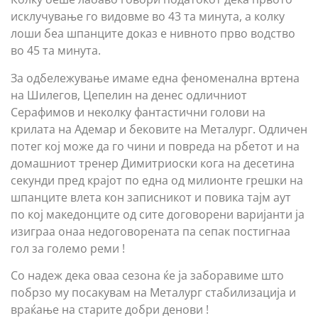
исклучување го видовме во 43 та минута, а колку
лоши беа шпанците доказ е нивното прво водство
во 45 та минута.
За одбележување имаме една феноменална вртена
на Шилегов, Цепелин на денес одличниот
Серафимов и неколку фантастични голови на
крилата на Адемар и бековите на Металург. Одличен
потег кој може да го чини и повреда на рбетот и на
домашниот тренер Димитриоски кога на десетина
секунди пред крајот по една од милионте грешки на
шпанците влета кон записникот и повика тајм аут
по кој македонците од сите договорени варијанти ја
изиграа онаа недоговорената па сепак постигнаа
гол за големо реми !
Со надеж дека оваа сезона ќе ја заборавиме што
побрзо му посакувам на Металург стабилизација и
враќање на старите добри денови !