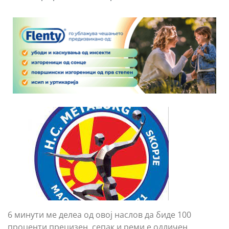
6 минути ме делеа од овој наслов да биде 100
проценти прецизен, сепак и реми е одличен