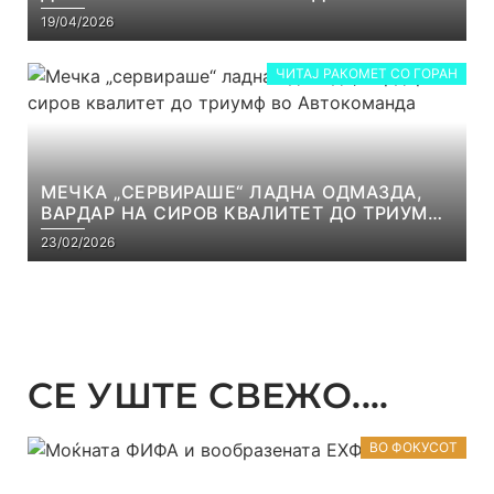
ОД СКОПЈЕ
19/04/2026
ЧИТАЈ РАКОМЕТ СО ГОРАН
МЕЧКА „СЕРВИРАШЕ“ ЛАДНА ОДМАЗДА,
ВАРДАР НА СИРОВ КВАЛИТЕТ ДО ТРИУМФ
ВО АВТОКОМАНДА
23/02/2026
СЕ УШТЕ СВЕЖО....
ВО ФОКУСОТ