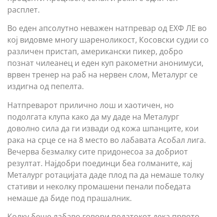
расплет.
Во еден апсолутно неважен натпревар од ЕХФ ЛЕ во
кој видовме многу шареноликост, Косовски судии со
различен пристап, американски пикер, добро
познат чилеанец и еден куп ракометни анонимуси,
врвен тренер на раб на нервен слом, Металург се
издигна од пепелта.
Натпреварот прилично лош и хаотичен, но
подолгата клупа како да му даде на Металург
доволно сила да ги извади од кожа шпанците, кои
рака на срце се на 8 место во лабавата Асобал лига.
Вечерва безмалку сите придонесоа за добриот
резултат. Најдобри поединци беа голманите, кај
Металург ротацијата даде плод па да немаше толку
стативи и неколку промашени пенали победата
немаше да биде под прашалник.
Колку беше лабаво говори податокот дека првото