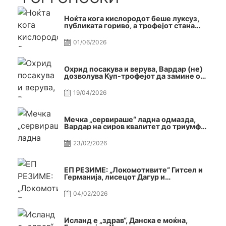
Ноќта кога кислородот беше луксуз,
публиката гориво, а трофејот стана
реалност
01/06/2026
Охрид посакува и верува, Вардар (не)
дозволува Куп-трофејот да замине од
Скопје
19/04/2026
Мечка „сервираше“ ладна одмазда,
Вардар на сиров квалитет до триумф
во Автокоманда
23/02/2026
ЕП РЕЗИМЕ: „Локомотивите“ Гитсел и
Германија, лисецот Дагур и
македонската гордост
04/02/2026
Исланд е „здрав“, Данска е моќна,