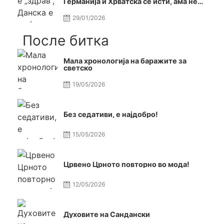
Германија и Хрватска се исти, ама не
се исти
29/01/2026
После битка
Мала хронологија на баражите за
светско
19/05/2026
Без седативи, е најдобро!
15/05/2026
Црвено Црното повторно во мода!
12/05/2026
Духовите на Сандански