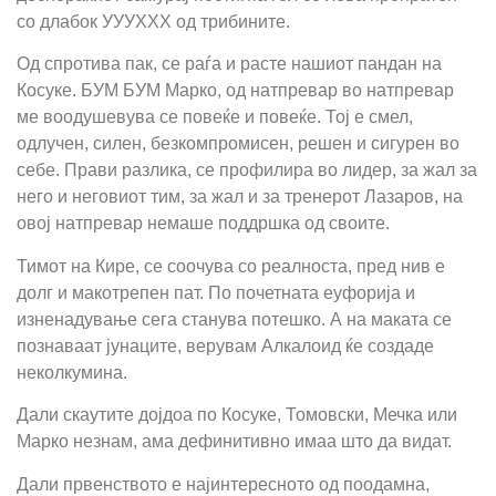
со длабок УУУХХХ од трибините.
Од спротива пак, се раѓа и расте нашиот пандан на
Косуке. БУМ БУМ Марко, од натпревар во натпревар
ме воодушевува се повеќе и повеќе. Тој е смел,
одлучен, силен, безкомпромисен, решен и сигурен во
себе. Прави разлика, се профилира во лидер, за жал за
него и неговиот тим, за жал и за тренерот Лазаров, на
овој натпревар немаше поддршка од своите.
Тимот на Кире, се соочува со реалноста, пред нив е
долг и макотрепен пат. По почетната еуфорија и
изненадување сега станува потешко. А на маката се
познаваат јунаците, верувам Алкалоид ќе создаде
неколкумина.
Дали скаутите дојдоа по Косуке, Томовски, Мечка или
Марко незнам, ама дефинитивно имаа што да видат.
Дали првенството е најинтересното од поодамна,