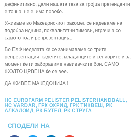
дефинитивно, дали нашата теза за тројца претенденти
е точна, не е, има повеќе.
Уживаме во Македонскиот ракомет, се надеваме на
подобра иднина, поквалитетни тимови, играчи а со
самото тоа и репрезентација.
Во ЕХФ неделата ќе се занимаваме со трите
репрезентации, кадетите, младинците и сениорите и за
момент ќе ги заборавиме навивачките бои. САМО
ЖОЛТО ЦРВЕНА ќе се вее.
ДА ЖИВЕЕ МАКЕДОНИЈА !
HC EUROFARM PELISTER PELISTERHANDBALL
,
HC VARDAR
,
ГРК ОХРИД
,
ГРК ТИКВЕШ
,
РК
АЛКАЛОИД
,
РК БУТЕЛ
,
РК СТРУГА
СПОДЕЛИ НА