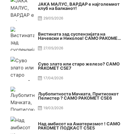
ЈАКА МАЛУС, ВАРДАР е најголемиот
клуб на Балканот!
29/05/2026
Вистината зад суспензијата на
Начевски и Николов! САМО РАКОМЕТ
С5Е8
27/05/2026
Суво злато или старо железо? САМО
РАКОМЕТ С5Е7
17/04/2026
Љубопитноста Мачката, Притисокот
Пелистер ? САМО РАКОМЕТ С5Е6
19/03/2026
Над амбисот на Аматеризмот ! САМО
РАКОМЕТ ПОДКАСТ С5E5