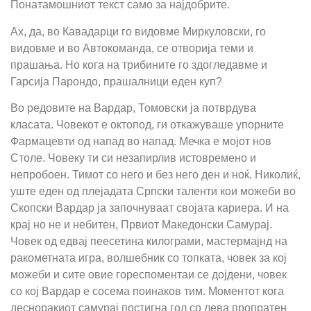
Понатамошниот текст само за најдобрите.
Ах, да, во Кавадарци го видовме Миркуловски, го
видовме и во Автокоманда, се отворија теми и
прашања. Но кога на трибините го здогледавме и
Гарсија Парондо, прашалници еден куп?
Во редовите на Вардар, Томовски ја потврдува
класата. Човекот е октопод, ги откажуваше упорните
Фармацевти од напад во напад. Мечка е мојот нов
Столе. Човеку ти си незапирлив истовремено и
непробоен. Тимот со него и без него ден и ноќ. Николиќ,
уште еден од плејадата Српски таленти кои можеби во
Скопски Вардар ја започнуваат својата кариера. И на
крај но не и небитен, Првиот Македонски Самурај.
Човек од едвај пеесетина килограми, мастермајнд на
ракометната игра, волшебник со топката, човек за кој
можеби и сите овие гореспоментаи се дојдени, човек
со кој Вардар е сосема поинаков тим. Моментот кога
десноракиот самурај постигна гол со лева пропратен