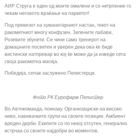
АИР Струга е еден од моите омилени и со нетрпение го
чекам неговото враќање на паркетот!
Под превезот на хуманитарниот настан, текот на
ракометниот многу конфузен. Зелените лабави,
Розевите збунети. Се чини само тренерот на
домашните посветен и уверен дека ова ќе биде
вистински натпревар во кој ќе може да ја изведе сета
своја ракометна магија.
Победија, сепак заслужено Пелистерци.
Фото РК Еурофарм Пелистер
Во Автокоманда, поинаку. Организациски на високо
ниво, навивачките групи на своите позиции. Амбиент
вреден дерби. Екипите со по некој отсутен, генерално
истрчаа со своите најдобри во моментов.