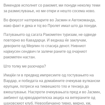
Викендов исполнет со ракомет, ми понуди неколку теми
за размислување, но ми откри и нешто сосема ново.
Во фокусот натпреварите во Јасмин и Автокоманда,
иако факт е дека и тој во Пролет имал што да понуди.
Патувањето од сагата Ракометен туризам, не одведе
повторно во Кавадарци. И веднаш ќе заклучам,
девојките од Мерлин го спасија денот. Нивниот
највкусен сендвич ги залечи раните од очајниот
ракометен настан.
Што толку ме разочара?
Имајќи ги в предвид импресиите од гостувањето на
Вардар, и победата на домаќините очекував вулкански
ерупции, потреси на тиквешкото тло и тензија до
вжештување. Наспроти очекувањата пред и во Јасмин,
амбиент од крводарителска акција на ветераните од
шаховскиот клуб. Невообичаено тивко, мирно, хм,