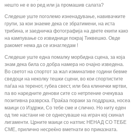
нешто не е во ред или ја промашив салата?
Следеше уште поголемо изненадување, навивачките
групи, за кои знаеме дека се збратимени, на иста
трибина, и заедничка фотографија на двете екипи како
на кампување со извидници покрај Тиквешко. Овде
ракомет нема да се изнагледам !
Следеше уште една помалку морбидна сцена, за која
знам дека била со добра намера но очајно изведена.
Во светот на спортот за жал изминативе години бевме
сведоци на неколку тешки сцени, во кои спортистите
паѓаа на теренот, губеа свест, или беа клинички мртви,
па во наредните денови сите со нетрпение очекуваа
позитивна разврска. Праќаа пораки за поддршка, носеа
маици со Издржи, Со тебе сме и слично. Но ниту еден
од тие настани не се однесуваше на играч кој скинал
лигаменти. Црните маици со натпис НЕНАД СО ТЕБЕ
СМЕ, прилично несреќно вметнати во приказната.