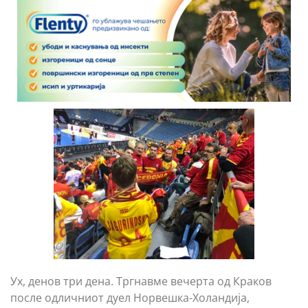
Ух, денов три дена. Тргнавме вечерта од Краков
после одличниот дуел Норвешка-Холандија,