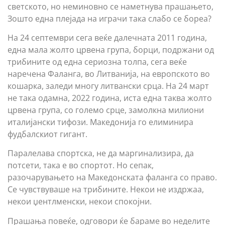
светското, но неминовно се наметнува прашањето,
Зошто една плејада на играчи така слабо се бореа?
На 24 септември сега веќе далечната 2011 година,
една мала жолто црвена група, борци, подржани од
трибините од една сериозна толпа, сега веќе
наречена Фаланга, во Литванија, на европското во
кошарка, заледи многу литвански срца. На 24 март
не така одамна, 2022 година, иста една таква жолто
црвена група, со големо срце, замолкна милиони
италијански тифози. Македонија го елиминира
фудбалскиот гигант.
Паралелава спортска, не да маргинализира, да
потсети, така е во спортот. Но сепак,
разочарувањето на Македонската фаланга со право.
Се чувствуваше на трибините. Некои не издржаа,
некои џентлменски, некои спокојни.
Прашања повеќе, одговори ќе бараме во неделите