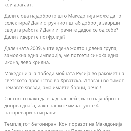
кои доаѓаат.
Дали е ова најдоброто што Македонија може да го
селектира? Дали стручниот штаб добро ја заврши
својата работа ? Дали играчите дадоа се од себе?
Дали лидерите потфрлија?
Далечната 2009, уште едена жолто црвена група,
замолкна една империја, ме потсети синоќа една
икона, лево крилна.
Македонија ја победи моќната Русија во ракомет на
светското првенство во Хрватска. И тогаш во тимот
немавте ѕвезди, ама имавте борци, рече !
Светското како да е зад нас веќе, иако најдоброто
допрва доаѓа, иако нашите имаат уште 4
натпревари за играње.
Темплејтот бетониран, Кон поразот на Македонија
од Аргентина, во пресрет на Президент Купот