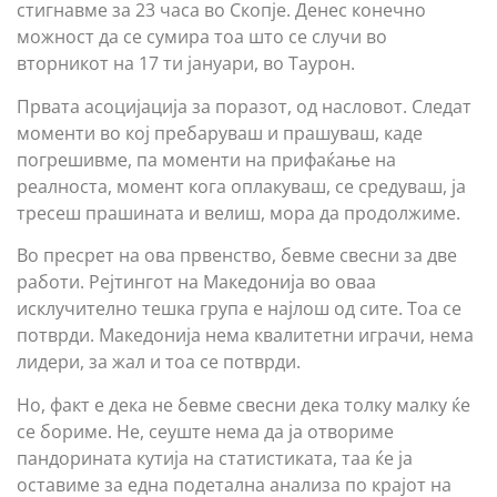
стигнавме за 23 часа во Скопје. Денес конечно
можност да се сумира тоа што се случи во
вторникот на 17 ти јануари, во Таурон.
Првата асоцијација за поразот, од насловот. Следат
моменти во кој пребаруваш и прашуваш, каде
погрешивме, па моменти на прифаќање на
реалноста, момент кога оплакуваш, се средуваш, ја
тресеш прашината и велиш, мора да продолжиме.
Во пресрет на ова првенство, бевме свесни за две
работи. Рејтингот на Македонија во оваа
исклучително тешка група е најлош од сите. Тоа се
потврди. Македонија нема квалитетни играчи, нема
лидери, за жал и тоа се потврди.
Но, факт е дека не бевме свесни дека толку малку ќе
се бориме. Не, сеуште нема да ја отвориме
пандорината кутија на статистиката, таа ќе ја
оставиме за една подетална анализа по крајот на