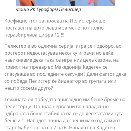
Фото РК Еурофарм Пелистер
Коефициентот за победа на Пелистер беше
поставен на вртоглава и за мене потполно
неразбирлива цифра 12 !!!
Пелистер е во одлична серија, игра се подобро, во
ростерот недостасуваа неколку играчи но веќе
навикнавме дека така се игра низ цела сезона, на
првиот натпревар во Македонија Кадетен се
спасуваше во последните секунди ! Дали фактот дека
со победа Пелистер ќе биде втор во групата или
нешто сосема друго?
Тежината од победата очигледно им беше бреме на
пелистерци. Почнаа нервозни во нападот но
одбраната беше стабилна па се до десетата минута
беше 2:1. Нападот почна да греши иако од самиот
старт Бабиќ тргна со 7 на 6. Нападот на Кадетен