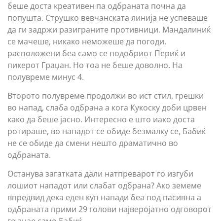
беше доста креативен па одбраната почна да
попушта. Струшко вевчанската линија не успеваше
да ги задржи разиграните противници. Мандалиниќ
се мачеше, никако неможеше да погоди,
расположени беа само се подобриот Периќ и
пикерот Граџан. Но тоа не беше доволно. На
полувреме минус 4.
Второто полувреме продолжи во ист стил, грешки
во напад, слаба одбрана а кога Кукоску доби црвен
како да беше јасно. Интересно е што иако доста
ротираше, во нападот се обиде безмалку се, Бабиќ
не се обиде да смени нешто драматично во
одбраната.
Останува загатката дали натпреварот го изгуби
лошиот нападот или слабат одбрана? Ако земеме
впредвид дека еден куп напади беа под пасивна а
одбраната прими 29 голови најверојатно одговорот