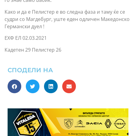
го знае само Бабиќ.
Како и да е Пелистер е во следна фаза и таму ќе се
судри со Магдебург, уште еден одличен Македонско
Германски дуел !
ЕХФ ЕЛ 02.03.2021
Кадетен 29 Пелистер 26
СПОДЕЛИ НА