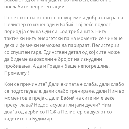
послабите репрезентации.
Почетокот на второто полувреме и добрата игра на
Пелистер го изненади и Бабиќ. Тој веќе подолг
период ја слуша Оди си …од трибините. Ниту
тактички ниту енергетски па на моменти се чинеше
дека и физички неможеа да парираат. Пелистерци
со спуштен гард. Единствен детал од кој сите може
да бидеме задоволни е бројот на изнудени
пробивања. А да и Граџан беше непогрешлив.
Премалку !
Кои се причините? Дали екипата е слаба, дали слабо
се подготвувале, дали слабо тренирале, дали Ним во
моментов е прејак, дали Бабиќ на сите им е веќе
преку глава? Недостасуваат ли јаки дуели? Ним
доаѓа од дерби со ПСЖ а Пелистер од дуелот со
кадетите на Будимир.