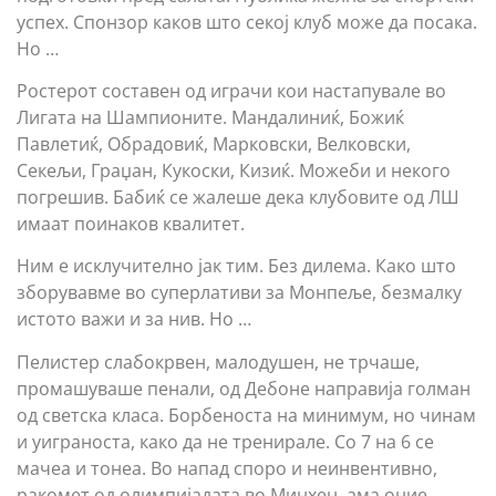
успех. Спонзор каков што секој клуб може да посака.
Но …
Ростерот составен од играчи кои настапувале во
Лигата на Шампионите. Мандалиниќ, Божиќ
Павлетиќ, Обрадовиќ, Марковски, Велковски,
Секељи, Граџан, Кукоски, Кизиќ. Можеби и некого
погрешив. Бабиќ се жалеше дека клубовите од ЛШ
имаат поинаков квалитет.
Ним е исклучително јак тим. Без дилема. Како што
зборувавме во суперлативи за Монпеље, безмалку
истото важи и за нив. Но …
Пелистер слабокрвен, малодушен, не трчаше,
промашуваше пенали, од Дебоне направија голман
од светска класа. Борбеноста на минимум, но чинам
и уиграноста, како да не тренирале. Со 7 на 6 се
мачеа и тонеа. Во напад споро и неинвентивно,
ракомет од олимпијадата во Минхен, ама оние