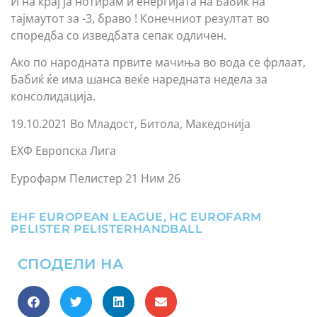
И на крај ја нотирам и енергијата на Бабиќ на
тајмаутот за -3, браво ! Конечниот резултат во
споредба со изведбата сепак одличен.
Ако по народната првите мачиња во вода се фрлаат,
Бабиќ ќе има шанса веќе наредната недела за
консолидација.
19.10.2021 Во Младост, Битола, Македонија
ЕХФ Европска Лига
Еурофарм Пелистер 21 Ним 26
EHF EUROPEAN LEAGUE
,
HC EUROFARM
PELISTER PELISTERHANDBALL
СПОДЕЛИ НА