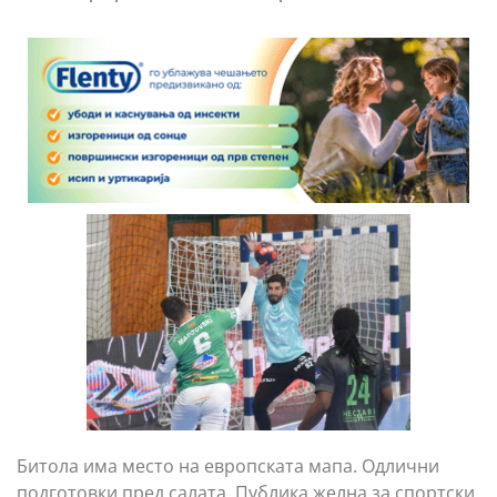
Битола има место на европската мапа. Одлични
подготовки пред салата. Публика желна за спортски