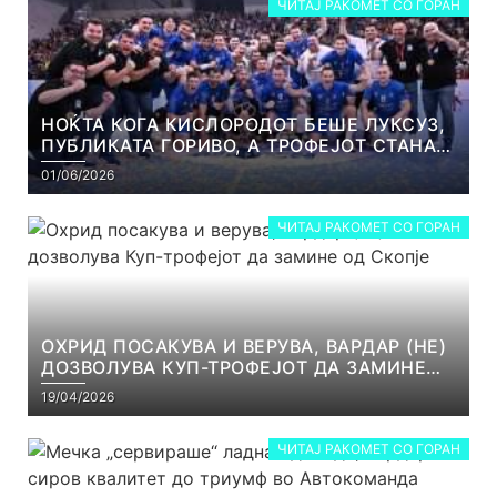
ЧИТАЈ РАКОМЕТ СО ГОРАН
НОЌТА КОГА КИСЛОРОДОТ БЕШЕ ЛУКСУЗ,
ПУБЛИКАТА ГОРИВО, А ТРОФЕЈОТ СТАНА
РЕАЛНОСТ
01/06/2026
ЧИТАЈ РАКОМЕТ СО ГОРАН
ОХРИД ПОСАКУВА И ВЕРУВА, ВАРДАР (НЕ)
ДОЗВОЛУВА КУП-ТРОФЕЈОТ ДА ЗАМИНЕ
ОД СКОПЈЕ
19/04/2026
ЧИТАЈ РАКОМЕТ СО ГОРАН