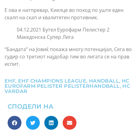
Е ова е натпревар, Киелце во поход по уште еден
скалп на скап и квалитетен противник.
04.12.2021 Бутел Еурофарм Пелистер 2
Македонска Супер Лига
“Бандата” на Јовиќ покажа многу потенцијал, Сега во
судир со третиот најдобар тим во лигата се на прав
испит.
EHF
,
EHF CHAMPIONS LEAGUE
,
HANDBALL
,
HC
EUROFARM PELISTER PELISTERHANDBALL
,
HC
VARDAR
СПОДЕЛИ НА