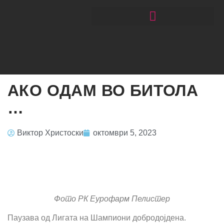
ЧИТАЈ РАКОМЕТ СО ЃОРГОНОСКИ
АКО ОДАМ ВО БИТОЛА
…
Виктор Христоски
октомври 5, 2023
Фото РК Еурофарм Пелистер
Паузава од Лигата на Шампиони добродојдена.