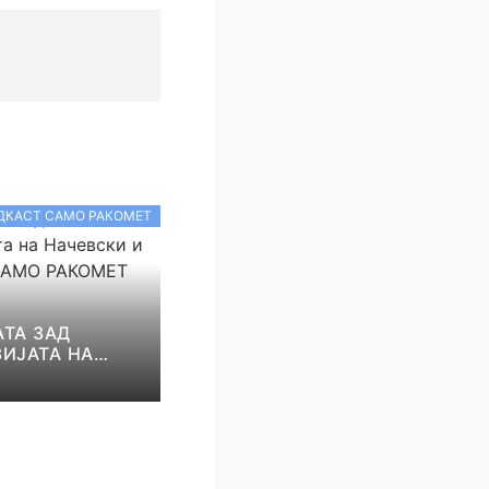
ДКАСТ САМО РАКОМЕТ
ТА ЗАД
ИЈАТА НА
И И НИКОЛОВ!
КОМЕТ С5Е8