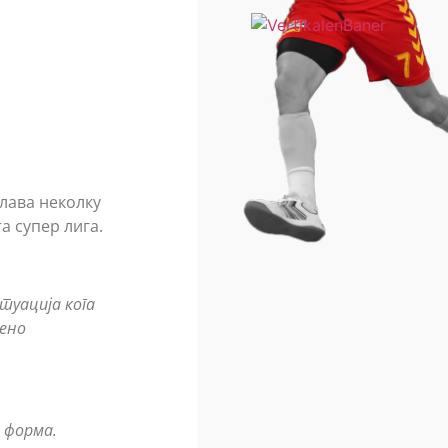
елава неколку
а супер лига.
туација кога
ено
 форма.