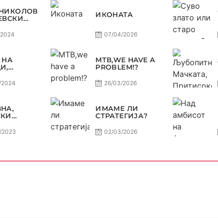
 НИКОЛОВ
ИКОНАТА
ЕВСКИ
ИЛЕ СЕ
МОЖЕ ДА
/2024
07/04/2026
СУДИ?
 НА
МТВ,WE HAVE A
И,
PROBLEM!?
ИТЕ НА
 УШТЕ
/2024
26/03/2026
А
ОВЕРЗА !
НА НА
НА,
ИМАМЕ ЛИ
РАКОМЕТ
СКИ
СТРАТЕГИЈА?
ВДИ СО
 И ЏОЛЕ
/2023
02/03/2026