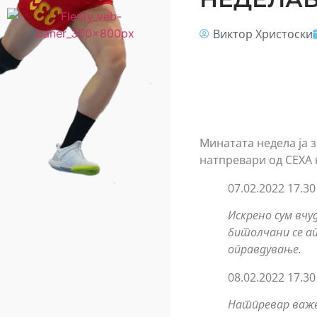
Виктор Христоски
Минатата недела ја з
натпревари од СЕХА 
07.02.2022 17.
Искрено сум вчу
битолчани се а
оправдување.
08.02.2022 17.3
Натпревар важен