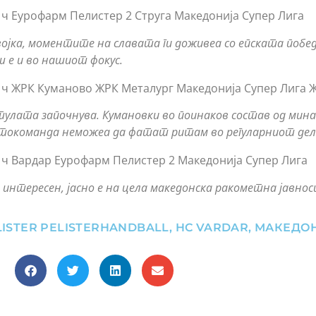
0 ч Еурофарм Пелистер 2 Струга Македонија Супер Лига
ојка, моментите на славата ги доживеа со епската побе
 е и во нашиот фокус.
00 ч ЖРК Куманово ЖРК Металург Македонија Супер Лига 
улата започнува. Кумановки во поинаков состав од мина
втокоманда неможеа да фатат ритам во регуларниот дел
0 ч Вардар Еурофарм Пелистер 2 Македонија Супер Лига
 е интересен, јасно е на цела македонска ракометна јавнос
ISTER PELISTERHANDBALL
,
HC VARDAR
,
МАКЕДО