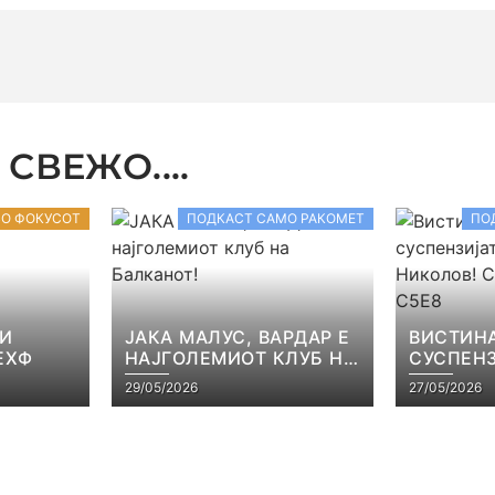
СВЕЖО....
ВО ФОКУСОТ
ПОДКАСТ САМО РАКОМЕТ
ПО
 И
ЈАКА МАЛУС, ВАРДАР Е
ВИСТИНА
ЕХФ
НАЈГОЛЕМИОТ КЛУБ НА
СУСПЕНЗ
БАЛКАНОТ!
НАЧЕВСК
29/05/2026
27/05/2026
САМО РА