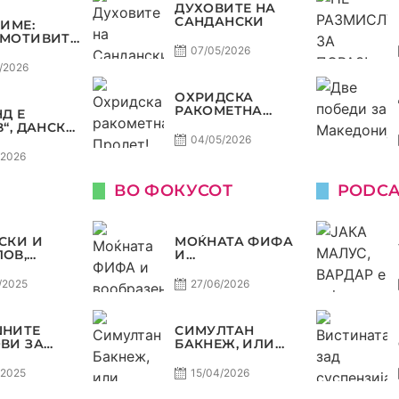
В
ДУХОВИТЕ НА
ТЕТ ДО
САНДАНСКИ
ЗИМЕ:
Ф ВО
МОТИВИТЕ“
КОМАНДА
Л И
07/05/2026
НИЈА,
/2026
ОТ ДАГУР
ЕДОНСКАТА
ОХРИДСКА
СТ
РАКОМЕТНА
Д Е
ПРОЛЕТ!
В“, ДАНСКА
НА,
04/05/2026
НИЈА И
/2026
СКА СЕ
 АМА НЕ СЕ
ВО ФОКУСОТ
PODCA
СКИ И
МОЌНАТА ФИФА
ОВ,
И
ВИТЕ
ВООБРАЗЕНАТА
ДА
ЕХФ
/2025
27/06/2026
АТ НА
ТИНГОТ,
РАКОМЕТ
ШНИТЕ
СИМУЛТАН
ПАСИВНА
ВИ ЗА
БАКНЕЖ, ИЛИ
ЕТНАТА
ЗОШТО
А 24/25 СО
ПОСТОЈАНО СЕ
/2025
15/04/2026
И СЛАВЕ
СЛУША ЕХФ
РАКОМЕТ
МАФИА?