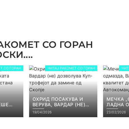
АКОМЕТ СО ГОРАН
КИ....
Т СО ГОРАН
ЧИТАЈ РАКОМЕТ СО ГОРАН
ЧИТ
ОХРИД ПОСАКУВА И
МЕЧКА „
ЕШЕ
ВЕРУВА, ВАРДАР (НЕ)
ЛАДНА 
КАТА
ДОЗВОЛУВА КУП-
ВАРДАР 
19/04/2026
23/02/2026
ЕЈОТ
ТРОФЕЈОТ ДА ЗАМИНЕ
КВАЛИТЕ
СТ
ОД СКОПЈЕ
ВО АВТ