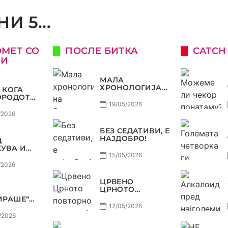
И 5...
ОМЕТ СО
ПОСЛЕ БИТКА
CATCH
КИ
МАЛА
ХРОНОЛОГИЈА
 КОГА
НА БАРАЖИТЕ
ОРОДОТ
ЗА СВЕТСКО
ЛУКСУЗ,
19/05/2026
КАТА
/2026
О, А
ЈОТ
БЕЗ СЕДАТИВИ, Е
НАЈДОБРО!
Д
ОСТ
УВА И
А, ВАРДАР
15/05/2026
ДОЗВОЛУВА
/2026
РОФЕЈОТ
МИНЕ ОД
ЦРВЕНО
Е
ЦРНОТО
ПОВТОРНО ВО
ИРАШЕ“
МОДА!
А
12/05/2026
ДА,
/2026
Р НА