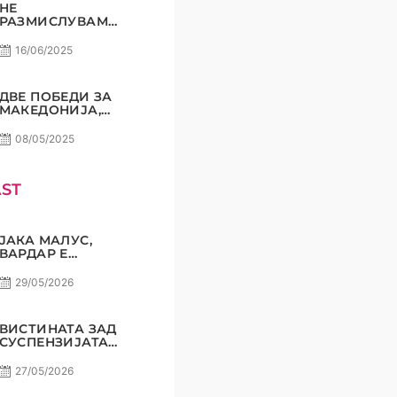
НЕ
РАЗМИСЛУВАМЕ
ЗА ПОРАЗ! РАДЕ
СТОЈАНОВИЌ
16/06/2025
ДВЕ ПОБЕДИ ЗА
МАКЕДОНИЈА,
СОМНЕЖ НЕ
СМЕЕ ДА ИМА!
08/05/2025
ST
ЈАКА МАЛУС,
ВАРДАР Е
НАЈГОЛЕМИОТ
КЛУБ НА
29/05/2026
БАЛКАНОТ!
ВИСТИНАТА ЗАД
СУСПЕНЗИЈАТА
НА НАЧЕВСКИ И
НИКОЛОВ! САМО
27/05/2026
РАКОМЕТ С5Е8