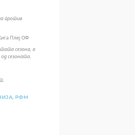
да против
Жига Плеј ОФ
тата сезона, а
 од сезоната.
т.
НИЈА
,
РФМ