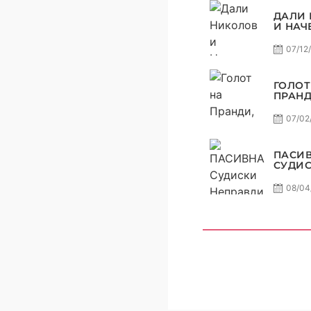
С4Е11
ДАЛИ
И НАЧ
ОДСУД
ШТО 
07/12
СЕ ОД
ГОЛОТ
ПРАНД
ЧЕКОР
ЏИМ И
07/02
НЕКОЈ
КОНТР
ПАСИВ
ПАСИВ
САМО 
СУДИ
НЕПРА
СЛАВЕ
08/04