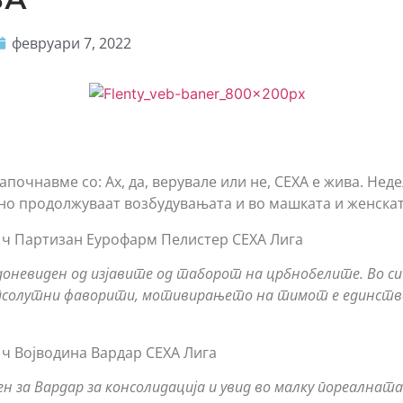
февруари 7, 2022
апочнавме со: Ах, да, верувале или не, СЕХА е жива. Нед
но продолжуваат возбудувањата и во машката и женскат
30 ч Партизан Еурофарм Пелистер СЕХА Лига
доневиден од изјавите од таборот на црбнобелите. Во си
псолутни фаворити, мотивирањето на тимот е единств
0 ч Војводина Вардар СЕХА Лига
 за Вардар за консолидација и увид во малку пореалната