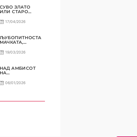
СУВО ЗЛАТО
ИЛИ СТАРО
ЖЕЛЕЗО? САМО
РАКОМЕТ С5Е7
17/04/2026
ЉУБОПИТНОСТА
МАЧКАТА,
ПРИТИСОКОТ
ПЕЛИСТЕР ?
19/03/2026
САМО РАКОМЕТ
С5Е6
НАД АМБИСОТ
НА
АМАТЕРИЗМОТ !
САМО РАКОМЕТ
06/01/2026
ПОДКАСТ С5E5