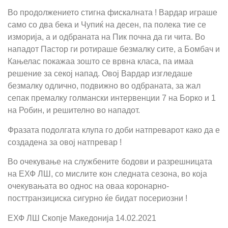
Во продолжението стигна фискалната ! Вардар играше
само со два бека и Чупиќ на десен, па полека тие се
изморија, а и одбраната на Пик почна да ги чита. Во
нападот Пастор ги ротираше безмалку сите, а Бомбач и
Кањелас покажаа зошто се врвна класа, па имаа
решение за секој напад. Овој Вардар изгледаше
безмалку одлично, подвижно во одбраната, за жал
сепак премалку голмански интервенции 7 на Борко и 1
на Робин, и решително во нападот.
Фразата подолгата клупа го доби натпреварот како да е
создадена за овој натпревар !
Во очекување на службените бодови и разрешницата
на ЕХФ ЛШ, со мислите кон следната сезона, во која
очекувањата во однос на оваа коронарно-
посттранзициска сигурно ќе бидат посериозни !
ЕХФ ЛШ Скопје Македонија 14.02.2021