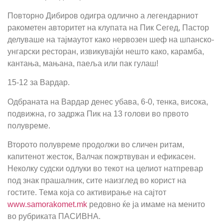
Повторно Дибиров одигра одлично а легендарниот
ракометен авторитет на клупата на Пик Сегед, Пастор
делуваше на тајмаутот како нервозен шеф на шпанско-
унгарски ресторан, извикувајќи нешто како, карамба,
кантања, мањана, паеља или пак гулаш!
15-12 за Вардар.
Одбраната на Вардар денес убава, 6-0, тенка, висока,
подвижна, го задржа Пик на 13 голови во првото
полувреме.
Второто полувреме продолжи во сличен ритам,
капитенот жесток, Валчак пожртвуван и ефикасен.
Неколку судски одлуки во текот на целиот натпревар
под знак прашалник, сите наизглед во корист на
гостите. Тема која со активирање на сајтот
www.samorakomet.mk
редовно ќе ја имаме на менито
во рубриката ПАСИВНА.