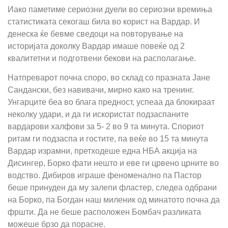
Иако паметиме сериозни дуели во сериозни времиња
статистиката секогаш била во корист на Вардар. И
денеска ќе бевме сведоци на повторување на
историјата доколку Вардар имаше повеќе од 2
квалитетни и подготвени бекови на располагање.
Натпреварот почна споро, во склад со празната Јане
Сандански, без навивачи, мирно како на тренинг.
Унгарците беа во блага предност, успеаа да блокираат
неколку удари, и да ги искористат подзаспаните
вардарови халфови за 5- 2 во 9 та минута. Спориот
ритам ги подзаспа и гостите, па веќе во 15 та минута
Вардар израмни, претходеше една НБА акција на
Дисингер, Борко фати нешто и еве ги црвено црните во
водство. Дибиров играше феноменално па Пастор
беше принуден да му залепи фластер, следеа одбрани
на Борко, па Богдан наш миленик од минатото почна да
фршти. Да не беше расположен Бомбач разликата
можеше брзо да порасне.