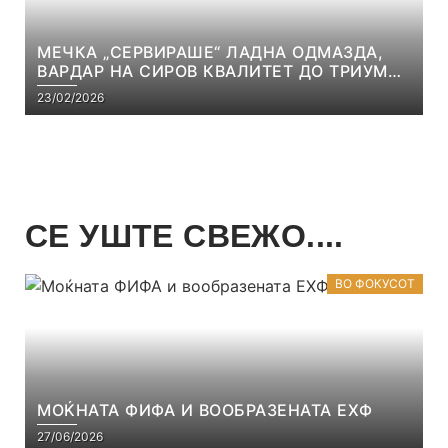
МЕЧКА „СЕРВИРАШЕ“ ЛАДНА ОДМАЗДА,
ВАРДАР НА СИРОВ КВАЛИТЕТ ДО ТРИУМФ
ВО АВТОКОМАНДА
23/02/2026
СЕ УШТЕ СВЕЖО....
ВО ФОКУСОТ
МОЌНАТА ФИФА И ВООБРАЗЕНАТА ЕХФ
27/06/2026