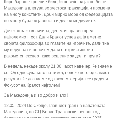
Кире бараше трпение бидејќи повеќе од јасно беше
Македонија влегува во жестока транзиција и промена
на многу константи. Доби мирно море од федерацијата
но многу бура од јавноста и дел од медиумите.
Дочекан како величина, денес исправен пред
најголемиот тест. Дали Кралот успеа да ја вметне
својата филозофија во главите на играчите, дали тие
му веруваат и впрочем дали е тој вистинскиот
ракометен експерт како решение за долги пруги?
В недела, некаде околу 21,00 часот навечер, ќе знаеме
се. Од однесувањето на тимот, повеќе него од самиот
резултат, ќе дознаеме од каков материјал се градени.
Фокусот на Кралот најголем!
За Македонија и во добро и зло !
12.05. 2024 Во Скопје, главниот град на напатената
Македонија, во СЦ Борис Трајковски, реванш од