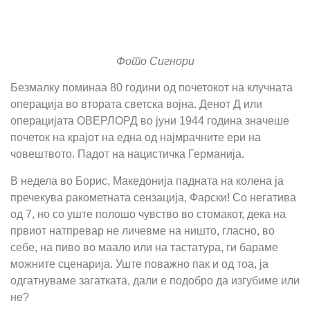
Фото Сигнори
Безмалку поминаа 80 години од почетокот на клучната
операција во втората светска војна. Денот Д или
операцијата ОВЕРЛОРД во јуни 1944 година значеше
почеток на крајот на една од најмрачните ери на
човештвото. Падот на нацистичка Германија.
В недела во Борис, Македонија падната на колена ја
пречекува ракометната сензација, Фарски! Со негатива
од 7, но со уште полошо чувство во стомакот, дека на
првиот натпревар не личевме на ништо, гласно, во
себе, на пиво во маало или на тастатура, ги бараме
можните сценарија. Уште поважно пак и од тоа, ја
одгатнуваме загатката, дали е подобро да изгубиме или
не?