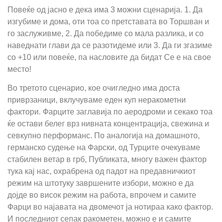
Повеќе од јасно е дека има 3 можни сценарија. 1. Да
изгубиме и дома, оти тоа со претставата во Торшван и
го заслуживме, 2. Да победиме со мала разлика, и со
наведнати глави да се разотидеме или 3. Да ги згазиме
со +10 или повеќе, па насловите да бидат Се е на свое
место!
Во третото сценарио, кое очигледно има доста
приврзаници, вклучуваме еден куп неракометни
фактори. Фарците заглавија по аеродроми и секако тоа
ќе остави белег врз нивната концентрација, свежина и
севкупно перформанс. По аналогија на домашното,
германско судење на Фарски, од Турците очекуваме
стабилен ветар в грб, Публиката, многу важен фактор
тука кај нас, охрабрена од падот на предавничкиот
режим на штотуку завршените избори, можно е да
дојде во висок режим на работа, впрочем и самите
Фарци во најавата на двомечот ја нотираа како фактор.
И последниот сепак ракометен, можно е и самите