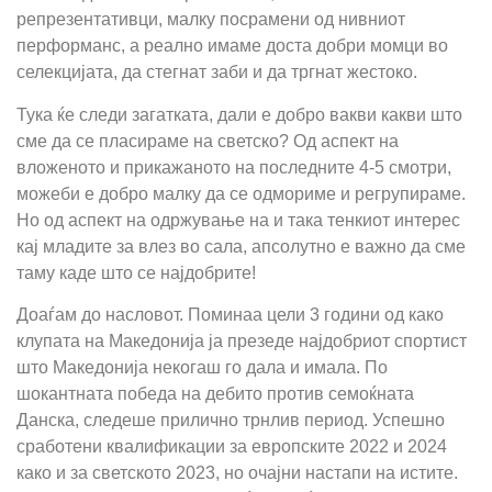
репрезентативци, малку посрамени од нивниот
перформанс, а реално имаме доста добри момци во
селекцијата, да стегнат заби и да тргнат жестоко.
Тука ќе следи загатката, дали е добро вакви какви што
сме да се пласираме на светско? Од аспект на
вложеното и прикажаното на последните 4-5 смотри,
можеби е добро малку да се одмориме и регрупираме.
Но од аспект на одржување на и така тенкиот интерес
кај младите за влез во сала, апсолутно е важно да сме
таму каде што се најдобрите!
Доаѓам до насловот. Поминаа цели 3 години од како
клупата на Македонија ја презеде најдобриот спортист
што Македонија некогаш го дала и имала. По
шокантната победа на дебито против семоќната
Данска, следеше прилично трнлив период. Успешно
сработени квалификации за европските 2022 и 2024
како и за светското 2023, но очајни настапи на истите.