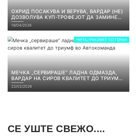
ОХРИД ПОСАКУВА И ВЕРУВА, ВАРДАР (НЕ)
ДОЗВОЛУВА КУП-ТРОФЕЈОТ ДА ЗАМИНЕ
ОД СКОПЈЕ
19/04/2026
ЧИТАЈ РАКОМЕТ СО ГОРАН
МЕЧКА „СЕРВИРАШЕ“ ЛАДНА ОДМАЗДА,
ВАРДАР НА СИРОВ КВАЛИТЕТ ДО ТРИУМФ
ВО АВТОКОМАНДА
23/02/2026
СЕ УШТЕ СВЕЖО....