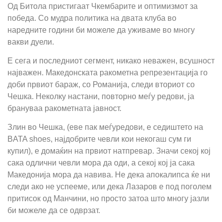
Од Битола пристигаат Чкембарите и оптимизмот за
победа. Со мудра политика на двата клуба во
наредните години би можеле да уживаме во многу
вакви дуели.
Е сега и последниот сегмент, никако неважен, всушност
најважен. Македонската ракометна репрезентација го
доби првиот бараж, со Романија, следи вториот со
Чешка. Неколку настани, повторно меѓу редови, ја
брануваа ракометната јавност.
Злин во Чешка, (еве пак меѓуредови, е седиштето на
BATA shoes, најдобрите чевли кои некогаш сум ги
купил), е домаќин на првиот натпревар. Значи секој кој
сака одлични чевли мора да оди, а секој кој ја сака
Македонија мора да навива. Не дека апокалипса ќе ни
следи ако не успееме, или дека Лазаров е под поголем
притисок од Манчини, но просто затоа што многу јазли
би можеле да се одврзат.