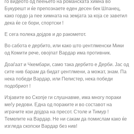
го видеото од пеењето на романската химна во
Букурешт и ќе препознаете еден десен бек Шпанец,
како гордо ја пее химната на земјата за која се заветил
дека ќе се бори, спортски !
Е сега полека дојдов и до ракометот.
Во сабота е дербито, или како што џентлменски Мики
од Комити рече, овојпат Вардар има противник.
Доаѓаат и Чкембари, само така дербито е Дерби. Јас од
сите нив барам да бидат џентлмени, а можат, знам. Па
нека победи Вардар, или Пелистер, нека победи
подобриот !
Изјавите во Скопје ги слушнавме, има многу пораки
меѓу редови. Една од пораките и во составот на
играчите кои дојдоа на пресот. Столе и Тимур !
Темелите на Вардар. Не ни сакам да помислам како ќе
изгледа скопски Вардар без нив!