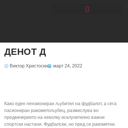
ЧИТАЈ РАКОМЕТ СО ЃОРГОНОСКИ
ДЕНОТ Д
Виктор Христоски
март 24, 2022
Како еден пензиониран љубител на фудбалот, а сега
пасиониран ракометољубец, размислува во
предвечерието на неколку исклучително важни
спортски настани. Фудбалски, но пред се ракометни.