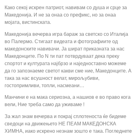
Како секој искрен патриот, навивам со душа и срце за
Македонија. И не за онаа со префикс, но за онаа
мојата, вистинската.
Македонија вечерва игра бараж за светско со Италија
во Палермо. Стигаат видеата и фотографиите од
македонските навивачи. Ја шират приказната за нас
Македонците. По N ти пат потврдуваат дека преку
спортот и културата најбрзо и наједноставно можеме
да го запознаеме светот какви сме ние, Македонците. А
така за нас всушност велат, мирољубиви,
гостопримливи, топли, насмеани…
Манчини е на мака сериозна, а нашиов е во право кога
вели, Ние треба само да уживаме !
За жал знам вечерва и покрај сплотеноста ќе бидеме
сведоци на движењето НЕ ПЕАМ МАКЕДОНСКА
ХИМНА, иако искрено незнам зошто е така. Погледнете