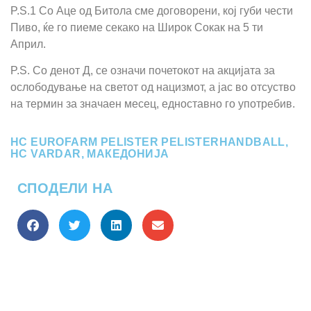
P.S.1 Со Аце од Битола сме договорени, кој губи чести
Пиво, ќе го пиеме секако на Широк Сокак на 5 ти
Април.
P.S. Со денот Д, се означи почетокот на акцијата за
ослободување на светот од нацизмот, a јас во отсуство
на термин за значаен месец, едноставно го употребив.
HC EUROFARM PELISTER PELISTERHANDBALL
,
HC VARDAR
,
МАКЕДОНИЈА
СПОДЕЛИ НА