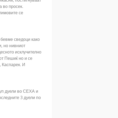
икасни, постигнуваат
а во просек.
 тимовите се
е бевме сведоци како
, но нивниот
десното исклучително
от Пешиќ но и се
 Каспарек. И
уп дуели во СЕХА и
оследните 3 дуели по