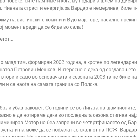
ра повеќе, сите памтиме и кога му подарија шлем на Дибиро
 Нивната страст и енергија за Вардар е немерлива, биле т
токму на вистинските комити и Вујо мајсторе, насилно прекин
вој момент вреди да се биде во сала !
метот…
о млад тим, формиран 2002 година, а крстен по легендарни
натол Петрович Мешков. Интересно е дека од создавањето 
е втори и само во основачката и сезоната 2003 та не биле на
ли и се наоѓа на самата граница со Полска.
рз и убав ракомет. Со години се во Лигата на шампионите, 
ажно е да нотираме дека во последната сезона стигнаа нај
иминираа Мотор но беа запрени во четвртфиналето од Бар
зултати па може да се пофалат со скалпот на ПСЖ, Вардар