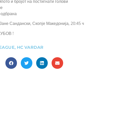
пото и бројот на постигнати голови
бе
 одбрана
Јане Сандански, Скопје Македонија, 20:45 ч
УБОВ !
LEAGUE
,
HC VARDAR