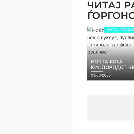
ЧИТАЈ Р
ЃОРГОНОС
ЧИТАЈ РАКОМЕ
НОЌТА КОГА
КИСЛОРОДОТ Б
ЛУКСУЗ, ПУБЛИ
01/06/2026
ГОРИВО, А ТРОФ
СТАНА РЕАЛНО