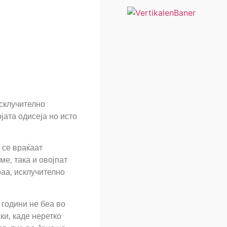
исклучително
јата одисеја но исто
 се враќаат
е, така и овојпат
раа, исклучително
 години не беа во
ки, каде неретко