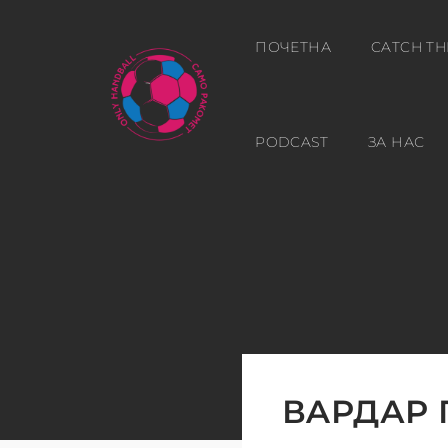
ПОЧЕТНА
CATCH TH
PODCAST
ЗА НАС
ВAРДАР 