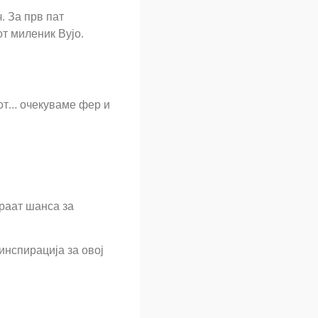
. За прв пат
от миленик Вујо.
рот… очекуваме фер и
раат шанса за
инспирација за овој