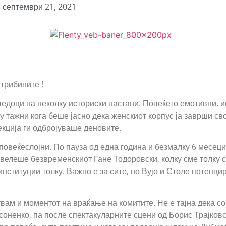
септември 21, 2021
трибините !
ведоци на неколку историски настани. Повеќето емотивни, 
у тажни кога беше јасно дека женскиот корпус ја заврши сво
екција ги одбројуваше деновите.
повеќеслојни. По пауза од една година и безмалку 6 месеци
велеше безвременскиот Гане Тодоровски, колку сме толку см
институции толку. Важно е за сите, но Вујо и Столе потенци
вам и моментот на враќање на комитите. Не e тајна дека со
оненко, па после спектакуларните сцени од Борис Трајковс