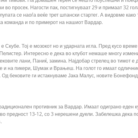
лни тимови. На домашен терен се нешто поуспешни и поеф
ви во просек. Нагости пак, постигнуваат 29 и примаат 32 гол
лупата се наоѓа веќе трет шпански стартег. А видовме како
а команда и по примерот на нашиот Вардар.
 е Скубе. Тој е мозокот но и ударната игла. Пред кусо врем
Пелистер. Интересно е дека во клубот немаше многу измени
ековите лани, Паниќ, замина. Најдобар стрелец во тимот е 
се и на пикери, Шумак и Врањеш. На голот го имаат одлични
 Од бековите ги истакнуваме Јака Малус, новите Бонефонд,
радиционален противник за Вардар. Имаат одиграно еден к
во предност 13-12, со 3 нерешени дуели. Забелешка дека п
.