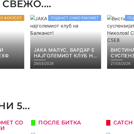
СВЕЖО....
ВО ФОКУСОТ
ПОДКАСТ САМО РАКОМЕТ
ПО
 И
ЈАКА МАЛУС, ВАРДАР Е
ВИСТИНА
ЕХФ
НАЈГОЛЕМИОТ КЛУБ НА
СУСПЕНЗ
БАЛКАНОТ!
НАЧЕВСК
29/05/2026
27/05/2026
САМО РА
И 5...
ОМЕТ СО
ПОСЛЕ БИТКА
CATCH
КИ