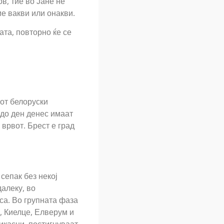
в, тие во Јане не
ие вакви или онакви.
ата, повторно ќе се
от белоруски
до ден денес имаат
 врвот. Брест е град
сепак без некој
далеку, во
са. Во групната фаза
, Киелце, Елверум и