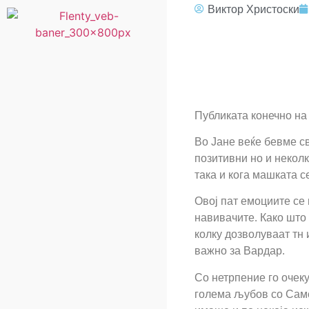
Виктор Христоски
Публиката конечно на 
Во Јане веќе бевме с
позитивни но и неколк
така и кога машката с
Овој пат емоциите се 
навивачите. Како што 
колку дозволуваат тн 
важно за Вардар.
Со нетрпение го очеку
голема љубов со Самс