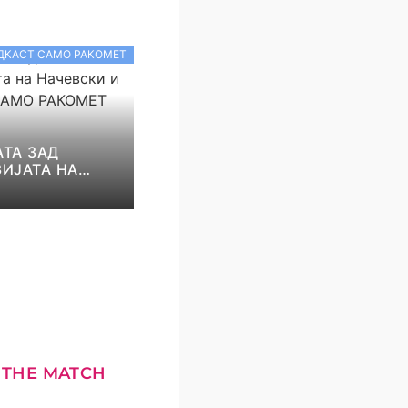
ДКАСТ САМО РАКОМЕТ
ТА ЗАД
ИЈАТА НА
И И НИКОЛОВ!
КОМЕТ С5Е8
 THE MATCH