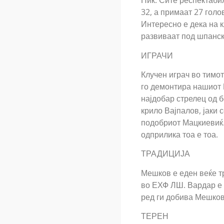
Пик. Сите респектаби
32, а примаат 27 голо
Интересно е дека на к
развиваат под шпанск
ИГРАЧИ
Клучен играч во тимот
го демонтира нашиот 
најдобар стрелец од б
крило Вајпалов, јаки 
подобриот Мацкиевиќ.
одприлика тоа е тоа.
ТРАДИЦИЈА
Мешков е еден веќе т
во ЕХФ ЛШ. Вардар е 
ред ги добива Мешков
ТЕРЕН