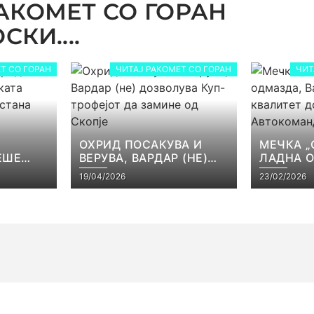
АКОМЕТ СО ГОРАН
КИ....
Т СО ГОРАН
ЧИТАЈ РАКОМЕТ СО ГОРАН
ЧИТ
ОХРИД ПОСАКУВА И
МЕЧКА „
ЕШЕ
ВЕРУВА, ВАРДАР (НЕ)
ЛАДНА 
КАТА
ДОЗВОЛУВА КУП-
ВАРДАР 
19/04/2026
23/02/2026
ЕЈОТ
ТРОФЕЈОТ ДА ЗАМИНЕ
КВАЛИТЕ
СТ
ОД СКОПЈЕ
ВО АВТ