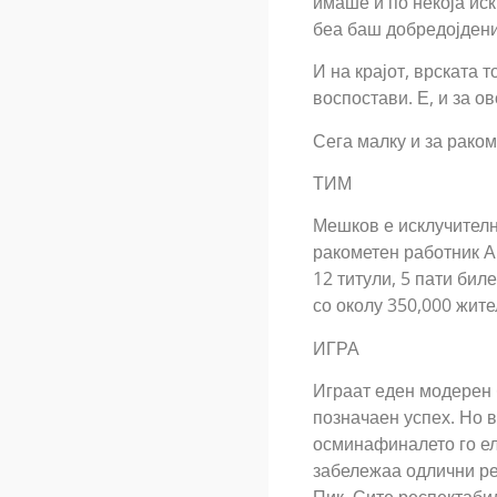
имаше и по некоја иск
беа баш добредојдени.
И на крајот, врската 
воспостави. Е, и за о
Сега малку и за рако
ТИМ
Мешков е исклучителн
ракометен работник А
12 титули, 5 пати бил
со околу 350,000 жите
ИГРА
Играат еден модерен б
позначаен успех. Но в
осминафиналето го ел
забележаа одлични ре