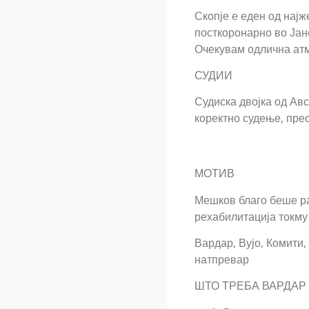
Скопје е еден од најж
посткоронарно во Јане
Очекувам одлична ат
СУДИИ
Судиска двојка од Ав
коректно судење, пре
МОТИВ
Мешков благо беше ра
рехабилитација токму 
Вардар, Вујо, Комити
натпревар
ШТО ТРЕБА ВАРДАР ДА