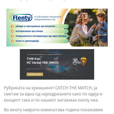
Рубриката на кумашинот CATCH THE MATCH, ја
сметам за една од најиздржаните како по идеја и
концепт така и по нашиот ангажман околу неа.
Во многу наврати изминатава година покажавме