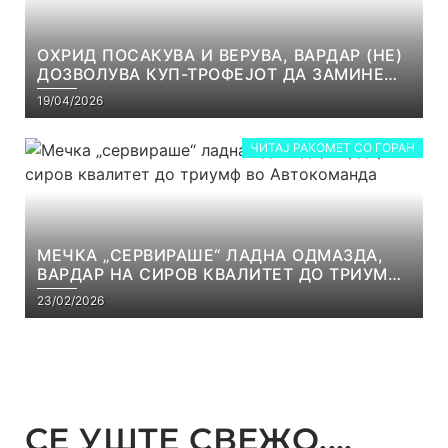
ОХРИД ПОСАКУВА И ВЕРУВА, ВАРДАР (НЕ)
ДОЗВОЛУВА КУП-ТРОФЕЈОТ ДА ЗАМИНЕ
ОД СКОПЈЕ
19/04/2026
ЧИТАЈ РАКОМЕТ СО ГОРАН
МЕЧКА „СЕРВИРАШЕ“ ЛАДНА ОДМАЗДА,
ВАРДАР НА СИРОВ КВАЛИТЕТ ДО ТРИУМФ
ВО АВТОКОМАНДА
23/02/2026
СЕ УШТЕ СВЕЖО....