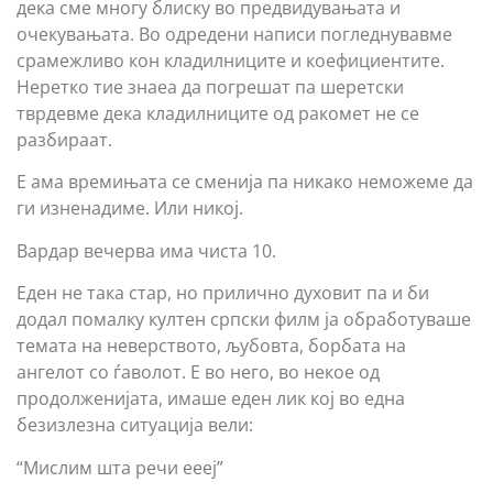
дека сме многу блиску во предвидувањата и
очекувањата. Во одредени написи погледнувавме
срамежливо кон кладилниците и коефициентите.
Неретко тие знаеа да погрешат па шеретски
тврдевме дека кладилниците од ракомет не се
разбираат.
Е ама времињата се сменија па никако неможеме да
ги изненадиме. Или никој.
Вардар вечерва има чиста 10.
Еден не така стар, но прилично духовит па и би
додал помалку култен српски филм ја обработуваше
темата на неверството, љубовта, борбата на
ангелот со ѓаволот. Е во него, во некое од
продолженијата, имаше еден лик кој во една
безизлезна ситуација вели:
“Мислим шта речи еееј”