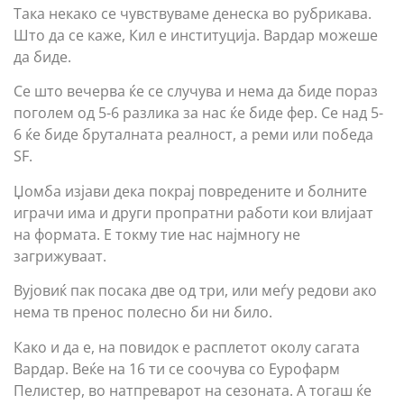
Tака некако се чувствуваме денеска во рубрикава.
Што да се каже, Кил е институција. Вардар можеше
да биде.
Се што вечерва ќе се случува и нема да биде пораз
поголем од 5-6 разлика за нас ќе биде фер. Се над 5-
6 ќе биде бруталната реалност, а реми или победа
SF.
Џомба изјави дека покрај повредените и болните
играчи има и други пропратни работи кои влијаат
на формата. Е токму тие нас најмногу не
загрижуваат.
Вујовиќ пак посака две од три, или меѓу редови ако
нема тв пренос полесно би ни било.
Како и да е, на повидок е расплетот околу сагата
Вардар. Веќе на 16 ти се соочува со Еурофарм
Пелистер, во натпреварот на сезоната. А тогаш ќе