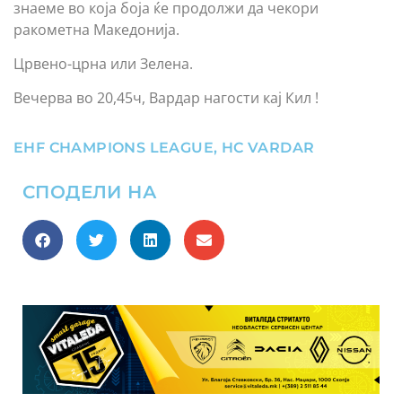
знаеме во која боја ќе продолжи да чекори
ракометна Македонија.
Црвено-црна или Зелена.
Вечерва во 20,45ч, Вардар нагости кај Кил !
EHF CHAMPIONS LEAGUE
,
HC VARDAR
СПОДЕЛИ НА