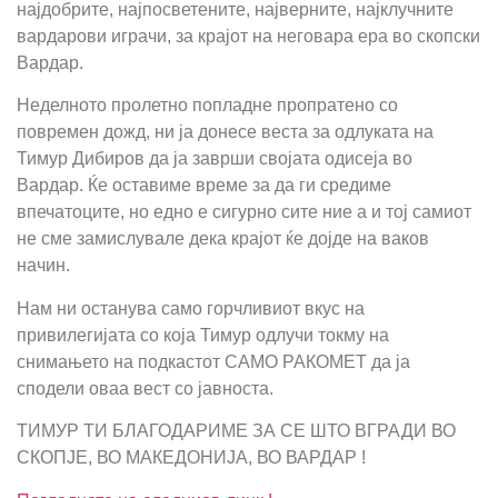
најдобрите, најпосветените, најверните, најклучните
вардарови играчи, за крајот на неговара ера во скопски
Вардар.
Неделното пролетно попладне пропратено со
повремен дожд, ни ја донесе веста за одлуката на
Тимур Дибиров да ја заврши својата одисеја во
Вардар. Ќе оставиме време за да ги средиме
впечатоците, но едно е сигурно сите ние а и тој самиот
не сме замислувале дека крајот ќе дојде на ваков
начин.
Нам ни останува само горчливиот вкус на
привилегијата со која Тимур одлучи токму на
снимањето на подкастот САМО РАКОМЕТ да ја
сподели оваа вест со јавноста.
ТИМУР ТИ БЛАГОДАРИМЕ ЗА СЕ ШТО ВГРАДИ ВО
СКОПЈЕ, ВО МАКЕДОНИЈА, ВО ВАРДАР !