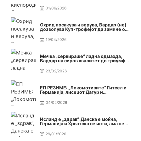
реалност
01/06/2026
Охрид посакува и верува, Вардар (не)
дозволува Куп-трофејот да замине од
Скопје
19/04/2026
Мечка „сервираше“ ладна одмазда,
Вардар на сиров квалитет до триумф
во Автокоманда
23/02/2026
ЕП РЕЗИМЕ: „Локомотивите“ Гитсел и
Германија, лисецот Дагур и
македонската гордост
04/02/2026
Исланд е „здрав“, Данска е моќна,
Германија и Хрватска се исти, ама не
се исти
29/01/2026