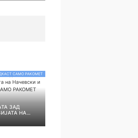
ОКОМАНДА
ДКАСТ САМО РАКОМЕТ
ТА ЗАД
ИЈАТА НА
И И НИКОЛОВ!
КОМЕТ С5Е8