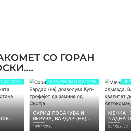
АКОМЕТ СО ГОРАН
КИ....
Т СО ГОРАН
ЧИТАЈ РАКОМЕТ СО ГОРАН
ЧИТ
ОХРИД ПОСАКУВА И
МЕЧКА „
ЕШЕ
ВЕРУВА, ВАРДАР (НЕ)
ЛАДНА 
КАТА
ДОЗВОЛУВА КУП-
ВАРДАР 
19/04/2026
23/02/2026
ЕЈОТ
ТРОФЕЈОТ ДА ЗАМИНЕ
КВАЛИТЕ