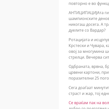
повторно е во функц
АНТИЦИПАЦИЈАта ги п
шампионските денови
никогаш досега. А тр
дуелите со Вардар?
Ротацијата и исцрпу
Крстески и Чувара, к
овој за многумина ш
стрелци. Вечерва сит
Одбраната, врвна, бр
црвени картони, при
поразителни 25 пого
Сега доаѓаат минутит
страст и жар, тој ед
Се враќам пак на в
добро го подготвил 