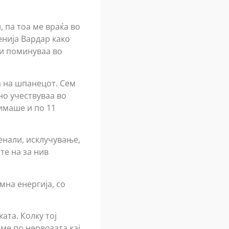
 па тоа ме враќа во
енија Вардар како
си поминуваа во
а на шпанецот. Сем
но учествуваа во
имаше и по 11
енали, исклучување,
те на за нив
мна енергија, со
ата. Колку тој
ме по нервозата кај