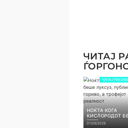
ЧИТАЈ Р
ЃОРГОНОС
ЧИТАЈ РАКОМЕ
НОЌТА КОГА
КИСЛОРОДОТ Б
ЛУКСУЗ, ПУБЛИ
01/06/2026
ГОРИВО, А ТРОФ