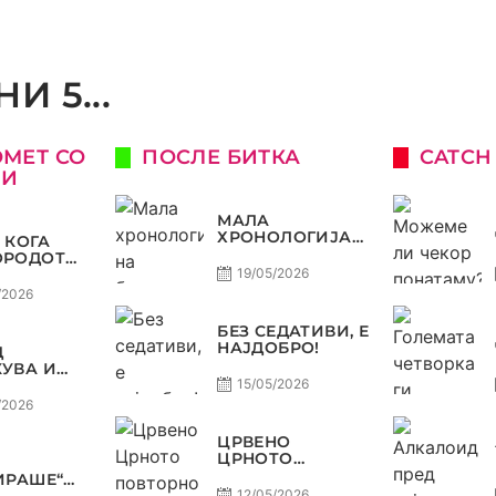
И 5...
ОМЕТ СО
ПОСЛЕ БИТКА
CATCH
КИ
МАЛА
ХРОНОЛОГИЈА
 КОГА
НА БАРАЖИТЕ
ОРОДОТ
ЗА СВЕТСКО
ЛУКСУЗ,
19/05/2026
КАТА
/2026
О, А
ЈОТ
БЕЗ СЕДАТИВИ, Е
НАЈДОБРО!
Д
ОСТ
УВА И
А, ВАРДАР
15/05/2026
ДОЗВОЛУВА
/2026
РОФЕЈОТ
МИНЕ ОД
ЦРВЕНО
Е
ЦРНОТО
ПОВТОРНО ВО
ИРАШЕ“
МОДА!
12/05/2026