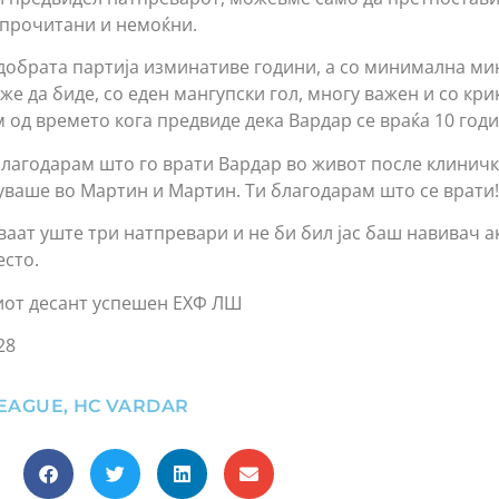
 прочитани и немоќни.
добрата партија изминативе години, а со минимална ми
же да биде, со еден мангупски гол, многу важен и со кри
м од времето кога предвиде дека Вардар се враќа 10 год
 благодарам што го врати Вардар во живот после клиничк
ваше во Мартин и Мартин. Ти благодарам што се врати!
ваат уште три натпревари и не би бил јас баш навивач а
есто.
иот десант успешен ЕХФ ЛШ
28
LEAGUE
,
HC VARDAR