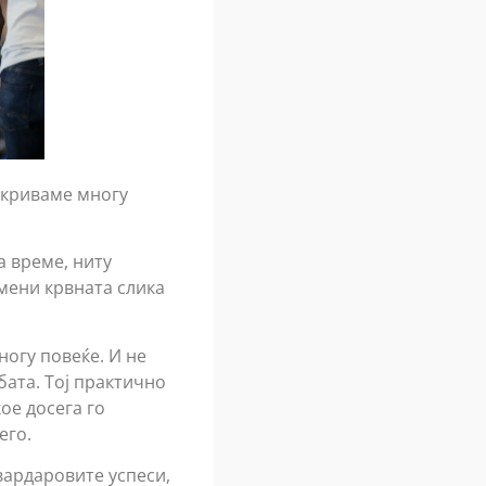
откриваме многу
а време, ниту
омени крвната слика
ногу повеќе. И не
бата. Тој практично
ое досега го
его.
вардаровите успеси,