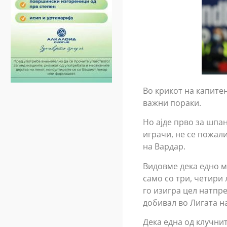
Во крикот на капите
важни пораки.
Но ајде прво за шпа
играчи, не се пожали
на Вардар.
Видовме дека едно м
само со три, четири
го изигра цел натпр
добивал во Лигата н
Дека една од клучнит