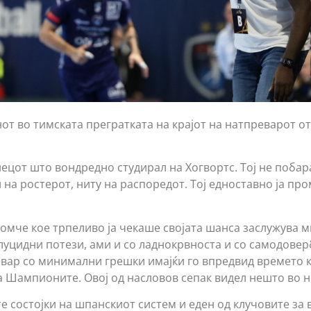
нот во тимската прегратката на крајот на натпреварот 
нецот што вондредно студирал на Хогвортс. Тој не побар
 на ростерот, ниту на распоредот. Тој едноставно ја пр
омче кое трпеливо ја чекаше својата шанса заслужува м
 луцидни потези, ами и со ладнокрвноста и со самодовер
евар со минимални грешки имајќи го впредвид времето к
а Шампионите. Овој од насловов сепак видел нешто во н
е состојки на шпанскиот систем и еден од клучовите за 