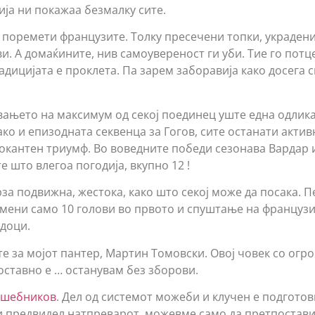
ија ни покажаа безмалку сите.
оремети французите. Толку пресечени топки, украдени,
. А домаќините, нив самоувереност ги уби. Тие го потц
адицијата е проклета. Па зарем заборавија како досега 
вањето на максимум од секој поединец уште една одлик
ако и епизодната секвенца за Гогов, сите останати актив
окантен триумф. Во воведните победи сезонава Вардар 
е што влегоа погодија, вкупно 12 !
за подвижна, жестока, како што секој може да посака. П
мени само 10 голови во првото и спуштање на французи
доци.
е за мојот пантер, Мартин Томовски. Овој човек со огро
ноставно е … останувам без зборови.
олшебников
. Дел од системот можеби и клучен е подготовк
и предвидел натпреварот, можевме само да претпостави