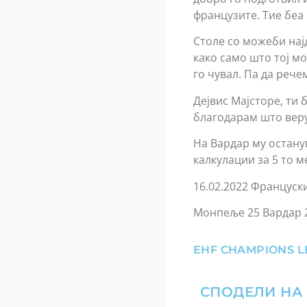
французите. Тие беа
Столе со можеби нај
како само што тој мо
го чувал. Па да рече
Дејвис Мајсторе, ти
благодарам што веру
На Вардар му остану
калкулации за 5 то м
16.02.2022 Француск
Монпеље 25 Вардар 
EHF CHAMPIONS 
СПОДЕЛИ НА