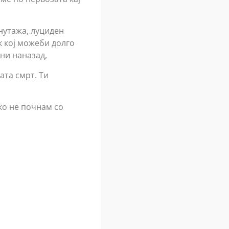
нутажа, луциден
к кој можеби долго
ини наназад,
ата смрт. Ти
ко не почнам со