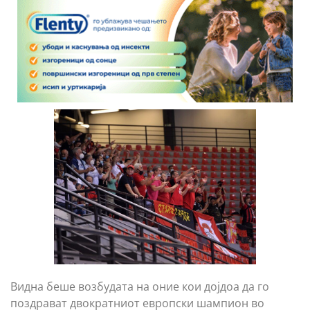
Видна беше возбудата на оние кои дојдоа да го
поздрават двократниот европски шампион во