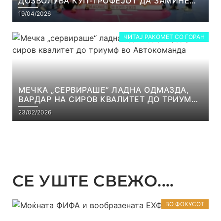
ДОЗВОЛУВА КУП-ТРОФЕЈОТ ДА ЗАМИНЕ
ОД СКОПЈЕ
19/04/2026
ЧИТАЈ РАКОМЕТ СО ГОРАН
МЕЧКА „СЕРВИРАШЕ“ ЛАДНА ОДМАЗДА,
ВАРДАР НА СИРОВ КВАЛИТЕТ ДО ТРИУМФ
ВО АВТОКОМАНДА
23/02/2026
СЕ УШТЕ СВЕЖО....
ВО ФОКУСОТ