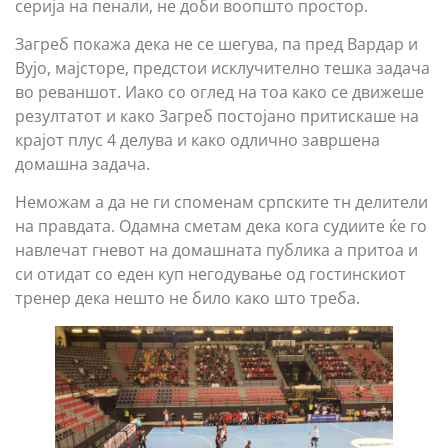
серија на пенали, не доби воопшто простор.
Загреб покажа дека не се шегува, па пред Вардар и
Вујо, мајсторе, предстои исклучително тешка задача
во реваншот. Иако со оглед на тоа како се движеше
резултатот и како Загреб постојано притискаше на
крајот плус 4 делува и како одлично завршена
домашна задача.
Неможам а да не ги споменам српските тн делители
на правдата. Одамна сметам дека кога судиите ќе го
навлечат гневот на домашната публика а притоа и
си отидат со еден куп негодување од гостинскиот
тренер дека нешто не било како што треба.