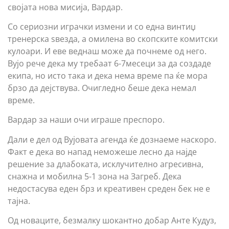
својата нова мисија, Вардар.
Со сериозни играчки измени и со една винтиџ
тренерска ѕвезда, а омилена во скопските комитски
кулоари. И еве веднаш може да почнеме од него.
Вујо рече дека му требаат 6-7месеци за да создаде
екипа, но исто така и дека нема време па ќе мора
брзо да дејствува. Очигледно беше дека немал
време.
Вардар за наши очи играше преспоро.
Дали е дел од Вујовата агенда ќе дознаеме наскоро.
Факт е дека во напад неможеше лесно да најде
решение за длабоката, исклучително агресивна,
снажна и мобилна 5-1 зона на Загреб. Дека
недостасува еден брз и креативен среден бек не е
тајна.
Од новаците, безмалку шокантно добар Анте Кудуз,