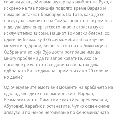
се чини дека добиваме шутер од калиброт на Вуко, а
искрено на таа позиција подолго време Вардар и
немаше истакнат бомбардер. Во Тото, како да се
наслутува заменикот на Самба, човекот е огромен а
и делува дека енергетското ниво и страста му се
исклучително високи. Нашиот Томовски блесна, со
одлични безмалку 37% …и можеби 2-3 во клучни
моменти одбрани, беше фактор на стабилизација.
Одбраната во која Вујо доста ротираше имаше
многу проблеми да ги запре хрватите. Ако се
погледне резултатот, се добива впечаток дека
одбраната била одлична, примени само 20 голови,
но дали ?
Од очекуваните емотивни моменти на враќањето на
една од ѕвездите на шампионскиот Вардар,
безмалку ништо. Паметиме како беа пречекувани,
Абутовиќ, Караќиќ и останатите. Чупко освен силни
аплаузи и по некое негодување по феноменалната