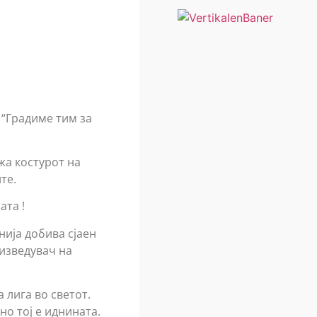
 “Градиме тим за
жа костурот на
те.
ата !
нија добива сјаен
 изведувач на
 лига во светот.
но тој е иднината.