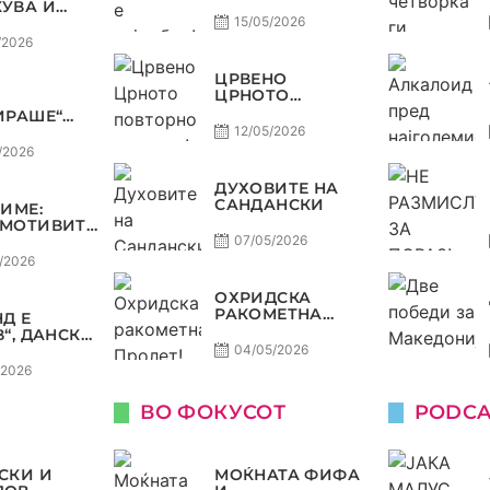
УВА И
А, ВАРДАР
15/05/2026
ДОЗВОЛУВА
/2026
РОФЕЈОТ
МИНЕ ОД
ЦРВЕНО
Е
ЦРНОТО
ПОВТОРНО ВО
ИРАШЕ“
МОДА!
А
12/05/2026
ДА,
/2026
Р НА
В
ДУХОВИТЕ НА
ТЕТ ДО
САНДАНСКИ
ЗИМЕ:
Ф ВО
МОТИВИТЕ“
КОМАНДА
Л И
07/05/2026
НИЈА,
/2026
ОТ ДАГУР
ЕДОНСКАТА
ОХРИДСКА
СТ
РАКОМЕТНА
Д Е
ПРОЛЕТ!
В“, ДАНСКА
НА,
04/05/2026
НИЈА И
/2026
СКА СЕ
 АМА НЕ СЕ
ВО ФОКУСОТ
PODCA
СКИ И
МОЌНАТА ФИФА