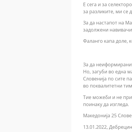
Е сега и за селектор
за разликите, ми се 
За да настапот на М
задолжени навивачи
Фаланго капа доле, к
За да неиформиранит
Но, загуби во една 
Словенија по сите п
во поквалитетни тим
Тие можеби и не прит
поинаку да изгледа.
Македонија 25 Слове
13.01.2022, Дебрецин