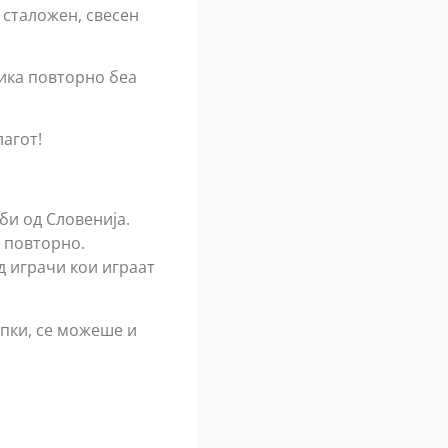
, сталожен, свесен
лика повторно беа
лагот!
би од Словенија.
а повторно.
д играчи кои играат
опки, се можеше и