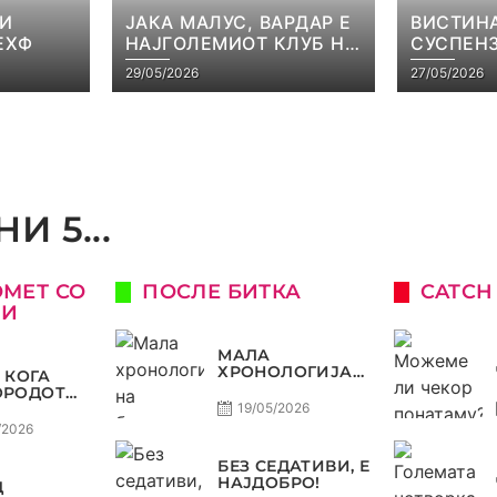
 И
ЈАКА МАЛУС, ВАРДАР Е
ВИСТИНА
ЕХФ
НАЈГОЛЕМИОТ КЛУБ НА
СУСПЕНЗ
БАЛКАНОТ!
НАЧЕВСК
29/05/2026
27/05/2026
САМО РА
И 5...
ОМЕТ СО
ПОСЛЕ БИТКА
CATCH
КИ
МАЛА
ХРОНОЛОГИЈА
 КОГА
НА БАРАЖИТЕ
ОРОДОТ
ЗА СВЕТСКО
ЛУКСУЗ,
19/05/2026
КАТА
/2026
О, А
ЈОТ
БЕЗ СЕДАТИВИ, Е
НАЈДОБРО!
Д
ОСТ