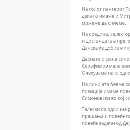
На голот пантерот Т
дека го имаме и Мит
можеме да спиеме.
На средина, селектор
и дистанцата е прег
Данска ќе добие мин
Десната страна синоќ
Серафимов мала ениг
Очекуваме на следни
На линијата бевме со
позиција имаме пове
Симоновски во кој с
Талески со одлична 
прашања и повеќе по
повеќе задачи од Де