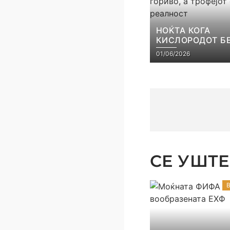
НОЌТА КОГА
КИСЛОРОДОТ Б
ЛУКСУЗ, ПУБЛИ
01/06/2026
ГОРИВО, А ТРОФ
СТАНА РЕАЛНО
СЕ УШТЕ 