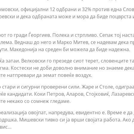
омовски, официјални 12 одбрани и 32% против една Слов
ревски и дека одбраната може и мора да биде поцврста
от го гради Ѓеоргиев. Полека и стрпливо. Сепак тој наст
олема. Веднаш до него и Марко Митев, се надевам дека п
ути. Македонија на среден би можела да биде надежна.
а затаи. Велковски го презеде сиот терет, словенците т
ма. Костески не доби доволно внимание но знаеме дека
те натпревари да земат повеќе воздух.
 стари и сигурни проверени сили. Жаре и Столе, одигра
ќе кандидати. Коки Петров, Аларов, Стојковиќ, Лазарев
ите некако со сомнеж гледаме.
реализација овојпат, напредува, евидентно е. Време е д
дршка. Мишевски тивко си ја врши својата работа. Ако д
јвис…