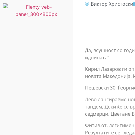
Виктор Христоски
Да, всушност со год
иднината”.
Кирил Лазаров ги оп
новата Македонија. 
Пешевски 30, Ѓеоргие
Лево лансиравме нов 
тандем, Деки ќе се 
седмерци. Цветане 
Фитиљот, легитимен л
Резултатите се гледа