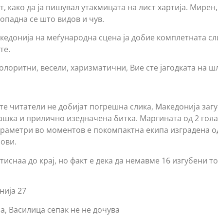
от, како да ја пишувал утакмицата на лист хартија. Мирен
допадна се што видов и чув.
акедонија на меѓународна сцена ја добие комплетната с
те.
олоритни, весели, харизматични, Вие сте јагодката на ш
е читатели не добијат погрешна слика, Македонија загу
машка и прилично изедначена битка. Маргината од 2 гол
араметри во моментов е покомпактна екипа изградена о
ови.
иснаа до крај, но факт е дека да немавме 16 изгубени т
нија 27
а, Василица сепак не не дочува