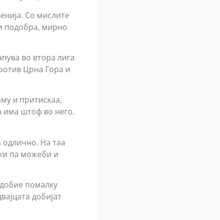
енија. Со мислите
 и подобра, мирно
апува во втора лига
ротив Црна Гора и
аму и притискаа,
 има штоф во него.
а одлично. На таа
ски па можеби и
а добие помалку
вајцата добијат