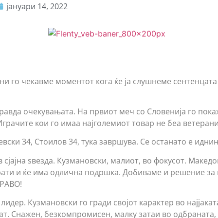
јануари 14, 2022
ини го чекавме моментот кога ќе ја слушнеме сентенцата
равда очекувањата. На првиот меч со Словенија го пока
Играчите кои го имаа најголемиот товар не беа ветерани
вски 34, Стоилов 34, тука завршува. Се останато е иднин
сјајна ѕвезда. Кузмановски, малиот, во фокусот. Македо
врати и ќе има одлична подршка. Добиваме и решение за
БРАВО!
идер. Кузмановски го гради својот карактер во најјаката
ат. Снажен, безкомпромисен, малку затаи во одбраната, 