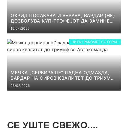
ОХРИД ПОСАКУВА И ВЕРУВА, ВАРДАР (НЕ)
ДОЗВОЛУВА КУП-ТРОФЕЈОТ ДА ЗАМИНЕ
ОД СКОПЈЕ
19/04/2026
ЧИТАЈ РАКОМЕТ СО ГОРАН
МЕЧКА „СЕРВИРАШЕ“ ЛАДНА ОДМАЗДА,
ВАРДАР НА СИРОВ КВАЛИТЕТ ДО ТРИУМФ
ВО АВТОКОМАНДА
23/02/2026
СЕ УШТЕ СВЕЖО....