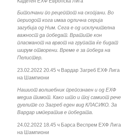
Кадетен ЕХФ Европска Лига
Битолчани по рецептот на скопјани. Во
периодот кога имаа одлична серија
загубија од Ним. Сега е од исклучителна
важност да победат. Вратите кон
пласманот на врвот на групата ќе бидат
ширум отворени. Време е за победа на
Пелистер.
23.02.2022 20.45 ч Вардар Загреб ЕХФ Лига
на Шампиони
Нашиот волшебник препознаен и од ЕХФ
медиа тимот. Како што и тој самиот рече
дуелите со Загреб еден вид КЛАСИКО. За
Вардар императив е победата.
24.02.2022 18.45 ч Барса Веспрем ЕХФ Лига
на Шампиони