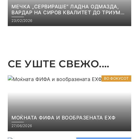
МЕЧКА „СЕРВИРАШЕ“ ЛАДНА ОДМАЗДА,
ВАРДАР НА СИРОВ КВАЛИТЕТ ДО ТРИУМФ
ВО АВТОКОМАНДА
23/02/2026
СЕ УШТЕ СВЕЖО....
ВО ФОКУСОТ
МОЌНАТА ФИФА И ВООБРАЗЕНАТА ЕХФ
27/06/2026