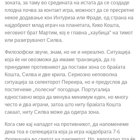
зоната, за таму во средината на истата да се создаде
плодна почва за контакт игра, можност да се пресретне
некое додавање кон Интуриза или Фраде, од страна на
најдобриот млад играч на планетата, Кико Кошта,
неговиот брат Мартим, кој е главна „хаубица“ на тимот
или разигрувачот Силва.
Филозофски звучи, знам, но не и нереално. Ситуација
која ќе ни овозможи да имаме транзиција, да го
принудиме противникот да постави зона со браќата
Кошта, Силва и две крила. Сериозно неповолна
ситуација за селекторот Переира, но и предуслов да
постигнеме „полесни“ погодоци. Португалија
едноставно мора да менува минимум еден, но многу
често и два играчи, затоа што ниту браќата Кошта
сакаат, ниту Силва може да одигра зона.
Кога сме кај нападот на противникот, да напоменеме
дека тоа е селекцијата која ја игра најдобрата 7-6
формација во светот на ракометот. Но, веројатно тоа ќе