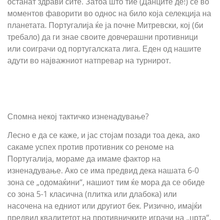
останат здрави сите. Затоа што тие (Данците де!) се во
моментов фаворити во однос на било која селекција на
планетата. Португалија ќе ја почне Митревски, кој (би
требало) да ги знае своите довчерашни противници
или соиграчи од португалската лига. Еден од нашите
адути во најважниот натпревар на турнирот.
Спомна некој тактичко изненадување?
Лесно е да се каже, и јас стојам позади тоа дека, ако
сакаме успех против противник со реноме на
Португалија, мораме да имаме фактор на
изненадување. Ако се има предвид дека нашата 6-0
зона се „одомаќини“, нашиот тим ќе мора да се обиде
со зона 5-1 класична (плитка или длабока) или
насочена на едниот или другиот бек. Ризично, имајќи
предвид квалитетот на противничките играчи на „црта“,