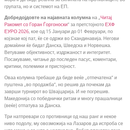
групата, но и системот на ЕП.
Добредојдовте на најавната колумна
на „
Читај
Ракомет со Горан Ѓоргоноски
“ за претстојното
ЕХФ
ЕУРО 2026
, кое од 15 Јануари до 01 Февруари, по
којзнае кој пат, ќе се одржи во Скандинавија. Негови
домаќини ќе бидат Данска, Шведска и Норвешка.
Ветуваме објективност, издржаност и интегритет.
Посакуваме, читање до последен пасус, коментари,
критики, полемики и пристојност.
Оваа колумна требаше да биде веќе „отпечатена“ и
пуштена „во продажба“, но решив да почекам да
заврши турнирот во Швајцарија. И не погрешив.
Македонија со победнички ритам и многу прашалници
(веќе) отпатува за Данска.
Три натпревари со противници од наш ранг и некое
ниво подолу, му овозможија на Лазаров да испроба се