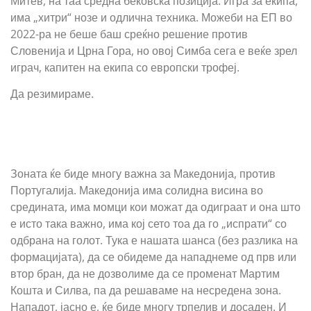
Митев, на таа средна бековска позиција. Игра за екипа,
има „хитри“ нозе и одлична техника. Можеби на ЕП во
2022-ра не беше баш среќно решение против
Словенија и Црна Гора, но овој Симба сега е веќе зрел
играч, капитен на екипа со европски трофеј.
Да резимираме.
Зоната ќе биде многу важна за Македонија, против
Португалија. Македонија има солидна висина во
средината, има момци кои можат да одиграат и она што
е исто така важно, има кој сето тоа да го „испрати“ со
одбрана на голот. Тука е нашата шанса (без разлика на
формацијата), да се обидеме да нападнеме од прв или
втор бран, да не дозволиме да се променат Мартим
Кошта и Силва, па да решаваме на несредена зона.
Нападот, јасно е, ќе биде многу трпелив и досаден. И