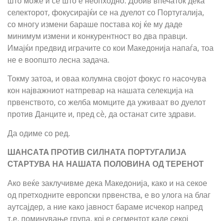
што може и се што е неопходно. Добив впечаток дека
селекторот, фокусирајќи се на дуелот со Португалија,
со многу измени бараше постава кој ќе му даде
минимум измени и конкурентност во два правци.
Имајќи предвид играчите со кои Македонија напаѓа, тоа
не е воопшто лесна задача.
Токму затоа, и оваа колумна својот фокус го насочува
кон најважниот натпревар на нашата селекција на
првенството, со желба момците да уживаат во дуелот
против Данците и, пред сè, да останат сите здрави.
Да одиме со ред.
ШАНСАTA ПРОТИВ СИЛНАТА ПОРТУГАЛИЈА
СТАРТУВА НА НАШАТА ПОЛОВИНА ОД ТЕРЕНОТ
Ако веќе заклучивме дека Македонија, како и на секое
од претходните европски првенства, е во улога на благ
аутсајдер, а ние како јавност бараме исчекор напред
т.е. поминување група, кој е сегментот каде секој