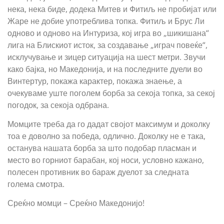
нека, нека биде, додека Митев и Фитиљ не пробијат или
Жаре не добие употреблива топка. Фитиљ и Брус Ли
одново и одново на Интуриза, кој игра во „шикишана“
лига на Блискиот исток, за создавање „играч повеќе“,
исклучување и зицер ситуација на шест метри. Звучи
како бајка, но Македонија, и на последните дуели во
Винтертур, покажа карактер, покажа знаење, а
очекуваме уште поголем борба за секоја топка, за секој
погодок, за секоја одбрана.
Момците треба да го дадат својот максимум и доколку
тоа е доволно за победа, одлично. Доколку не е така,
останува нашата борба за што подобар пласман и
место во горниот барабан, кој носи, условно кажано,
полесен противник во бараж дуелот за следната
голема смотра.
Среќно момци – Среќно Македонијо!