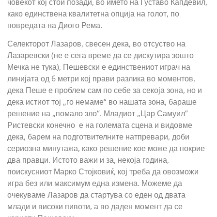
човекот кој стои позади, во името на Густаво Капдевил,
како единствена квалитетна опција на голот, по
повредата на Диого Рема.
Селекторот Лазаров, свесен дека, во отсуство на
Лазаревски (не е сега време да се дискутира зошто
Мечка не тука), Пешевски е единствениот играч на
линијата од 6 метри кој прави разлика во моментов,
дека Пеше е проблем сам по себе за секоја зона, но и
дека истиот тој „го немаме“ во нашата зона, бараше
решение на „помало зло“. Младиот „Цар Самуил“
Ристевски конечно е на големата сцена и видовме
дека, барем на подготвителните натпревари, доби
сериозна минутажа, како решение кое може да покрие
два правци. Истото важи и за, некоја година,
поискусниот Марко Стојковиќ, кој треба да овозможи
игра без или максимум една измена. Можеме да
очекуваме Лазаров да стартува со еден од двата
млади и високи пивоти, а во даден момент да се