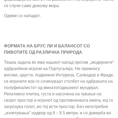
се случи само доколку мора.
Одиме со нападот.
ФОРМАТА НА БРУС ЛИ И БАЛАНСОТ СО
ПИВОТИТЕ ОД РАЗЛИЧНА ПРИРОДА
Тешка задача ќе има нашиот напад против „модерните“
одбранбени играчи на Португалија. Не премногу
високи, цврсти, подвижни Интуриза, Салвадор и Фраде,
се играчите кои го сочинуваат столбот на одбраната на
полуфиналистот од минатогодишниот мундијал.
Релативно плитка, густа и насочена на чување на
својот простор и играчот од противничката екипа, кој го
загрозува голот, во тој исти простор. Без непотребни
„излетувања“ надвор од 8 – 8.5 метри, и со доверба во