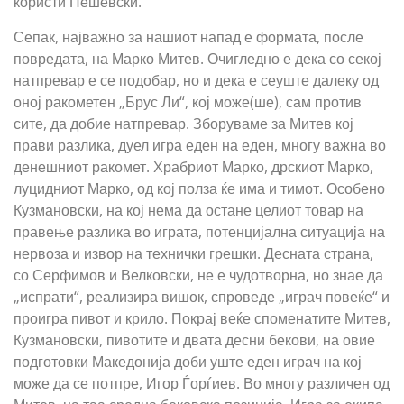
користи Пешевски.
Сепак, најважно за нашиот напад е формата, после
повредата, на Марко Митев. Очигледно е дека со секој
натпревар е се подобар, но и дека е сеуште далеку од
оној ракометен „Брус Ли“, кој може(ше), сам против
сите, да добие натпревар. Зборуваме за Митев кој
прави разлика, дуел игра еден на еден, многу важна во
денешниот ракомет. Храбриот Марко, дрскиот Марко,
луцидниот Марко, од кој полза ќе има и тимот. Особено
Кузмановски, на кој нема да остане целиот товар на
правење разлика во играта, потенцијална ситуација на
нервоза и извор на технички грешки. Десната страна,
со Серфимов и Велковски, не е чудотворна, но знае да
„испрати“, реализира вишок, спроведе „играч повеќе“ и
проигра пивот и крило. Покрај веќе споменатите Митев,
Кузмановски, пивотите и двата десни бекови, на овие
подготовки Македонија доби уште еден играч на кој
може да се потпре, Игор Ѓорѓиев. Во многу различен од