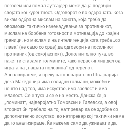
поголем или помал аутсајдер може да ја подобри
својата конкурентност. Одговорот е во одбраната. Кога
викам одбрана мислам на зоната, која треба да
овозможи тактичко изненадување за противникот,
мислам на борбена готовност и мотивација до крајни
граници, но мислам и на интелигенција кога треба „со
глава“ (не само со срце) да одговори на посилниот
противник (од секој аспект). Дополнително тука, во
пакет ги ставам и голманите, како нераскинлив дел од
играта на „нашата половина“ од теренот.
Апсолвиравме, и преку натпреварите во Швајцарија
дека Македонија има солидни голмани, можеби и
нешто над тоа, има искуство, има зрелост и има
младост. Се е тука и се е на место. Данска ќе ја
„поминат“, најверојатно Томовски и Галевски, а овој
вториот би требало на тој натпревар да се здобие со
дополнително искуство, во натпревар кој тактички нема
да го анализираме. Ќе кажеме само да уживаат и да