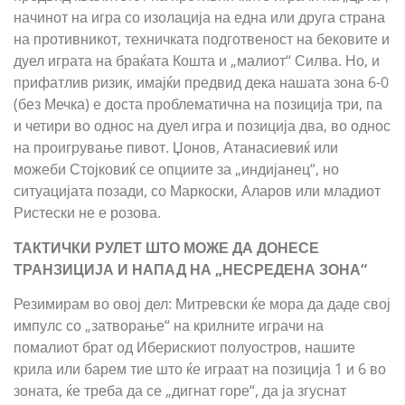
начинот на игра со изолација на една или друга страна
на противникот, техничката подготвеност на бековите и
дуел играта на браќата Кошта и „малиот“ Силва. Но, и
прифатлив ризик, имајќи предвид дека нашата зона 6-0
(без Мечка) е доста проблематична на позиција три, па
и четири во однос на дуел игра и позиција два, во однос
на проигрување пивот. Џонов, Атанасиевиќ или
можеби Стојковиќ се опциите за „индијанец“, но
ситуацијата позади, со Маркоски, Аларов или младиот
Ристески не е розова.
ТАКТИЧКИ РУЛЕТ ШТО МОЖЕ ДА ДОНЕСЕ
ТРАНЗИЦИЈА И НАПАД НА „НЕСРЕДЕНА ЗОНА“
Резимирам во овој дел: Митревски ќе мора да даде свој
импулс со „затворање“ на крилните играчи на
помалиот брат од Иберискиот полуостров, нашите
крила или барем тие што ќе играат на позиција 1 и 6 во
зоната, ќе треба да се „дигнат горе“, да ја згуснат