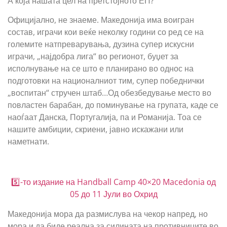
А која нашата цел на претстојното ЕП?
Официјално, не знаеме. Македонија има воигран
состав, играчи кои веќе неколку години со ред се на
големите натпреварувања, дузина супер искусни
играчи, „најдобра лига“ во регионот, буџет за
исполнување на се што е планирано во однос на
подготовки на националниот тим, супер победнички
„воспитан“ стручен штаб…Од обезбедување место во
повластен барабан, до поминување на групата, каде се
наоѓаат Данска, Португалија, па и Романија. Тоа се
нашите амбиции, скриени, јавно искажани или
наметнати.
5️⃣-то издание на Handball Camp 40×20 Macedonia од
05 до 11 Јули во Охрид
Македонија мора да размислува на чекор напред, но
мора и да биде реална за силината на противниците во