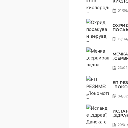
КИСЛ
БЕШЕ 
ПУБЛИ
01/06
ГОРИВ
ТРОФЕ
СТАНА
ОХРИ
РЕАЛН
ПОСАК
ВЕРУВ
(НЕ) 
19/04
КУП-Т
ДА ЗА
СКОПЈ
МЕЧКА
„СЕРВ
ЛАДН
ОДМАЗ
23/02
ВАРДА
СИРО
КВАЛИ
ЕП РЕ
ТРИУМ
„ЛОКО
АВТО
ГИТСЕ
ГЕРМА
04/02
ЛИСЕЦ
И МАК
ГОРДО
ИСЛАН
„ЗДРА
Е МОЌ
ГЕРМА
29/01