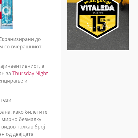
 Екранизирани до
јам со вчерашниот
ајинвентивниот, а
ан за
Thursday Night
тенцирање и
отези.
рана, како билетите
и мирно безмалку
 видов толкав број
н од двајцата