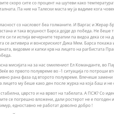
вите скоро сите со процент на шутеви како температура
алната. Па ние на Талески маста му ја вадиме кога чове
ласност со насловот беа голманите. И Варгас и Жерар 
астана и така всушност Барса дојде до победа. Не беше 
е си ги испија вечерните терапии па видоа дека се на д
ога се активира и вонсерискиот Дика Мем. Барса покажа 
ната, видовме и капки крв на лицето на рагбистата Пран
обеда.
сна мисијата на за нас омилениот Ел Команданте, во Пар
еќе во првото полувреме во -1 ситуација го потроши вто
ивно рана фаза од второто полувреме. Влечеше замени 
 лицето му беше како ден после журка на која баш и не 
стабилна, цврсто и на врвот на табелата. А ПСЖ? Со иде
ите се погрешно вложени, дали ростерот не е погоден и
Тимур, едноставно не работат доволно добро !