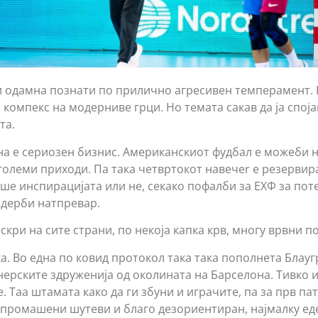
и одамна познати по прилично агресивен темперамент.
а компекс на модерниве грци. Но темата сакав да ја спо
та.
а е сериозен бизнис. Американскиот фудбал е можеби н
јголеми приходи. Па така четвртокот навечеr е резервир
еше инспирацијата или не, секако пофалби за ЕХФ за по
 дерби натпревар.
скри на сите страни, по некоја капка крв, многу врвни п
а. Во една по ковид протокол така така пополнета Блауг
нерските здруженија од околината на Барселона. Тивко 
 Таа штамата како да ги збуни и играчите, па за прв пат
 промашени шутеви и благо дезориентиран, најмалку еде