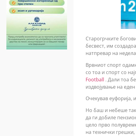
Старогрчките богов
бесвест, им создадо
натпревар на недела
Врвниот спорт одамн
со тоа и спорт со на
Football
. Дали тоа б
издвојување на еден
Очекував еуфорија, и
Но баш и небеше так
да ги добиле пензио
цело прво полувреме.
на технички грешки,