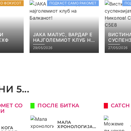
ВО ФОКУСОТ
ПОДКАСТ САМО РАКОМЕТ
ПО
 И
ЈАКА МАЛУС, ВАРДАР Е
ВИСТИНА
ЕХФ
НАЈГОЛЕМИОТ КЛУБ НА
СУСПЕНЗ
БАЛКАНОТ!
НАЧЕВСК
29/05/2026
27/05/2026
САМО РА
И 5...
ОМЕТ СО
ПОСЛЕ БИТКА
CATCH
КИ
МАЛА
ХРОНОЛОГИЈА
 КОГА