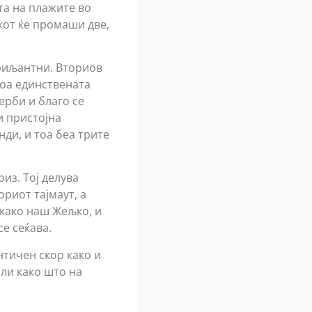
та на плажите во
кот ќе промаши две,
бриљантни. Вториов
тоа единствената
ерби и благо се
и пристојна
ди, и тоа беа трите
из. Тој делува
риот тајмаут, а
како наш Жељко, и
се сеќава.
нтичен скор како и
ли како што на