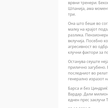
врвни тренери. Беко
Шпанија, ама момент
три.
Она што беше во сог
малку на крајот подз
разлика. Пензионерит
вклучија. Посебно к
агресивност во одбра
клучни фактори за п
Останува сеуште неја
прилично загубено. В
последниот во релат
генерално изразот на
Барса и без Циндриќ 
Вардар. Дали милион
еднен прес заклучи 