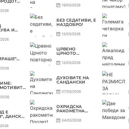
НА БАРАЖИТЕ
ОРОДОТ
ЗА СВЕТСКО
ЛУКСУЗ,
19/05/2026
КАТА
/2026
О, А
ЈОТ
БЕЗ СЕДАТИВИ, Е
НАЈДОБРО!
Д
ОСТ
УВА И
А, ВАРДАР
15/05/2026
ДОЗВОЛУВА
/2026
РОФЕЈОТ
МИНЕ ОД
ЦРВЕНО
Е
ЦРНОТО
ПОВТОРНО ВО
ИРАШЕ“
МОДА!
А
12/05/2026
ДА,
/2026
Р НА
В
ДУХОВИТЕ НА
ТЕТ ДО
САНДАНСКИ
ЗИМЕ:
Ф ВО
МОТИВИТЕ“
КОМАНДА
Л И
07/05/2026
НИЈА,
/2026
ОТ ДАГУР
ЕДОНСКАТА
ОХРИДСКА
СТ
РАКОМЕТНА
Д Е
ПРОЛЕТ!
В“, ДАНСКА
НА,
04/05/2026
НИЈА И
/2026