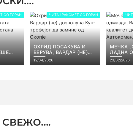
КИ....
Т СО ГОРАН
ЧИТАЈ РАКОМЕТ СО ГОРАН
ЧИТ
ОХРИД ПОСАКУВА И
МЕЧКА „
ЕШЕ
ВЕРУВА, ВАРДАР (НЕ)
ЛАДНА 
КАТА
ДОЗВОЛУВА КУП-
ВАРДАР 
19/04/2026
23/02/2026
ЕЈОТ
ТРОФЕЈОТ ДА ЗАМИНЕ
КВАЛИТЕ
СТ
ОД СКОПЈЕ
ВО АВТ
СВЕЖО....