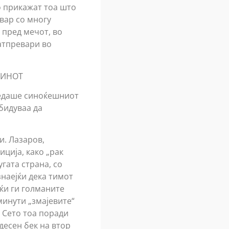
о прикажат тоа што
евар со многу
 пред мечот, во
натпревари во
ЌИНОТ
гледаше синоќешниот
обидуваа да
и. Лазаров,
иција, како „рак
гата страна, со
знаејќи дека тимот
јќи ги голманите
минути „змајевите“
. Сето тоа поради
десен бек на втор