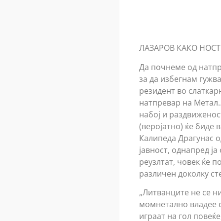
ЛАЗАРОВ КАКО НОСТ
Да почнеме од натпре
за да избегнам гужва
резидент во слаткарн
натпревар на Метал…
набој и раздвиженос
(веројатно) ќе биде
Калипеда Драгунас о
јавност, однапред ја
реузлтат, човек ќе п
различен доколку ст
„Литванците не се ни
момнетално владее с
играат на гол повеќе