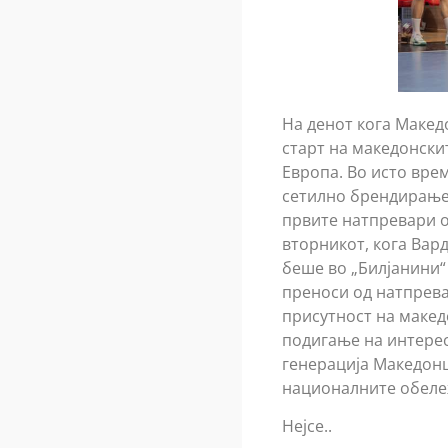
На денот кога Маке
старт на македонски
Европа. Во исто врем
сетилно брендирање,
првите натпревари од
вторникот, кога Вар
беше во „Билјанини“ 
преноси од натпревар
присутност на македо
подигање на интерес
генерација Македонци
националните обеле
Нејсе..