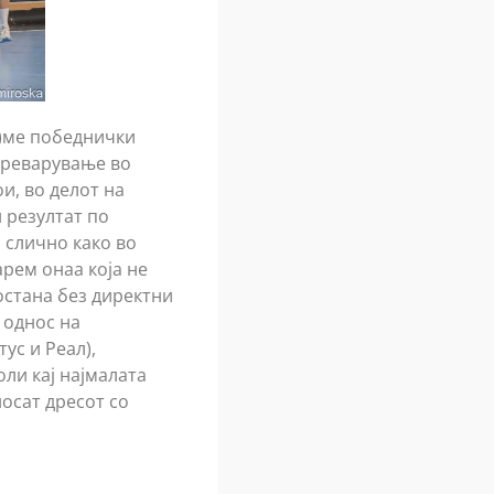
в)ме победнички
преварување во
и, во делот на
 резултат по
 слично како во
арем онаа која не
остана без директни
 однос на
ус и Реал),
ли кај најмалата
носат дресот со