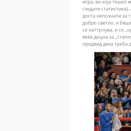
игра, во која тешко
гледате статистика),
доста непознати за т
добро светло, и беше
се наттрчува, и со „
веќе доцна за „стапн
предвид дека треба д