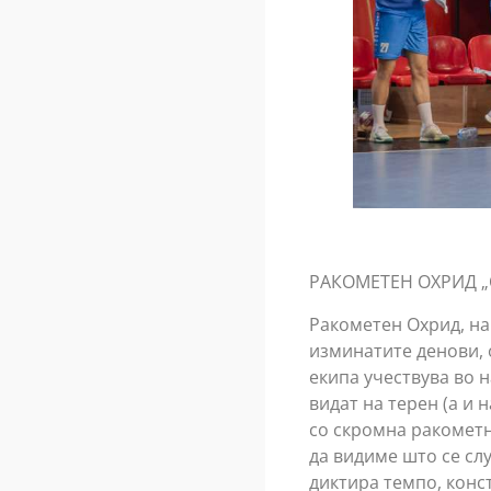
РАКОМЕТЕН ОХРИД „
Ракометен Охрид, на 
изминатите денови, 
екипа учествува во 
видат на терен (а и 
со скромна ракометн
да видиме што се слу
диктира темпо, конс