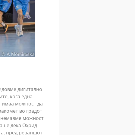
видовме дигитално
те, кога една
и имаа можност да
 ракомет во градот
и немавме можност
ваше дека Охрид
та, пред реваншот