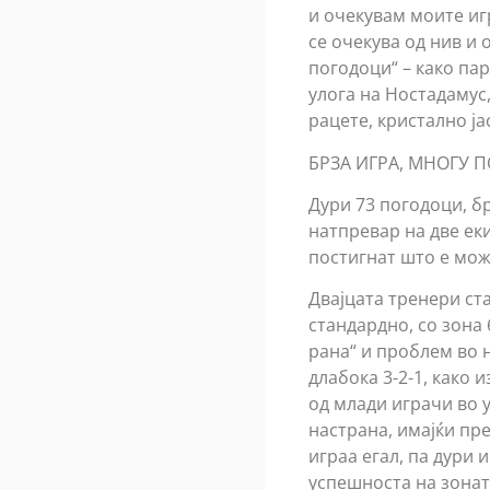
и очекувам моите игр
се очекува од нив и 
погодоци“ – како па
улога на Ностадамус,
рацете, кристално ја
БРЗА ИГРА, МНОГУ 
Дури 73 погодоци, б
натпревар на две еки
постигнат што е мож
Двајцата тренери ст
стандардно, со зона 
рана“ и проблем во н
длабока 3-2-1, како 
од млади играчи во у
настрана, имајќи пре
играа егал, па дури 
успешноста на зоната