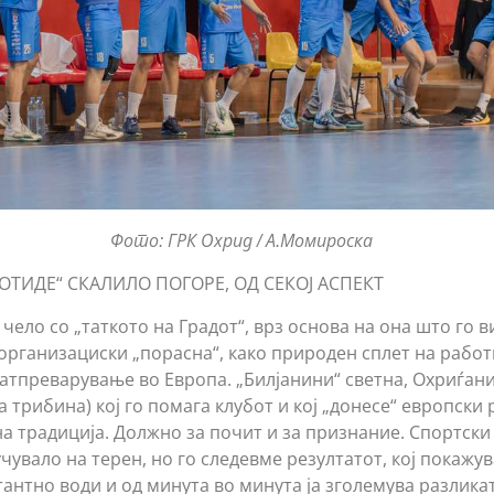
Фото: ГРК Охрид / А.Момироска
ОТИДЕ“ СКАЛИЛО ПОГОРЕ, ОД СЕКОЈ АСПЕКТ
чело со „таткото на Градот“, врз основа на она што го 
организациски „порасна“, како природен сплет на работи
натпреварување во Европа. „Билјанини“ светна, Охриѓан
на трибина) кој го помага клубот и кој „донесе“ европски
а традиција. Должно за почит и за признание. Спортск
чувало на терен, но го следевме резултатот, кој покажу
тантно води и од минута во минута ја зголемува разлика