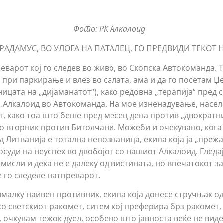
Фото: РК Алкалоид
РАДАМУС, ВО УЛОГА НА ПАТАЛЕЦ, ГО ПРЕДВИДИ ТЕКОТ 
варот кој го следев во живо, во Скопска Автокоманда. Т
 при паркирање и влез во салата, ама и да го посетам Џе
ицата на „дијаманатот“), како редовна „терапија“ пред 
Алкалоид во Автокоманда. На мое изненадување, насел
т, како тоа што беше пред месец дена против „двократн
 во вторник против Битолчани. Можеби и очекувано, кога
д Литванија е тотална непознаница, екипа која ја „преж
 осуди на неуспех во двобојот со нашиот Алкалоид. Гледа
омисли и дека не е далеку од вистината, но впечатокот з
е го следеле натпреварот.
малку наивен противник, екипа која донесе стручњак од 
о светскиот ракомет, ситем кој преферира брз ракомет,
, очкувам тежок дуел, особено што јавноста веќе не вид