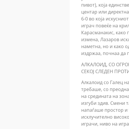
пивот), која единств
центар или директна 
6-0 во која искусни
играч повеќе на крил
Карасманакис, како 
измена, Лазаров иск
наметна, но и како о
издржаа, почнаа да 
АЛКАЛОИД, СО ОГРО
СЕКОЈ СЛЕДЕН ПРОТ
Алкалоид со Галец на
требаше, со преодна 
на средината на зон
изгуби здив. Смени т
напаѓаше простор и 
исклучително високо 
играчи, ниво на игра