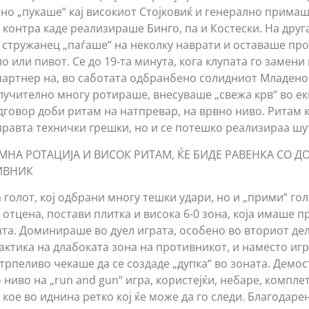
ено „пукаше“ кај високиот Стојковиќ и генерално примаш
контра каде реализираше Бинго, па и Костески. На друга
от стружанец „паѓаше“ на неколку наврати и оставаше пр
о или пивот. Се до 19-та минута, кога клупата го замени
партнер на, во саботата одбранбено солидниот Младенов
лучително многу ротираше, внесуваше „свежа крв“ во еки
дговор доби ритам на натпревар, на врвно ниво. Ритам к
правта технички грешки, но и се потешко реализираа шу
МНА РОТАЦИЈА И ВИСОК РИТАМ, ЌЕ БИДЕ РАВЕНКА СО Д
ИВНИК
 голот, кој одбрани многу тешки удари, но и „прими“ го
отцена, постави плитка и висока 6-0 зона, која имаше п
ата. Доминираше во дуел играта, особено во вториот дел
актика на длабоката зона на противникот, и наместо игр
трпеливо чекаше да се создаде „дупка“ во зоната. Демо
ниво на „run and gun“ игра, користејќи, небаре, компле
 кое во иднина ретко кој ќе може да го следи. Благодаре