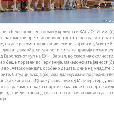
донија беше поделена помеѓу крлеуша и КАЛИОПИ, има(
те ракометни претставници во третото по квалитет нат
е, на две ракометни локации, екипи, кај кои клубските бо
 даваат доверба, сигурност и сила, направија позитивен
 Европскиот куп на ЕХФ. За жал, во склоп на околности,
дар беше поразен во Германија, македонската јавност (б
и во „Автокоманда“), особено децата, оние најмладите, 
ите. Ситуација, која (ќе) има далекусежни последици во
нски екипи на ТВ (преку глава ние од Манчерстер, Јувент
от за ракометот како спорт и создавање на спортски идо
, од кои дел треба да влезат во сала и во иднина да го 
жја.