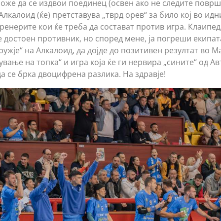
 може да се издвои поединец (освен ако не следите повр
 Алкалоид (ќе) претставува „тврд орев“ за било кој во идн
ренерите кои ќе треба да состават против игра. Клаипед
 достоен противник, но според мене, ја погреши екипата
оружје“ на Алкалоид, да дојде до позитивен резултат во М
ување на топка“ и игра која ќе ги нервира „сините“ од А
а се брка двоцифрена разлика. На здравје!