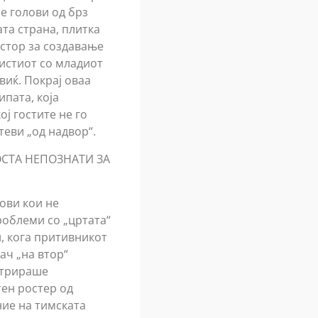
е голови од брз
та страна, плитка
остор за создавање
 истиот со младиот
иќ. Покрај оваа
пата, која
ој гостите не го
теви „од надвор“.
ОСТА НЕПОЗНАТИ ЗА
лови кои не
роблеми со „цртата“
, кога притивникот
ач „на втор“
стрираше
тен ростер од
ние на тимската