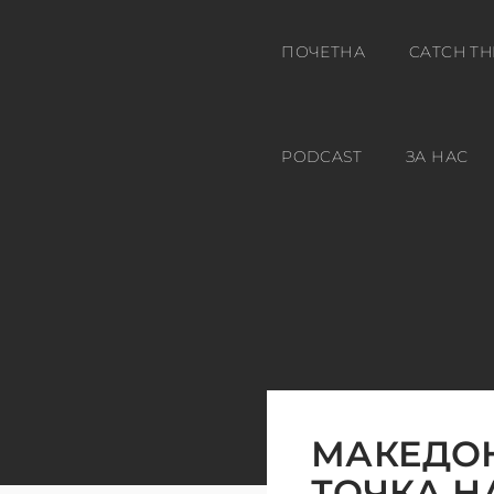
ПОЧЕТНА
CATCH TH
PODCAST
ЗА НАС
МАКЕДОН
ТОЧКА Н