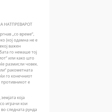
НА НАТПРЕВАРОТ
ргнав „со време“,
ко (кој одамна не е
секој важен
бата го немаше тој
иот“ или како што
 ќе размисли човек.
али“ ракометната
јќи го конечниот
а противникот е
земјата која
 со играчи кои
е во следната рунда