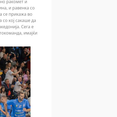
шно ракомет и
ина, и равенка со
а се прикажа во
 со кој сакаше да
акедонија. Сега е
втокоманда, имајќи