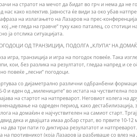
ачи на стратот на мечот да бидат во грч и нема да не г
од нас како колектив. Јавноста ќе види за око убав натпр
рафраза на излагањето на Лазаров на прес-конференција
 кој „не гледа на гравче“ туку како паталец, со стотици 
сно ја отслика ситуацијата.
ПОГОДОЦИ ОД ТРАНЗИЦИЈА, ПОДОЛГА „КЛУПА“ НА ДОМА
рза игра, транзиција и игра на погодок повеќе. Така из
пи, кои, без разлика на резултатот, гледаа напред и се 
но повеќе „лесни“ погодоци.
артуваа со дијаметрално различни одбранбени формаци
6-0 и еден од „милениците“ во истата на чуствителна поз
ајава на стартот на натпреварот. Неговиот колега на дру
изненадување на одреден период, како дестабилизација, 
лога на домаќин е најчуствителен на самиот старт. Трга
двид дека и двајцата имаа добар страт, во првите 10-12 
и на два три пати го диктираа резулататот и натпреварот
 на противникот (која Лазаров ја разбиваше со влез на 